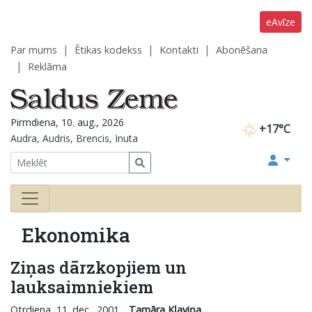
eAvīze
Par mums
Ētikas kodekss
Kontakti
Abonēšana
Reklāma
Pirmdiena, 10. aug., 2026
+17°C
Audra, Audris, Brencis, Inuta
Ekonomika
Ziņas dārzkopjiem un
lauksaimniekiem
Otrdiena, 11. dec., 2001
Tamāra Kļaviņa