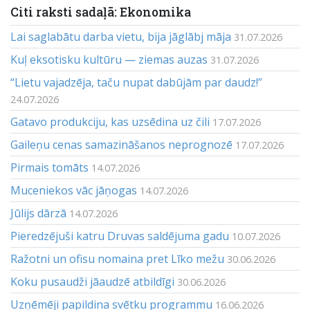
Citi raksti sadaļā: Ekonomika
Lai saglabātu darba vietu, bija jāglābj māja
31.07.2026
Kuļ eksotisku kultūru — ziemas auzas
31.07.2026
“Lietu vajadzēja, taču nupat dabūjām par daudz!”
24.07.2026
Gatavo produkciju, kas uzsēdina uz čili
17.07.2026
Gaileņu cenas samazināšanos neprognozē
17.07.2026
Pirmais tomāts
14.07.2026
Muceniekos vāc jāņogas
14.07.2026
Jūlijs dārzā
14.07.2026
Pieredzējuši katru Druvas saldējuma gadu
10.07.2026
Ražotni un ofisu nomaina pret Līko mežu
30.06.2026
Koku pusaudži jāaudzē atbildīgi
30.06.2026
Uzņēmēji papildina svētku programmu
16.06.2026