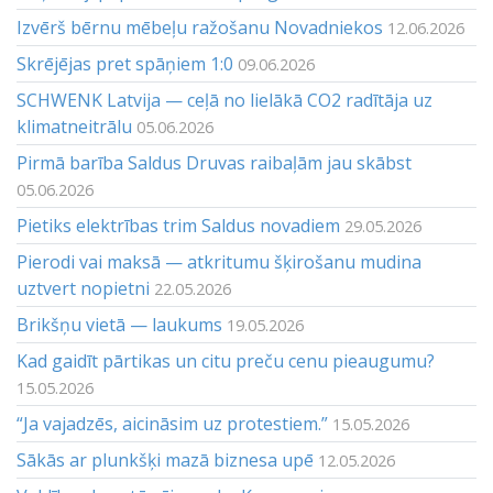
Izvērš bērnu mēbeļu ražošanu Novadniekos
12.06.2026
Skrējējas pret spāņiem 1:0
09.06.2026
SCHWENK Latvija — ceļā no lielākā CO2 radītāja uz
klimatneitrālu
05.06.2026
Pirmā barība Saldus Druvas raibaļām jau skābst
05.06.2026
Pietiks elektrības trim Saldus novadiem
29.05.2026
Pierodi vai maksā — atkritumu šķirošanu mudina
uztvert nopietni
22.05.2026
Brikšņu vietā — laukums
19.05.2026
Kad gaidīt pārtikas un citu preču cenu pieaugumu?
15.05.2026
“Ja vajadzēs, aicināsim uz protestiem.”
15.05.2026
Sākās ar plunkšķi mazā biznesa upē
12.05.2026