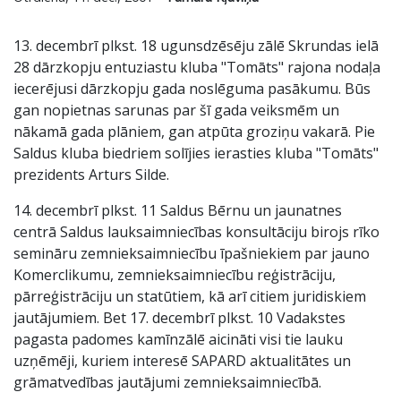
13. decembrī plkst. 18 ugunsdzēsēju zālē Skrundas ielā
28 dārzkopju entuziastu kluba "Tomāts" rajona nodaļa
iecerējusi dārzkopju gada noslēguma pasākumu. Būs
gan nopietnas sarunas par šī gada veiksmēm un
nākamā gada plāniem, gan atpūta groziņu vakarā. Pie
Saldus kluba biedriem solījies ierasties kluba "Tomāts"
prezidents Arturs Silde.
14. decembrī plkst. 11 Saldus Bērnu un jaunatnes
centrā Saldus lauksaimniecības konsultāciju birojs rīko
semināru zemnieksaimniecību īpašniekiem par jauno
Komerclikumu, zemnieksaimniecību reģistrāciju,
pārreģistrāciju un statūtiem, kā arī citiem juridiskiem
jautājumiem. Bet 17. decembrī plkst. 10 Vadakstes
pagasta padomes kamīnzālē aicināti visi tie lauku
uzņēmēji, kuriem interesē SAPARD aktualitātes un
grāmatvedības jautājumi zemnieksaimniecībā.