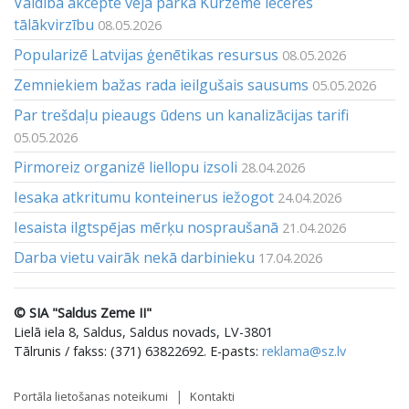
Valdība akceptē vēja parka Kurzeme ieceres
tālākvirzību
08.05.2026
Popularizē Latvijas ģenētikas resursus
08.05.2026
Zemniekiem bažas rada ieilgušais sausums
05.05.2026
Par trešdaļu pieaugs ūdens un kanalizācijas tarifi
05.05.2026
Pirmoreiz organizē liellopu izsoli
28.04.2026
Iesaka atkritumu konteinerus iežogot
24.04.2026
Iesaista ilgtspējas mērķu nospraušanā
21.04.2026
Darba vietu vairāk nekā darbinieku
17.04.2026
© SIA "Saldus Zeme II"
Lielā iela 8, Saldus, Saldus novads, LV-3801
Tālrunis / fakss: (371) 63822692. E-pasts:
reklama@sz.lv
Portāla lietošanas noteikumi
Kontakti