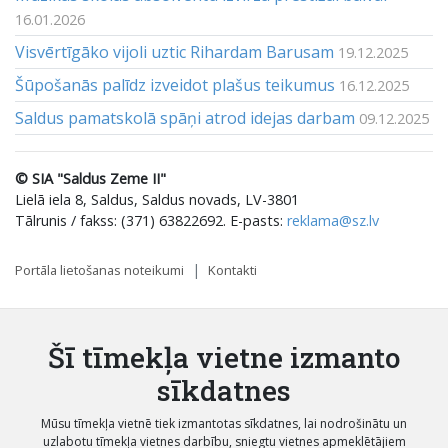
16.01.2026
Visvērtīgāko vijoli uztic Rihardam Barusam
19.12.2025
Šūpošanās palīdz izveidot plašus teikumus
16.12.2025
Saldus pamatskolā spāņi atrod idejas darbam
09.12.2025
© SIA "Saldus Zeme II"
Lielā iela 8, Saldus, Saldus novads, LV-3801
Tālrunis / fakss: (371) 63822692. E-pasts:
reklama@sz.lv
Portāla lietošanas noteikumi
Kontakti
Šī tīmekļa vietne izmanto
sīkdatnes
Mūsu tīmekļa vietnē tiek izmantotas sīkdatnes, lai nodrošinātu un
uzlabotu tīmekļa vietnes darbību, sniegtu vietnes apmeklētājiem