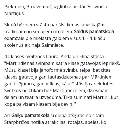
Piektdien, 9. novembrī, izglītības iestādēs svinēja
Mārtiņus.
Skolā bērniem stāsta par šīs dienas latviskajām
tradīcijām un senajiem rituāliem.
Saldus pamatskolā
ēdamzālē pie mielasta galdiem visus 1. - 4. klašu
skolēnus aicināja Saimniece.
4.c klases meitenes Laura, Anda un Elīna stāsta:
"Mārtiņdienas svinībām katra klase gatavojās iepriekš.
Mūsu klasei bija jānoformē svinību telpa, bet citas
klases gatavoja gan tautasdziesmas par Mārtiņiem,
gan ticējumus, gan mīklas, kā arī stāstīja anekdotes.
Svētkos neiztikām bez Mārtiņbērniem, dziesmām,
dejām un teātra uzveduma. Tika sumināti Mārtiņi, kuri
kopā pa visām klasēm bija deviņi."
Arī
Gaiķu pamatskolā
šī diena atšķīrās no citām.
Starpbrīžos notika atrakcijas, rotaļas, spēles, ko