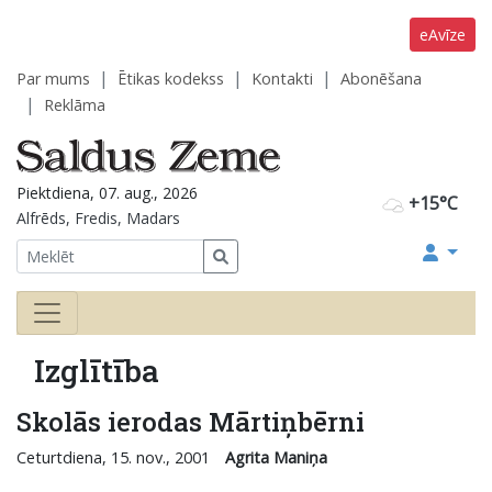
eAvīze
Par mums
Ētikas kodekss
Kontakti
Abonēšana
Reklāma
Piektdiena, 07. aug., 2026
+15°C
Alfrēds, Fredis, Madars
Izglītība
Skolās ierodas Mārtiņbērni
Ceturtdiena, 15. nov., 2001
Agrita Maniņa