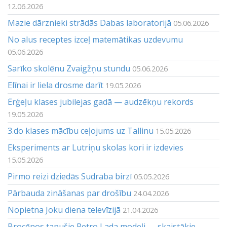
12.06.2026
Mazie dārznieki strādās Dabas laboratorijā
05.06.2026
No alus receptes izceļ matemātikas uzdevumu
05.06.2026
Sarīko skolēnu Zvaigžņu stundu
05.06.2026
Elīnai ir liela drosme darīt
19.05.2026
Ērģeļu klases jubilejas gadā — audzēkņu rekords
19.05.2026
3.do klases mācību ceļojums uz Tallinu
15.05.2026
Eksperiments ar Lutriņu skolas kori ir izdevies
15.05.2026
Pirmo reizi dziedās Sudraba birzī
05.05.2026
Pārbauda zināšanas par drošību
24.04.2026
Nopietna Joku diena televīzijā
21.04.2026
Brocēnos tapušie Retro Lada modeļi — skaistākie