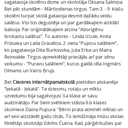
sagatavoja skolēnu dome un skolotāja Oksana Salmiņa.
Bet pēc stundām - Mārtiņdienas tirgus. Tam 3. - 9. klašu
skolēni turpat skolā gatavoja desmit dažādu veidu
salātus. Visi tos degustēja un par gardākajiem aizklāti
balsoja. Par oriģinālākajiem atzina "Aborigēnu
brokastu salātus". To autores - Linda Uzule, Anita
Prūsaka un Laila Graudiņa. 2. vieta "Pupiņu salātiem",
ko pagatavoja Dita Burkovska, Juta Erba un Maira
Reinvalde. Tirgus apmeklētāji priecājās arī par zēnu
veikumu - "Puravu salātiem", kurus galdā cēla Ingmārs
Olmanis un Vairis Brujs.
Bet
Cieceres internātpamatskolā
piektdien atskanēja
"ķekatā - ļekatā". Te dziesmu, rotaļu un mīklu
uzvedumu bija sagatvojusi 3.a klase ar savu
audzinātāju. Par šiem svētkiem stāsta 6.b klases
skolniece Daina Pupura: "Bērni prata atminēt mīklas un
arī sevi aizstāvēt gaiļu cīņās. To iemūžināja mūsu skolas
filmētājs skolotājs Edvīns Čukna. Kad, pārģērbušies par