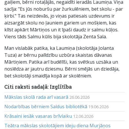
gaiļiem, bērni rotaļājās, negaidīti ieradās Laumiņa. Viņa
sacīja: "Es jūs noburšu par žurkulēniem, bet skolu - par
ķirbi." Tas neizdevās, jo viņas patiesais uzdevums ir
aizsargāt skolu no ļauniem gariem un mošķiem, kas
klīst apkārt Mārtiņos un it īpaši daudz ir salmu kūļos.
Viens tāds Salmu kūlis bija skolotāja Zenta Sala.
Man vislabāk patika, ka Laumiņa (skolotāja Jolanta
Tuza) ar bērnu palīdzību uzbūra skaistas dāvanas
Mārtiņiem. Patika arī budēlīši, kas svētkus uzsāka un
noslēdza ar jautru dziesmu. Bērni smējās un dziedāja,
bet skolotāji smaidīja kopā ar skolēniem.
Citi raksti sadaļā: Izglītība
Mākslas skolā rada arī vasarā
26.06.2026
Nodarbības bērniem Saldus bibliotēkā
19.06.2026
Krāsaini iesāk vasaras brīvlaiku
12.06.2026
Teātra mākslas skolotājiem ideju diena Murjāņos