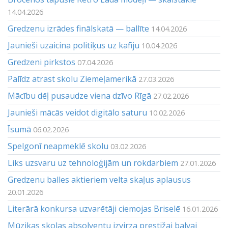
14.04.2026
Gredzenu izrādes finālskatā — ballīte
14.04.2026
Jaunieši uzaicina politiķus uz kafiju
10.04.2026
Gredzeni pirkstos
07.04.2026
Palīdz atrast skolu Ziemeļamerikā
27.03.2026
Mācību dēļ pusaudze viena dzīvo Rīgā
27.02.2026
Jaunieši mācās veidot digitālo saturu
10.02.2026
Īsumā
06.02.2026
Spelgonī neapmeklē skolu
03.02.2026
Liks uzsvaru uz tehnoloģijām un rokdarbiem
27.01.2026
Gredzenu balles aktieriem velta skaļus aplausus
20.01.2026
Literārā konkursa uzvarētāji ciemojas Briselē
16.01.2026
Mūzikas skolas absolventu izvirza prestižai balvai