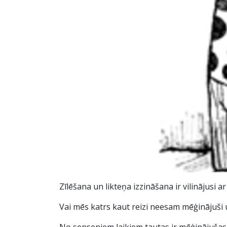
Zīlēšana un likteņa izzināšana ir vilinājus
Vai mēs katrs kaut reizi neesam mēģinājuši 
No senseniem laikiem tautas ir mēģinājušas n