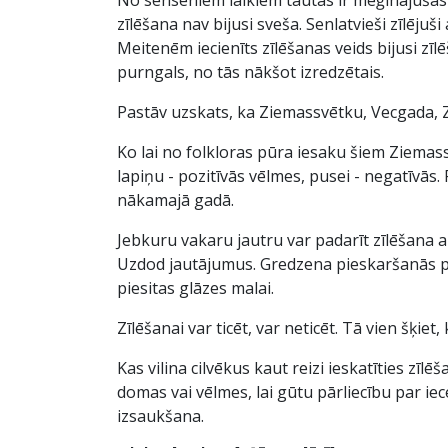
zīlēšana nav bijusi sveša. Senlatvieši zīlējuši
Meitenēm iecienīts zīlēšanas veids bijusi zī
purngals, no tās nākšot izredzētais.
Pastāv uzskats, ka Ziemassvētku, Vecgada, Z
Ko lai no folkloras pūra iesaku šiem Ziemas
lapiņu - pozitīvās vēlmes, pusei - negatīvās.
nākamajā gadā.
Jebkuru vakaru jautru var padarīt zīlēšana 
Uzdod jautājumus. Gredzena pieskaršanās pie 
piesitas glāzes malai.
Zīlēšanai var ticēt, var neticēt. Tā vien šķiet
Kas vilina cilvēkus kaut reizi ieskatīties zīl
domas vai vēlmes, lai gūtu pārliecību par ie
izsaukšana.