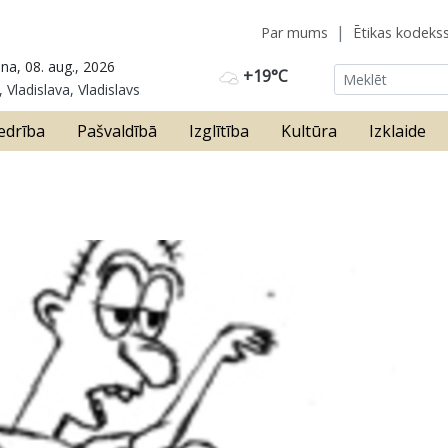
Par mums
Ētikas kodeks
na, 08. aug., 2026
+19°C
 Vladislava, Vladislavs
edrība
Pašvaldībā
Izglītība
Kultūra
Izklaide