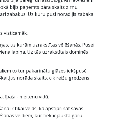
 rokā bijis paņemts pāra skaits zirņu.
pāri zābakus. Uz kuru pusi norādījis zābaka
s visticamāk.
iņas, uz kurām uzrakstītas vēlēšanās. Pusei
 viena lapiņa. Uz tās uzrakstītais dominēs
aliem to tur pakarinātu glāzes iekšpusē.
kaitļus norāda skaits, cik reižu gredzens
a, īpaši - meiteņu vidū.
ana ir tikai veids, kā apstiprināt savas
ēšanas veidiem, kur tiek iejaukta garu