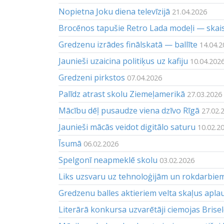
Nopietna Joku diena televīzijā
21.04.2026
Brocēnos tapušie Retro Lada modeļi — skai
Gredzenu izrādes finālskatā — ballīte
14.04.2
Jaunieši uzaicina politiķus uz kafiju
10.04.202
Gredzeni pirkstos
07.04.2026
Palīdz atrast skolu Ziemeļamerikā
27.03.2026
Mācību dēļ pusaudze viena dzīvo Rīgā
27.02.
Jaunieši mācās veidot digitālo saturu
10.02.2
Īsumā
06.02.2026
Spelgonī neapmeklē skolu
03.02.2026
Liks uzsvaru uz tehnoloģijām un rokdarbie
Gredzenu balles aktieriem velta skaļus apla
Literārā konkursa uzvarētāji ciemojas Brise