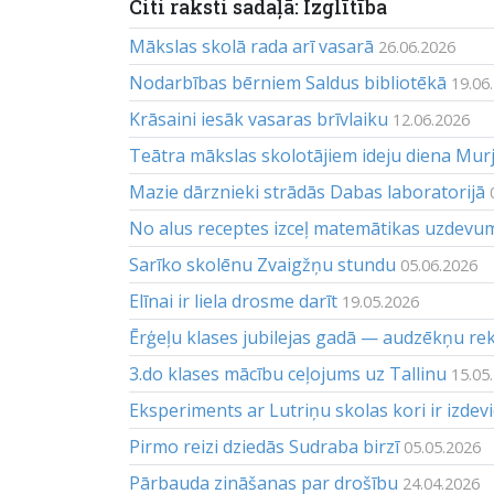
Citi raksti sadaļā: Izglītība
Mākslas skolā rada arī vasarā
26.06.2026
Nodarbības bērniem Saldus bibliotēkā
19.06
Krāsaini iesāk vasaras brīvlaiku
12.06.2026
Teātra mākslas skolotājiem ideju diena Mur
Mazie dārznieki strādās Dabas laboratorijā
No alus receptes izceļ matemātikas uzdevu
Sarīko skolēnu Zvaigžņu stundu
05.06.2026
Elīnai ir liela drosme darīt
19.05.2026
Ērģeļu klases jubilejas gadā — audzēkņu re
3.do klases mācību ceļojums uz Tallinu
15.05
Eksperiments ar Lutriņu skolas kori ir izdev
Pirmo reizi dziedās Sudraba birzī
05.05.2026
Pārbauda zināšanas par drošību
24.04.2026