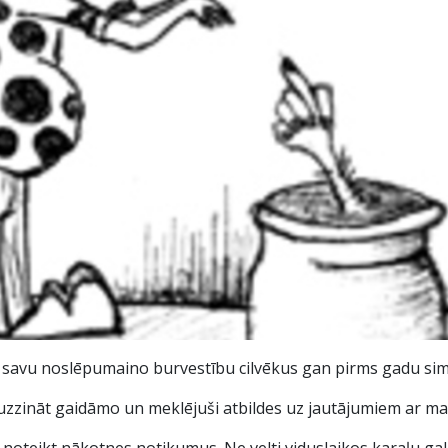
i ar savu noslēpumaino burvestību cilvēkus gan pirms gadu si
uzzināt gaidāmo un meklējuši atbildes uz jautājumiem ar maģ
oteikt nākotnes notikumus. Ne velti viduslaikos karaļu galm