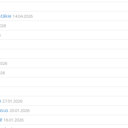
stākie
14.04.2026
026
6
2026
026
m
27.01.2026
usus
20.01.2026
lē
16.01.2026