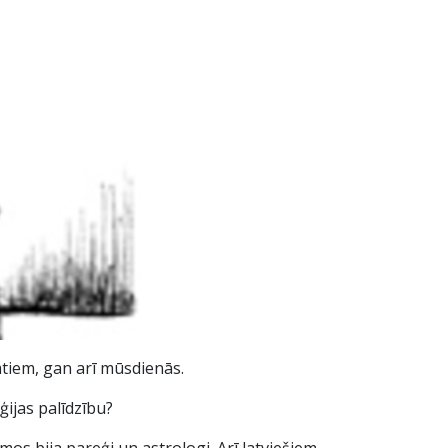
mtiem, gan arī mūsdienās.
ijas palīdzību?
os bija pareģi un astrologi. Arī latviešiem