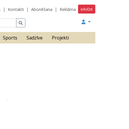
eAvīze
s
Kontakti
Abonēšana
Reklāma
Sports
Sadzīve
Projekti