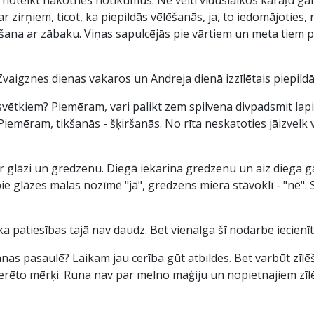
 ar zirņiem, ticot, ka piepildās vēlēšanās, ja, to iedomājoties,
lēšana ar zābaku. Viņas sapulcējās pie vārtiem un meta tiem 
vaigznes dienas vakaros un Andreja dienā izzīlētais piepildā
svētkiem? Piemēram, vari palikt zem spilvena divpadsmit lap
 Piemēram, tikšanās - šķiršanās. No rīta neskatoties jāizvelk
ar glāzi un gredzenu. Diegā iekarina gredzenu un aiz diega g
glāzes malas nozīmē "jā", gredzens miera stāvoklī - "nē". S
, ka patiesības tajā nav daudz. Bet vienalga šī nodarbe iecienīt
ēšanas pasaulē? Laikam jau cerība gūt atbildes. Bet varbūt zīlēš
cerēto mērķi. Runa nav par melno maģiju un nopietnajiem zīl