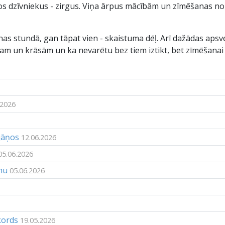
ākos dzīvniekus - zirgus. Viņa ārpus mācībām un zīmēšanas no
s stundā, gan tāpat vien - skaistuma dēļ. Arī dažādas apsveik
īram un krāsām un ka nevarētu bez tiem iztikt, bet zīmēšanai 
.2026
jāņos
12.06.2026
05.06.2026
mu
05.06.2026
kords
19.05.2026