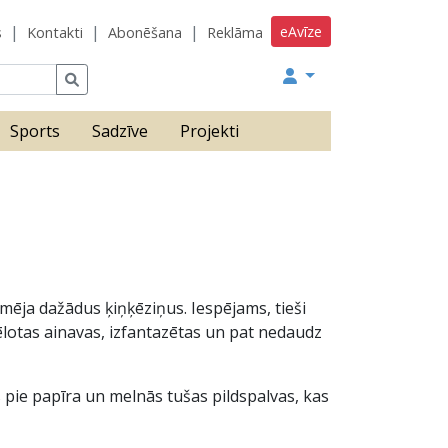
eAvīze
s
Kontakti
Abonēšana
Reklāma
Sports
Sadzīve
Projekti
mēja dažādus ķiņķēziņus. Iespējams, tieši
tēlotas ainavas, izfantazētas un pat nedaudz
es pie papīra un melnās tušas pildspalvas, kas