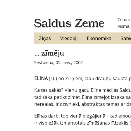
Ceturtd
Aisma,
Ziņas
Viedokļi
Ekonomika
Sabi
... zīmēju
Sestdiena, 05. janv., 2002
ELĪNA
(16) no Zirņiem, labu draugu saukta pa
Kā tas sākās? Vienu gadu Elīna mācījās Sald
tad sāka patikt zīmēt. Elīna zīmējot izsaka s
nereālas, ir dzīvnieki, abstraktas tēmas arīd
Elīnas darbi top vienā piegājienā - kad emoci
ir visbiežāk izmantotais zīmēšanas līdzeklis 