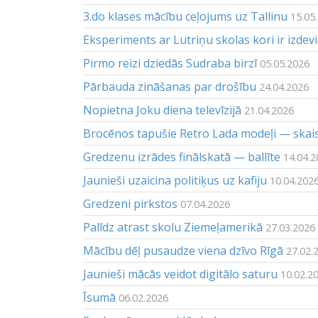
3.do klases mācību ceļojums uz Tallinu
15.05
Eksperiments ar Lutriņu skolas kori ir izdev
Pirmo reizi dziedās Sudraba birzī
05.05.2026
Pārbauda zināšanas par drošību
24.04.2026
Nopietna Joku diena televīzijā
21.04.2026
Brocēnos tapušie Retro Lada modeļi — skai
Gredzenu izrādes finālskatā — ballīte
14.04.2
Jaunieši uzaicina politiķus uz kafiju
10.04.202
Gredzeni pirkstos
07.04.2026
Palīdz atrast skolu Ziemeļamerikā
27.03.2026
Mācību dēļ pusaudze viena dzīvo Rīgā
27.02.
Jaunieši mācās veidot digitālo saturu
10.02.2
Īsumā
06.02.2026