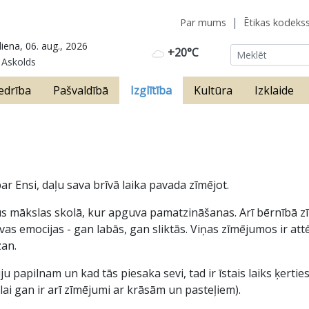
Par mums
Ētikas kodeks
iena, 06. aug., 2026
+20°C
 Askolds
edrība
Pašvaldībā
Izglītība
Kultūra
Izklaide
r Ensi, daļu sava brīvā laika pavada zīmējot.
us mākslas skolā, kur apguva pamatzināšanas. Arī bērnībā zī
avas emocijas - gan labās, gan sliktās. Viņas zīmējumos ir at
zan.
ju papilnam un kad tās piesaka sevi, tad ir īstais laiks ķerti
(lai gan ir arī zīmējumi ar krāsām un pasteļiem).