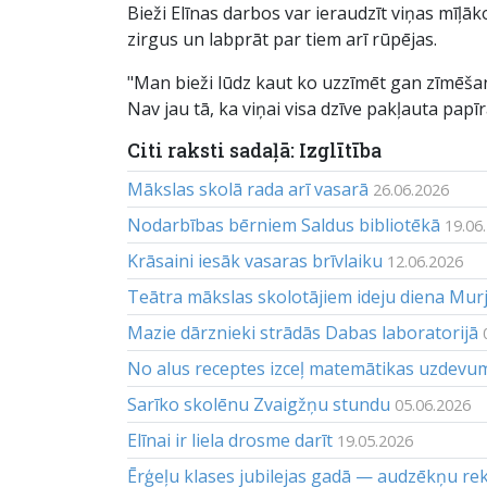
Bieži Elīnas darbos var ieraudzīt viņas mīļ
zirgus un labprāt par tiem arī rūpējas.
"Man bieži lūdz kaut ko uzzīmēt gan zīmēšana
Nav jau tā, ka viņai visa dzīve pakļauta pap
Citi raksti sadaļā: Izglītība
Mākslas skolā rada arī vasarā
26.06.2026
Nodarbības bērniem Saldus bibliotēkā
19.06
Krāsaini iesāk vasaras brīvlaiku
12.06.2026
Teātra mākslas skolotājiem ideju diena Mur
Mazie dārznieki strādās Dabas laboratorijā
No alus receptes izceļ matemātikas uzdevu
Sarīko skolēnu Zvaigžņu stundu
05.06.2026
Elīnai ir liela drosme darīt
19.05.2026
Ērģeļu klases jubilejas gadā — audzēkņu re