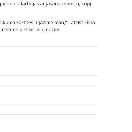
pietni nodarbojas ar jāšanas sportu, kopj
uma kartītes ir jāzīmē man," - atzīst Elīna.
meitene piešķir lielu nozīmi.