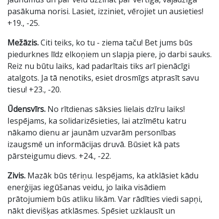
pasākuma norisi. Lasiet, izziniet, vērojiet un ausieties!
+19., -25.
Mežāzis.
Citi teiks, ko tu - ziema taču! Bet jums būs
piedurknes līdz elkoņiem un slapja piere, jo darbi sauks.
Reiz nu būtu laiks, kad padarītais tiks arī pienācīgi
atalgots. Ja tā nenotiks, esiet drosmīgs atprasīt savu
tiesu! +23., -20.
Ūdensvīrs.
No rītdienas sāksies lielais dzīru laiks!
Iespējams, ka solidarizēsieties, lai atzīmētu katru
nākamo dienu ar jaunām uzvarām personības
izaugsmē un informācijas druvā. Būsiet kā pats
pārsteigumu dievs. +24., -22.
Zivis.
Mazāk būs tēriņu. Iespējams, ka atklāsiet kādu
enerģijas iegūšanas veidu, jo laika visādiem
prātojumiem būs atliku likām. Var rādīties viedi sapņi,
nākt dievišķas atklāsmes. Spēsiet uzklausīt un