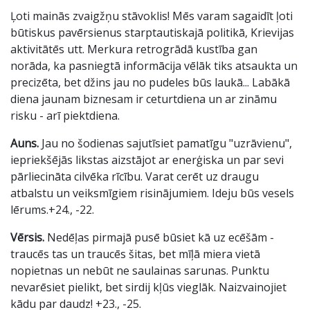
Ļoti mainās zvaigžņu stāvoklis! Mēs varam sagaidīt ļoti
būtiskus pavērsienus starptautiskajā politikā, Krievijas
aktivitātēs utt. Merkura retrogrādā kustība gan
norāda, ka pasniegtā informācija vēlāk tiks atsaukta un
precizēta, bet džins jau no pudeles būs laukā... Labākā
diena jaunam biznesam ir ceturtdiena un ar zināmu
risku - arī piektdiena.
Auns.
Jau no šodienas sajutīsiet pamatīgu "uzrāvienu",
iepriekšējās likstas aizstājot ar enerģiska un par sevi
pārliecināta cilvēka rīcību. Varat cerēt uz draugu
atbalstu un veiksmīgiem risinājumiem. Ideju būs vesels
lērums.+24., -22.
Vērsis.
Nedēļas pirmajā pusē būsiet kā uz ecēšām -
traucēs tas un traucēs šitas, bet mīļā miera vietā
nopietnas un nebūt ne saulainas sarunas. Punktu
nevarēsiet pielikt, bet sirdij kļūs vieglāk. Naizvainojiet
kādu par daudz! +23., -25.