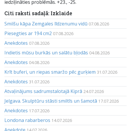
iedziļināties problēmās. +23., -25.
Citi raksti sadaļā: Izklaide
Smilšu kāpa Zemgales līdzenumu vidū
07.08.2026
Piesegties ar 194 cm2
07.08.2026
Anekdotes
07.08.2026
Indietis mūsu burkās un salātu bļodās
04.08.2026
Anekdotes
04.08.2026
Krīt buferi, un riepas smaržo pēc gurķiem
31.07.2026
Anekdotes
31.07.2026
Atvaļinājums sadrumstalotajā Kiprā
24.07.2026
Jelgava. Skulptūru stāsti smiltīs un šamotā
17.07.2026
Anekdotes
17.07.2026
Londona rabarberos
14.07.2026
Anekdote
14.07.2026