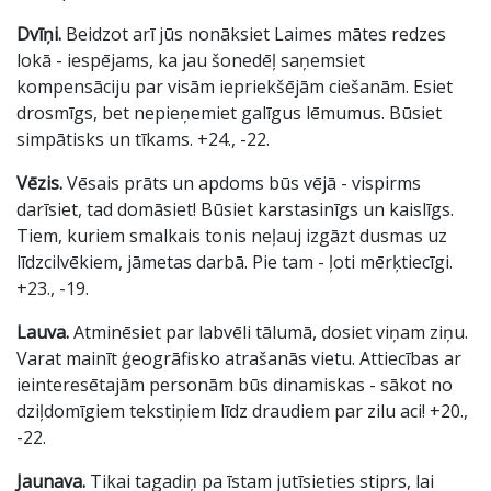
Dvīņi.
Beidzot arī jūs nonāksiet Laimes mātes redzes
lokā - iespējams, ka jau šonedēļ saņemsiet
kompensāciju par visām iepriekšējām ciešanām. Esiet
drosmīgs, bet nepieņemiet galīgus lēmumus. Būsiet
simpātisks un tīkams. +24., -22.
Vēzis.
Vēsais prāts un apdoms būs vējā - vispirms
darīsiet, tad domāsiet! Būsiet karstasinīgs un kaislīgs.
Tiem, kuriem smalkais tonis neļauj izgāzt dusmas uz
līdzcilvēkiem, jāmetas darbā. Pie tam - ļoti mērķtiecīgi.
+23., -19.
Lauva.
Atminēsiet par labvēli tālumā, dosiet viņam ziņu.
Varat mainīt ģeogrāfisko atrašanās vietu. Attiecības ar
ieinteresētajām personām būs dinamiskas - sākot no
dziļdomīgiem tekstiņiem līdz draudiem par zilu aci! +20.,
-22.
Jaunava.
Tikai tagadiņ pa īstam jutīsieties stiprs, lai