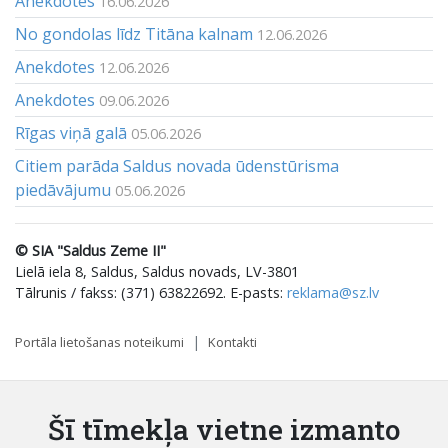
Anekdotes
16.06.2026
No gondolas līdz Titāna kalnam
12.06.2026
Anekdotes
12.06.2026
Anekdotes
09.06.2026
Rīgas viņā galā
05.06.2026
Citiem parāda Saldus novada ūdenstūrisma
piedāvājumu
05.06.2026
© SIA "Saldus Zeme II"
Lielā iela 8, Saldus, Saldus novads, LV-3801
Tālrunis / fakss: (371) 63822692. E-pasts:
reklama@sz.lv
Portāla lietošanas noteikumi
Kontakti
Šī tīmekļa vietne izmanto