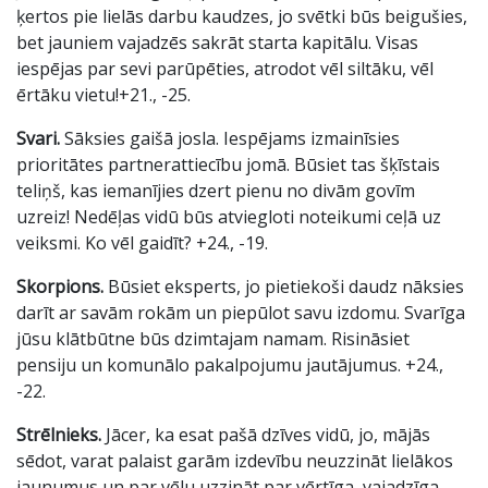
ķertos pie lielās darbu kaudzes, jo svētki būs beigušies,
bet jauniem vajadzēs sakrāt starta kapitālu. Visas
iespējas par sevi parūpēties, atrodot vēl siltāku, vēl
ērtāku vietu!+21., -25.
Svari.
Sāksies gaišā josla. Iespējams izmainīsies
prioritātes partnerattiecību jomā. Būsiet tas šķīstais
teliņš, kas iemanījies dzert pienu no divām govīm
uzreiz! Nedēļas vidū būs atviegloti noteikumi ceļā uz
veiksmi. Ko vēl gaidīt? +24., -19.
Skorpions.
Būsiet eksperts, jo pietiekoši daudz nāksies
darīt ar savām rokām un piepūlot savu izdomu. Svarīga
jūsu klātbūtne būs dzimtajam namam. Risināsiet
pensiju un komunālo pakalpojumu jautājumus. +24.,
-22.
Strēlnieks.
Jācer, ka esat pašā dzīves vidū, jo, mājās
sēdot, varat palaist garām izdevību neuzzināt lielākos
jaunumus un par vēlu uzzināt par vērtīga, vajadzīga