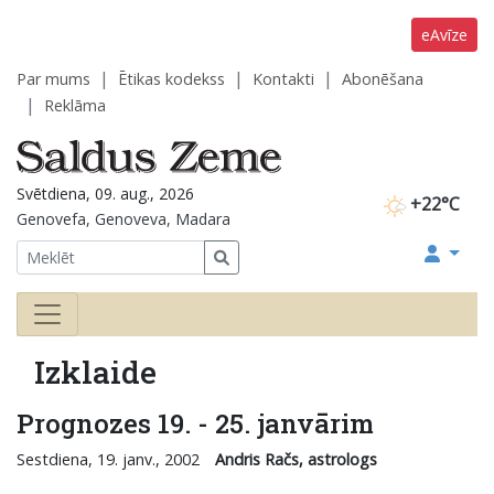
eAvīze
Par mums
Ētikas kodekss
Kontakti
Abonēšana
Reklāma
Svētdiena, 09. aug., 2026
+22°C
Genovefa, Genoveva, Madara
Izklaide
Prognozes 19. - 25. janvārim
Sestdiena, 19. janv., 2002
Andris Račs, astrologs