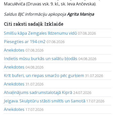
Maculēviča (Druvas vsk. 9. kl., sk. Ieva Ančevska).
Saldus BJC informāciju apkopoja
Agrita Maniņa
Citi raksti sadaļā: Izklaide
Smilšu kāpa Zemgales līdzenumu vidū
07.08.2026
Piesegties ar 194 cm2
07.08.2026
Anekdotes
07.08.2026
Indietis mūsu burkās un salātu bļodās
04.08.2026
Anekdotes
04.08.2026
Krīt buferi, un riepas smaržo pēc gurķiem
31.07.2026
Anekdotes
31.07.2026
Atvaļinājums sadrumstalotajā Kiprā
24.07.2026
Jelgava. Skulptūru stāsti smiltīs un šamotā
17.07.2026
Anekdotes
17.07.2026