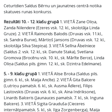
Ceturtdien Saldus Bērnu un jaunatnes centrā notika
skatuves runas konkurss.
Rezultāti 10. - 12. klašu grupā
1. VIETĀ Zane Oliņa,
Zanda Nilendere (Ezeres vsk. 12. kl., skolotāja Linda
Gruze). 2. VIETĀ Raimonds Balodis (Druvas vsk. 11.kl.,
sk. Sandra Burve), Mārtiņš Jansons (Druvas vsk. 12. kl.,
skolotāja Silva Stepiņa). 3. VIETĀ Selīna Ābelniece
(Saldus 2. vsk. 12. kl., sk. Danute Staka), Svetlana
Gromova (Brocēnu vsk. 10. kl., sk. Mārīte Berce), Linda
Oliņa (Saldus pils. ģimn. 12. kl., sk. Dzintra Edelmane).
5. - 9. klašu grupā
1. VIETĀ Alise Broka (Saldus pils.
ģimn. 6. kl., sk. Maija Ancīte). 2. VIETĀ Gita Balcere
(Lutriņu pamatsk. 6. kl., sk. Ausma Ādlere), Filips
Lastovskis (Druvas vsk. 6. kl., sk. Aina Indriksone),
Linards Balceris (Jaunauces pamatsk. 7. kl., sk. Inguna
Balcere). 3. VIETĀ Sigita Grauduša (Cieceres
internātpamatsk. 5. kl., sk. Ilga Zorgenberga), Maija