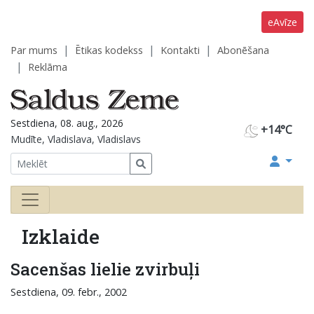
eAvīze
Par mums
Ētikas kodekss
Kontakti
Abonēšana
Reklāma
Sestdiena, 08. aug., 2026
+14°C
Mudīte, Vladislava, Vladislavs
Izklaide
Sacenšas lielie zvirbuļi
Sestdiena, 09. febr., 2002