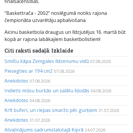
finālsacensības.
"Baskettrača - 2002" noslēgumā notiks rajona
čempionāta uzvarētāju apbalvošana.
Aicinu basketbola draugus un līdzjutējus 16. martā būt
kopā ar rajona labākajiem basketbolistiem!
Citi raksti sadaļā: Izklaide
Smilšu kāpa Zemgales līdzenumu vidū
07.08.2026
Piesegties ar 194 cm2
07.08.2026
Anekdotes
07.08.2026
Indietis mūsu burkās un salātu bļodās
04.08.2026
Anekdotes
04.08.2026
Krīt buferi, un riepas smaržo pēc gurķiem
31.07.2026
Anekdotes
31.07.2026
Atvaļinājums sadrumstalotajā Kiprā
24.07.2026