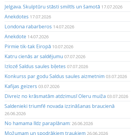
Jelgava. Skulptūru stāsti smiltīs un šamotā
17.07.2026
Anekdotes
17.07.2026
Londona rabarberos
14.07.2026
Anekdote
14.07.2026
Pirmie tik-tak Eiropā
10.07.2026
Katru cienās ar saldējumu
07.07.2026
Izlozē Saldus saules biļetes
07.07.2026
Konkurss par godu Saldus saules aizmetnim
03.07.2026
Kafijas geizers
03.07.2026
Divreiz no krāsmatām atdzimusī Oleru muiža
03.07.2026
Saldenieki triumfē novada izzināšanas braucienā
26.06.2026
No hamama līdz paraplānam:
26.06.2026
Možumam un spodrākiem traukiem
26.06.2026