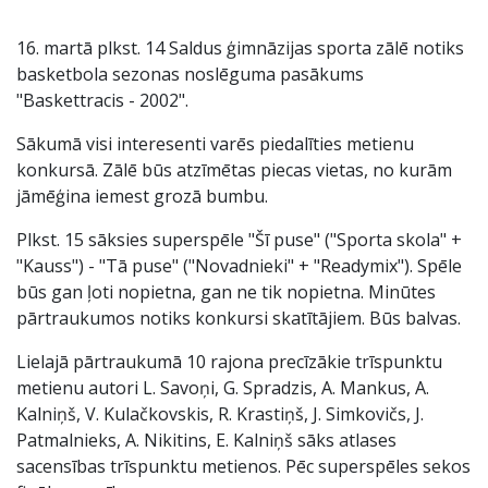
16. martā plkst. 14 Saldus ģimnāzijas sporta zālē notiks
basketbola sezonas noslēguma pasākums
"Baskettracis - 2002".
Sākumā visi interesenti varēs piedalīties metienu
konkursā. Zālē būs atzīmētas piecas vietas, no kurām
jāmēģina iemest grozā bumbu.
Plkst. 15 sāksies superspēle "Šī puse" ("Sporta skola" +
"Kauss") - "Tā puse" ("Novadnieki" + "Readymix"). Spēle
būs gan ļoti nopietna, gan ne tik nopietna. Minūtes
pārtraukumos notiks konkursi skatītājiem. Būs balvas.
Lielajā pārtraukumā 10 rajona precīzākie trīspunktu
metienu autori L. Savoņi, G. Spradzis, A. Mankus, A.
Kalniņš, V. Kulačkovskis, R. Krastiņš, J. Simkovičs, J.
Patmalnieks, A. Nikitins, E. Kalniņš sāks atlases
sacensības trīspunktu metienos. Pēc superspēles sekos