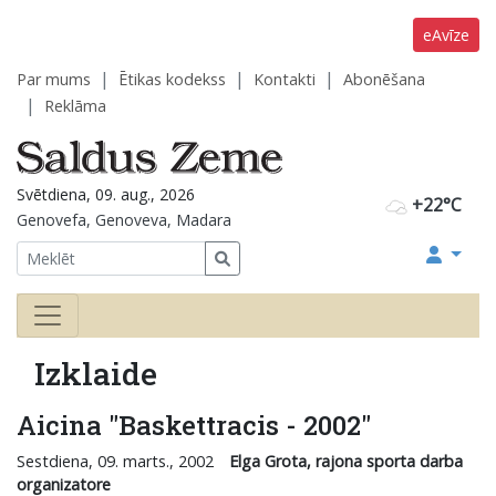
eAvīze
Par mums
Ētikas kodekss
Kontakti
Abonēšana
Reklāma
Svētdiena, 09. aug., 2026
+22°C
Genovefa, Genoveva, Madara
Izklaide
Aicina "Baskettracis - 2002"
Sestdiena, 09. marts., 2002
Elga Grota, rajona sporta darba
organizatore