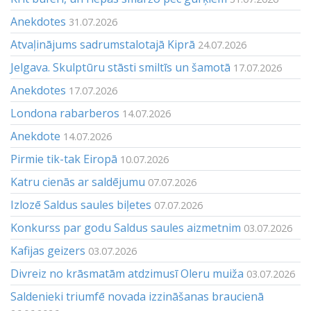
Anekdotes
31.07.2026
Atvaļinājums sadrumstalotajā Kiprā
24.07.2026
Jelgava. Skulptūru stāsti smiltīs un šamotā
17.07.2026
Anekdotes
17.07.2026
Londona rabarberos
14.07.2026
Anekdote
14.07.2026
Pirmie tik-tak Eiropā
10.07.2026
Katru cienās ar saldējumu
07.07.2026
Izlozē Saldus saules biļetes
07.07.2026
Konkurss par godu Saldus saules aizmetnim
03.07.2026
Kafijas geizers
03.07.2026
Divreiz no krāsmatām atdzimusī Oleru muiža
03.07.2026
Saldenieki triumfē novada izzināšanas braucienā