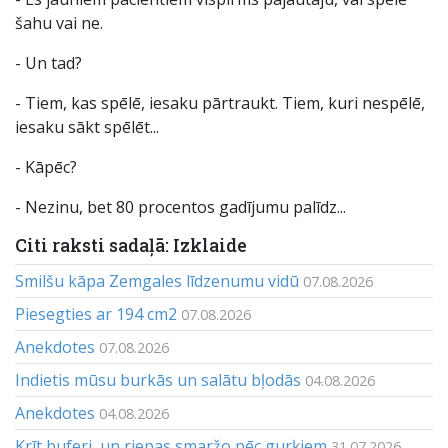
šahu vai ne.
- Un tad?
- Tiem, kas spēlē, iesaku pārtraukt. Tiem, kuri nespēlē,
iesaku sākt spēlēt...
- Kāpēc?
- Nezinu, bet 80 procentos gadījumu palīdz...
Citi raksti sadaļā: Izklaide
Smilšu kāpa Zemgales līdzenumu vidū
07.08.2026
Piesegties ar 194 cm2
07.08.2026
Anekdotes
07.08.2026
Indietis mūsu burkās un salātu bļodās
04.08.2026
Anekdotes
04.08.2026
Krīt buferi, un riepas smaržo pēc gurķiem
31.07.2026