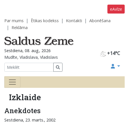
eAvīze
Par mums
Ētikas kodekss
Kontakti
Abonēšana
Reklāma
Sestdiena, 08. aug., 2026
+14°C
Mudīte, Vladislava, Vladislavs
Izklaide
Anekdotes
Sestdiena, 23. marts., 2002