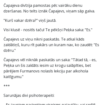
Čapajeva divīzija pamostas pēc vairāku dienu
dzeršanas. No telts iznāk Čapajevs, viņam sāp galva.
"Kurš vakar dzēra?" viņš jautā.
Visi klusē - nositīs taču! Te pēkšņi Peķka saka: "Es."
Čapajevs uz viņu nikni paskatās. Te atkal kāds
zaldātiņš, kuru rīt pakārs un kuram nav, ko zaudēt: "Es
dzēru."
Čapajevs vēl niknāk paskatās un saka: "Tātad tā, - es,
Peķka un šis zaldāts iesim uz krogu salāpīties, bet
pārējiem Furmanovs nolasīs lekciju par alkohola
kaitīgumu."
***
Sarunājas divi psihoterapeiti:
- Es jauniem pacientiem vispirms pajautāju, vai spēlē