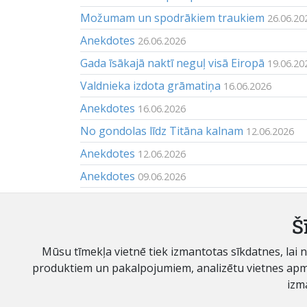
Možumam un spodrākiem traukiem
26.06.20
Anekdotes
26.06.2026
Gada īsākajā naktī neguļ visā Eiropā
19.06.20
Valdnieka izdota grāmatiņa
16.06.2026
Anekdotes
16.06.2026
No gondolas līdz Titāna kalnam
12.06.2026
Anekdotes
12.06.2026
Anekdotes
09.06.2026
Rīgas viņā galā
05.06.2026
Citiem parāda Saldus novada ūdenstūrisma
Š
Mūsu tīmekļa vietnē tiek izmantotas sīkdatnes, lai
© SIA "Saldus Zeme II"
produktiem un pakalpojumiem, analizētu vietnes apmekl
Lielā iela 8, Saldus, Saldus novads, LV-3801
izm
Tālrunis / fakss: (371) 63822692. E-pasts:
reklama@