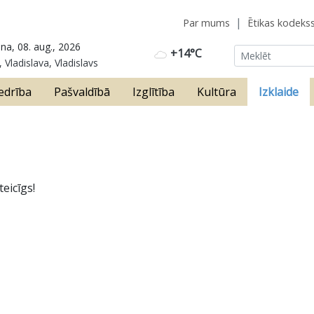
Par mums
Ētikas kodeks
na, 08. aug., 2026
+14°C
 Vladislava, Vladislavs
edrība
Pašvaldībā
Izglītība
Kultūra
Izklaide
teicīgs!