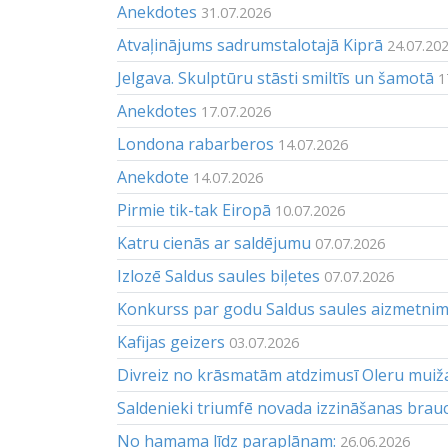
Anekdotes
31.07.2026
Atvaļinājums sadrumstalotajā Kiprā
24.07.20
Jelgava. Skulptūru stāsti smiltīs un šamotā
1
Anekdotes
17.07.2026
Londona rabarberos
14.07.2026
Anekdote
14.07.2026
Pirmie tik-tak Eiropā
10.07.2026
Katru cienās ar saldējumu
07.07.2026
Izlozē Saldus saules biļetes
07.07.2026
Konkurss par godu Saldus saules aizmetni
Kafijas geizers
03.07.2026
Divreiz no krāsmatām atdzimusī Oleru muiž
Saldenieki triumfē novada izzināšanas brau
No hamama līdz paraplānam:
26.06.2026