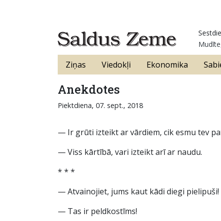
Sestdie
Mudīte,
Ziņas
Viedokļi
Ekonomika
Sabi
Anekdotes
Piektdiena, 07. sept., 2018
— Ir grūti izteikt ar vārdiem, cik esmu tev pa
— Viss kārtībā, vari izteikt arī ar naudu.
* * *
— Atvainojiet, jums kaut kādi diegi pielipuši!
— Tas ir peldkostīms!