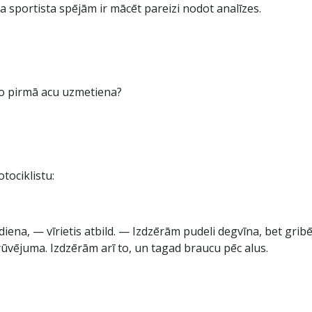
sportista spējām ir mācēt pareizi nodot analīzes.
a no pirmā acu uzmetiena?
tociklistu:
na, — vīrietis atbild. — Izdzērām pudeli degvīna, bet grib
rūvējuma. Izdzērām arī to, un tagad braucu pēc alus.