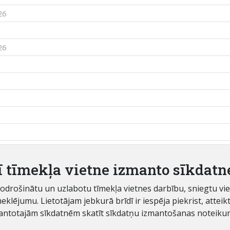
26
26
 piedāvājumu
ī tīmekļa vietne izmanto sīkdatn
05.06.2026
 nodrošinātu un uzlabotu tīmekļa vietnes darbību, sniegtu v
ējumu. Lietotājam jebkurā brīdī ir iespēja piekrist, atteikti
antotajām sīkdatnēm skatīt sīkdatņu izmantošanas noteiku
sz.lv