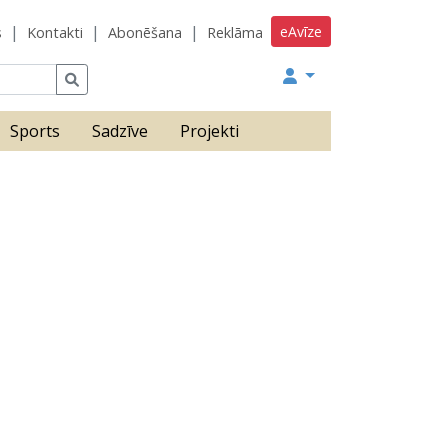
eAvīze
s
Kontakti
Abonēšana
Reklāma
Sports
Sadzīve
Projekti