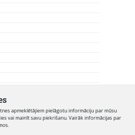
es
ietnes apmeklētājiem pielāgotu informāciju par mūsu
es vai mainīt savu piekrišanu. Vairāk informācijas par
mos.