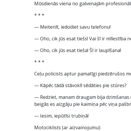
Mūsdienās viena no galvenajām profesionāla 
* * *
— Meitenīt, iedodiet savu telefonu!
— Oho, cik jūs esat tiešs! Vai šī ir mīlestīb
— Oho, cik jūs esat tieša! Šī ir laupīšana!
* * *
Ceļu policists aptur pamatīgi piedzērušos mo
— Kāpēc tādā stāvoklī sēdāties pie stūres?
— Redziet, manam draugam bija dzimšanas die
beigās es aizgāju pie kaimiņa pēc viņa pašb
— Iesim, iepūtīsi trubiņā!
Motociklists (ar aizvainojumu):