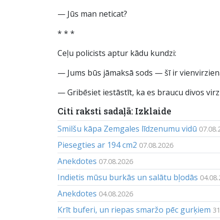
— Jūs man neticat?
* * *
Ceļu policists aptur kādu kundzi:
— Jums būs jāmaksā sods — šī ir vienvirziena
— Gribēsiet iestāstīt, ka es braucu divos vir
Citi raksti sadaļā: Izklaide
Smilšu kāpa Zemgales līdzenumu vidū
07.08.
Piesegties ar 194 cm2
07.08.2026
Anekdotes
07.08.2026
Indietis mūsu burkās un salātu bļodās
04.08
Anekdotes
04.08.2026
Krīt buferi, un riepas smaržo pēc gurķiem
31