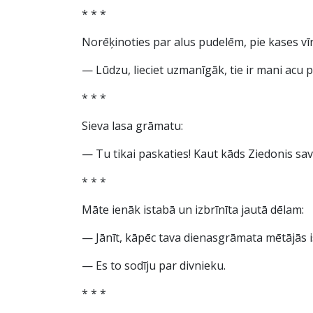
* * *
Norēķinoties par alus pudelēm, pie kases vīri
— Lūdzu, lieciet uzmanīgāk, tie ir mani acu pi
* * *
Sieva lasa grāmatu:
— Tu tikai paskaties! Kaut kāds Ziedonis sav
* * *
Māte ienāk istabā un izbrīnīta jautā dēlam:
— Jānīt, kāpēc tava dienasgrāmata mētājās i
— Es to sodīju par divnieku.
* * *