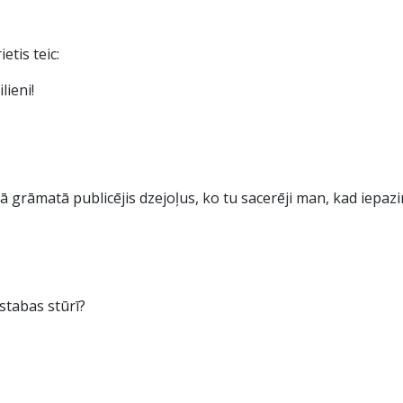
etis teic:
lieni!
ā grāmatā publicējis dzejoļus, ko tu sacerēji man, kad iepaz
stabas stūrī?