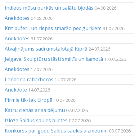
Indietis mūsu burkās un salātu bļodās
04.08.2026
Anekdotes
04.08.2026
Krīt buferi, un riepas smaržo pēc gurķiem
31.07.2026
Anekdotes
31.07.2026
Atvaļinājums sadrumstalotajā Kiprā
24.07.2026
Jelgava. Skulptūru stāsti smiltīs un šamotā
17.07.2026
Anekdotes
17.07.2026
Londona rabarberos
14.07.2026
Anekdote
14.07.2026
Pirmie tik-tak Eiropā
10.07.2026
Katru cienās ar saldējumu
07.07.2026
Izlozē Saldus saules biļetes
07.07.2026
Konkurss par godu Saldus saules aizmetnim
03.07.2026