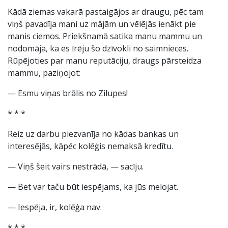
Kādā ziemas vakarā pastaigājos ar draugu, pēc tam
viņš pavadīja mani uz mājām un vēlējās ienākt pie
manis ciemos. Priekšnamā satika manu mammu un
nodomāja, ka es īrēju šo dzīvokli no saimnieces.
Rūpējoties par manu reputāciju, draugs pārsteidza
mammu, paziņojot:
— Esmu viņas brālis no Zilupes!
* * *
Reiz uz darbu piezvanīja no kādas bankas un
interesējās, kāpēc kolēģis nemaksā kredītu.
— Viņš šeit vairs nestrādā, — sacīju.
— Bet var taču būt iespējams, ka jūs melojat.
— Iespēja, ir, kolēģa nav.
* * *