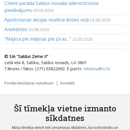
Citiem parāda Saldus novada ūdenstūrisma
piedāvājumu
05.06.2026
Apceļošanas akcijas mudina doties ceļā
02.06.2026
Anekdotes
02.06.2026
“Mājiņa pie mājiņas pie jūras...”
22.05.2026
© SIA "Saldus Zeme II"
Lielā iela 8, Saldus, Saldus novads, LV-3801
Tālrunis / fakss: (371) 63822692. E-pasts:
reklama@sz.lv
Portāla lietošanas noteikumi
Kontakti
Šī tīmekļa vietne izmanto
sīkdatnes
Mūsu tīmekļa vietnē tiek izmantotas sīkdatnes, lai nodrošinātu un