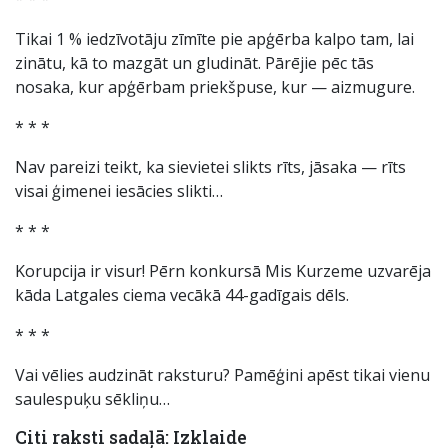
Tikai 1 % iedzīvotāju zīmīte pie apģērba kalpo tam, lai
zinātu, kā to mazgāt un gludināt. Pārējie pēc tās
nosaka, kur apģērbam priekšpuse, kur — aizmugure.
* * *
Nav pareizi teikt, ka sievietei slikts rīts, jāsaka — rīts
visai ģimenei iesācies slikti…
* * *
Korupcija ir visur! Pērn konkursā Mis Kurzeme uzvarēja
kāda Latgales ciema vecākā 44-gadīgais dēls.
* * *
Vai vēlies audzināt raksturu? Pamēģini apēst tikai vienu
saulespuķu sēkliņu…
Citi raksti sadaļā: Izklaide