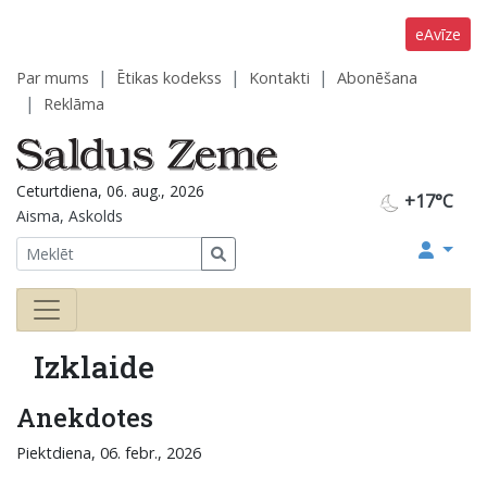
eAvīze
Par mums
Ētikas kodekss
Kontakti
Abonēšana
Reklāma
Ceturtdiena, 06. aug., 2026
+17°C
Aisma, Askolds
Izklaide
Anekdotes
Piektdiena, 06. febr., 2026