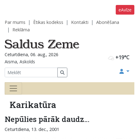
eAvīze
Par mums
Ētikas kodekss
Kontakti
Abonēšana
Reklāma
Ceturtdiena, 06. aug., 2026
+19°C
Aisma, Askolds
Karikatūra
Nepūlies pārāk daudz…
Ceturtdiena, 13. dec., 2001