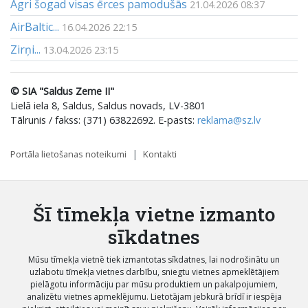
Agri šogad visas ērces pamodušās
21.04.2026 08:37
AirBaltic...
16.04.2026 22:15
Zirņi...
13.04.2026 23:15
© SIA "Saldus Zeme II"
Lielā iela 8, Saldus, Saldus novads, LV-3801
Tālrunis / fakss: (371) 63822692. E-pasts:
reklama@sz.lv
Portāla lietošanas noteikumi
Kontakti
Šī tīmekļa vietne izmanto
sīkdatnes
Mūsu tīmekļa vietnē tiek izmantotas sīkdatnes, lai nodrošinātu un
uzlabotu tīmekļa vietnes darbību, sniegtu vietnes apmeklētājiem
pielāgotu informāciju par mūsu produktiem un pakalpojumiem,
analizētu vietnes apmeklējumu. Lietotājam jebkurā brīdī ir iespēja