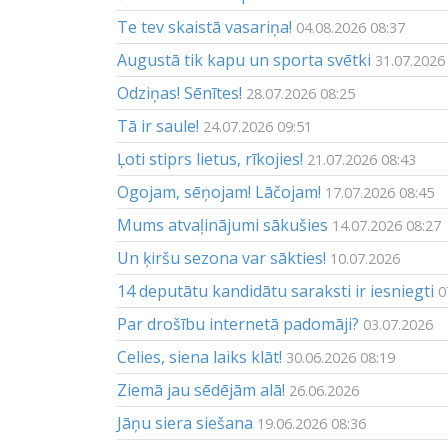
Te tev skaistā vasariņa!
04.08.2026 08:37
Augustā tik kapu un sporta svētki
31.07.2026
Odziņas! Sēnītes!
28.07.2026 08:25
Tā ir saule!
24.07.2026 09:51
Ļoti stiprs lietus, rīkojies!
21.07.2026 08:43
Ogojam, sēņojam! Lāčojam!
17.07.2026 08:45
Mums atvaļinājumi sākušies
14.07.2026 08:27
Un ķiršu sezona var sākties!
10.07.2026
14 deputātu kandidātu saraksti ir iesniegti
0
Par drošību internetā padomāji?
03.07.2026
Celies, siena laiks klāt!
30.06.2026 08:19
Ziemā jau sēdējām alā!
26.06.2026
Jāņu siera siešana
19.06.2026 08:36