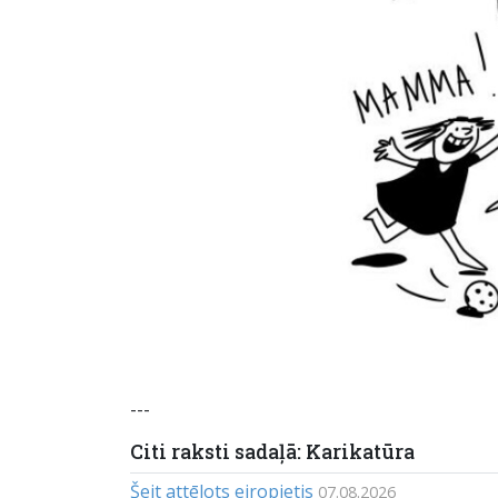
---
Citi raksti sadaļā: Karikatūra
Šeit attēlots eiropietis
07.08.2026