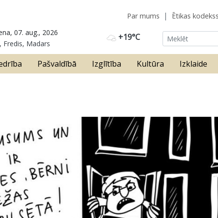
Par mums
Ētikas kodeks
ena, 07. aug., 2026
+19°C
, Fredis, Madars
edrība
Pašvaldībā
Izglītība
Kultūra
Izklaide