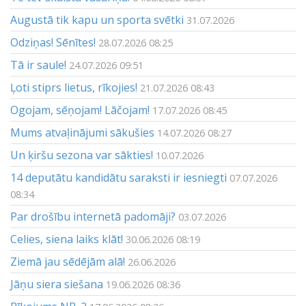
Augustā tik kapu un sporta svētki
31.07.2026
Odziņas! Sēnītes!
28.07.2026 08:25
Tā ir saule!
24.07.2026 09:51
Ļoti stiprs lietus, rīkojies!
21.07.2026 08:43
Ogojam, sēņojam! Lāčojam!
17.07.2026 08:45
Mums atvaļinājumi sākušies
14.07.2026 08:27
Un ķiršu sezona var sākties!
10.07.2026
14 deputātu kandidātu saraksti ir iesniegti
07.07.2026
08:34
Par drošību internetā padomāji?
03.07.2026
Celies, siena laiks klāt!
30.06.2026 08:19
Ziemā jau sēdējām alā!
26.06.2026
Jāņu siera siešana
19.06.2026 08:36