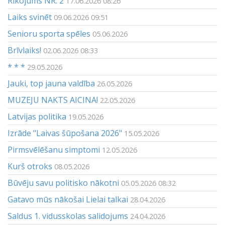
Rīkojums NR. 2
17.06.2026 08:26
Laiks svinēt
09.06.2026 09:51
Senioru sporta spēles
05.06.2026
Brīvlaiks!
02.06.2026 08:33
* * *
29.05.2026
Jauki, top jauna valdība
26.05.2026
MUZEJU NAKTS AICINA!
22.05.2026
Latvijas politika
19.05.2026
Izrāde "Laivas šūpošana 2026"
15.05.2026
Pirmsvēlēšanu simptomi
12.05.2026
Kurš otroks
08.05.2026
Būvēju savu politisko nākotni
05.05.2026 08:32
Gatavo mūs nākošai Lielai talkai
28.04.2026
Saldus 1. vidusskolas salidojums
24.04.2026