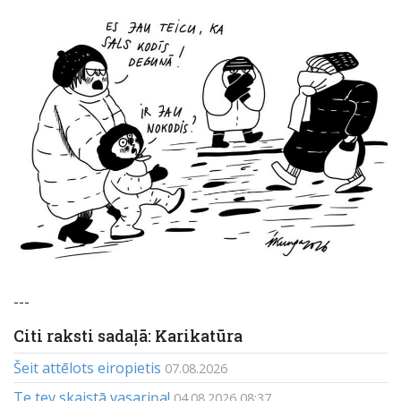
---
Citi raksti sadaļā: Karikatūra
Šeit attēlots eiropietis
07.08.2026
Te tev skaistā vasariņa!
04.08.2026 08:37