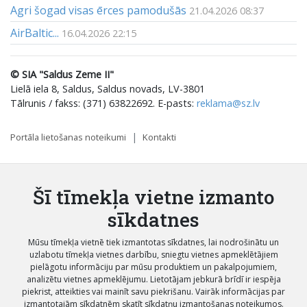
Agri šogad visas ērces pamodušās
21.04.2026 08:37
AirBaltic...
16.04.2026 22:15
© SIA "Saldus Zeme II"
Lielā iela 8, Saldus, Saldus novads, LV-3801
Tālrunis / fakss: (371) 63822692. E-pasts:
reklama@sz.lv
Portāla lietošanas noteikumi
Kontakti
Šī tīmekļa vietne izmanto
sīkdatnes
Mūsu tīmekļa vietnē tiek izmantotas sīkdatnes, lai nodrošinātu un
uzlabotu tīmekļa vietnes darbību, sniegtu vietnes apmeklētājiem
pielāgotu informāciju par mūsu produktiem un pakalpojumiem,
analizētu vietnes apmeklējumu. Lietotājam jebkurā brīdī ir iespēja
piekrist, atteikties vai mainīt savu piekrišanu. Vairāk informācijas par
izmantotajām sīkdatnēm skatīt sīkdatņu izmantošanas noteikumos.