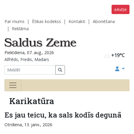
eAvīze
Par mums
Ētikas kodekss
Kontakti
Abonēšana
Reklāma
Piektdiena, 07. aug., 2026
+19°C
Alfrēds, Fredis, Madars
Karikatūra
Es jau teicu, ka sals kodīs degunā
Otrdiena, 13. janv., 2026