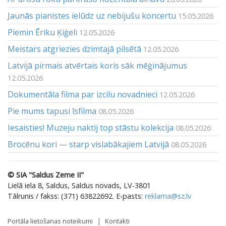
Jaunās pianistes ielūdz uz nebijušu koncertu
15.05.2026
Piemin Ēriku Ķiģeli
12.05.2026
Meistars atgriezies dzimtajā pilsētā
12.05.2026
Latvijā pirmais atvērtais koris sāk mēģinājumus
12.05.2026
Dokumentāla filma par izcilu novadnieci
12.05.2026
Pie mums tapusi īsfilma
08.05.2026
Iesaisties! Muzeju naktij top stāstu kolekcija
08.05.2026
Brocēnu kori — starp vislabākajiem Latvijā
08.05.2026
© SIA "Saldus Zeme II"
Lielā iela 8, Saldus, Saldus novads, LV-3801
Tālrunis / fakss: (371) 63822692. E-pasts:
reklama@sz.lv
Portāla lietošanas noteikumi
Kontakti