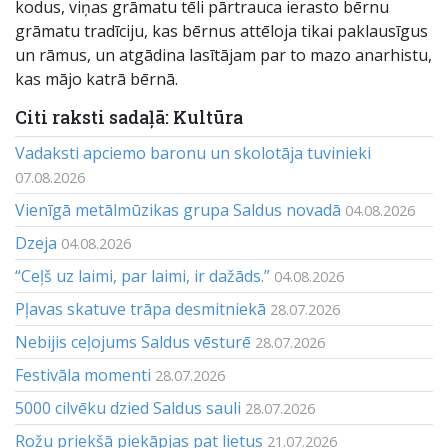
kodus, viņas grāmatu tēli pārtrauca ierasto bērnu
grāmatu tradīciju, kas bērnus attēloja tikai paklausīgus
un rāmus, un atgādina lasītājam par to mazo anarhistu,
kas mājo katrā bērnā.
Citi raksti sadaļā: Kultūra
Vadaksti apciemo baronu un skolotāja tuvinieki
07.08.2026
Vienīgā metālmūzikas grupa Saldus novadā
04.08.2026
Dzeja
04.08.2026
“Ceļš uz laimi, par laimi, ir dažāds.”
04.08.2026
Pļavas skatuve trāpa desmitniekā
28.07.2026
Nebijis ceļojums Saldus vēsturē
28.07.2026
Festivāla momenti
28.07.2026
5000 cilvēku dzied Saldus sauli
28.07.2026
Rožu priekšā piekāpjas pat lietus
21.07.2026