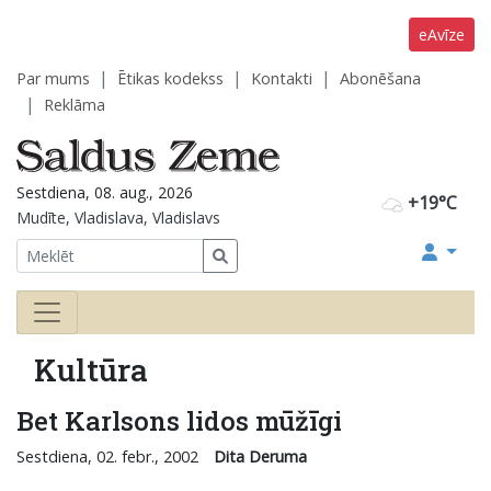
eAvīze
Par mums
Ētikas kodekss
Kontakti
Abonēšana
Reklāma
Sestdiena, 08. aug., 2026
+19°C
Mudīte, Vladislava, Vladislavs
Kultūra
Bet Karlsons lidos mūžīgi
Sestdiena, 02. febr., 2002
Dita Deruma