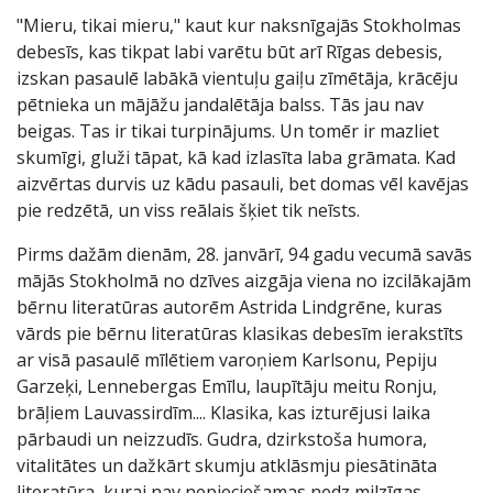
"Mieru, tikai mieru," kaut kur naksnīgajās Stokholmas
debesīs, kas tikpat labi varētu būt arī Rīgas debesis,
izskan pasaulē labākā vientuļu gaiļu zīmētāja, krācēju
pētnieka un mājāžu jandalētāja balss. Tās jau nav
beigas. Tas ir tikai turpinājums. Un tomēr ir mazliet
skumīgi, gluži tāpat, kā kad izlasīta laba grāmata. Kad
aizvērtas durvis uz kādu pasauli, bet domas vēl kavējas
pie redzētā, un viss reālais šķiet tik neīsts.
Pirms dažām dienām, 28. janvārī, 94 gadu vecumā savās
mājās Stokholmā no dzīves aizgāja viena no izcilākajām
bērnu literatūras autorēm Astrida Lindgrēne, kuras
vārds pie bērnu literatūras klasikas debesīm ierakstīts
ar visā pasaulē mīlētiem varoņiem Karlsonu, Pepiju
Garzeķi, Lennebergas Emīlu, laupītāju meitu Ronju,
brāļiem Lauvassirdīm.... Klasika, kas izturējusi laika
pārbaudi un neizzudīs. Gudra, dzirkstoša humora,
vitalitātes un dažkārt skumju atklāsmju piesātināta
literatūra, kurai nav nepieciešamas nedz milzīgas