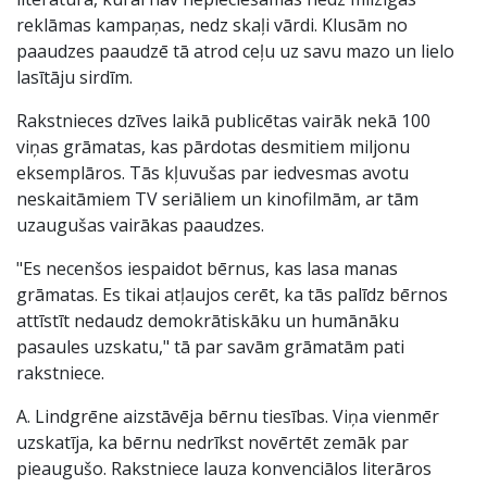
reklāmas kampaņas, nedz skaļi vārdi. Klusām no
paaudzes paaudzē tā atrod ceļu uz savu mazo un lielo
lasītāju sirdīm.
Rakstnieces dzīves laikā publicētas vairāk nekā 100
viņas grāmatas, kas pārdotas desmitiem miljonu
eksemplāros. Tās kļuvušas par iedvesmas avotu
neskaitāmiem TV seriāliem un kinofilmām, ar tām
uzaugušas vairākas paaudzes.
"Es necenšos iespaidot bērnus, kas lasa manas
grāmatas. Es tikai atļaujos cerēt, ka tās palīdz bērnos
attīstīt nedaudz demokrātiskāku un humānāku
pasaules uzskatu," tā par savām grāmatām pati
rakstniece.
A. Lindgrēne aizstāvēja bērnu tiesības. Viņa vienmēr
uzskatīja, ka bērnu nedrīkst novērtēt zemāk par
pieaugušo. Rakstniece lauza konvenciālos literāros