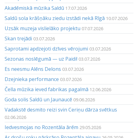
Akadēmiskā mūzika Saldū
17.07.2026
Saldū sola krāšņāku ziedu izstādi nekā Rīgā
10.07.2026
Uzsāk muzeja vislielāko projektu
07.07.2026
Skan trejādi
03.07.2026
Saprotami apdzejoti dzīves vērojumi
03.07.2026
Sezonas noslēgumā — uz Paidi!
03.07.2026
Es neesmu Alēns Delons
03.07.2026
Dzejnieka performance
03.07.2026
Čella mūzika ieved fabrikas pagalmā
12.06.2026
Goda solis Saldū un Jaunaucē
09.06.2026
Vadakstē desmito reizi svin Ceriņu dārza svētkus
02.06.2026
Iedvesmojas no Rozentāla ārēm
29.05.2026
Ar drošu roku pārkrāso Rozentāla ainavu
26.05.2026