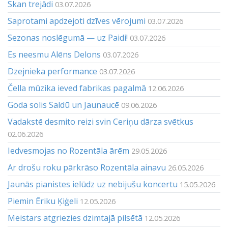
Skan trejādi
03.07.2026
Saprotami apdzejoti dzīves vērojumi
03.07.2026
Sezonas noslēgumā — uz Paidi!
03.07.2026
Es neesmu Alēns Delons
03.07.2026
Dzejnieka performance
03.07.2026
Čella mūzika ieved fabrikas pagalmā
12.06.2026
Goda solis Saldū un Jaunaucē
09.06.2026
Vadakstē desmito reizi svin Ceriņu dārza svētkus
02.06.2026
Iedvesmojas no Rozentāla ārēm
29.05.2026
Ar drošu roku pārkrāso Rozentāla ainavu
26.05.2026
Jaunās pianistes ielūdz uz nebijušu koncertu
15.05.2026
Piemin Ēriku Ķiģeli
12.05.2026
Meistars atgriezies dzimtajā pilsētā
12.05.2026