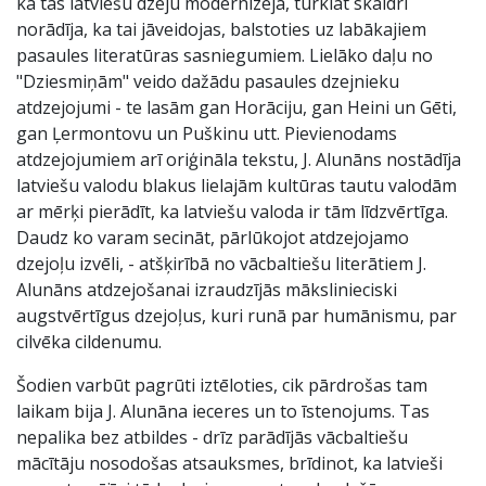
ka tas latviešu dzeju modernizēja, turklāt skaidri
norādīja, ka tai jāveidojas, balstoties uz labākajiem
pasaules literatūras sasniegumiem. Lielāko daļu no
"Dziesmiņām" veido dažādu pasaules dzejnieku
atdzejojumi - te lasām gan Horāciju, gan Heini un Gēti,
gan Ļermontovu un Puškinu utt. Pievienodams
atdzejojumiem arī oriģināla tekstu, J. Alunāns nostādīja
latviešu valodu blakus lielajām kultūras tautu valodām
ar mērķi pierādīt, ka latviešu valoda ir tām līdzvērtīga.
Daudz ko varam secināt, pārlūkojot atdzejojamo
dzejoļu izvēli, - atšķirībā no vācbaltiešu literātiem J.
Alunāns atdzejošanai izraudzījās mākslinieciski
augstvērtīgus dzejoļus, kuri runā par humānismu, par
cilvēka cildenumu.
Šodien varbūt pagrūti iztēloties, cik pārdrošas tam
laikam bija J. Alunāna ieceres un to īstenojums. Tas
nepalika bez atbildes - drīz parādījās vācbaltiešu
mācītāju nosodošas atsauksmes, brīdinot, ka latvieši