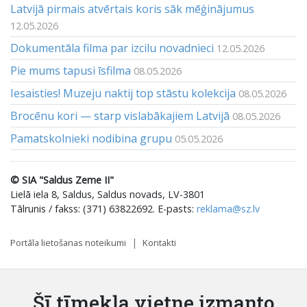
Latvijā pirmais atvērtais koris sāk mēģinājumus
12.05.2026
Dokumentāla filma par izcilu novadnieci
12.05.2026
Pie mums tapusi īsfilma
08.05.2026
Iesaisties! Muzeju naktij top stāstu kolekcija
08.05.2026
Brocēnu kori — starp vislabākajiem Latvijā
08.05.2026
Pamatskolnieki nodibina grupu
05.05.2026
© SIA "Saldus Zeme II"
Lielā iela 8, Saldus, Saldus novads, LV-3801
Tālrunis / fakss: (371) 63822692. E-pasts:
reklama@sz.lv
Portāla lietošanas noteikumi
Kontakti
Šī tīmekļa vietne izmanto