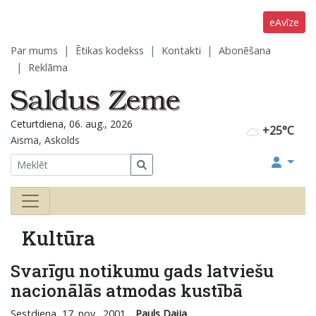
eAvīze
Par mums
Ētikas kodekss
Kontakti
Abonēšana
Reklāma
Ceturtdiena, 06. aug., 2026
+25°C
Aisma, Askolds
Kultūra
Svarīgu notikumu gads latviešu
nacionālās atmodas kustībā
Sestdiena, 17. nov., 2001
Pauls Daija