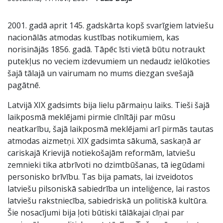
2001. gadā aprit 145. gadskārta kopš svarīgiem latviešu
nacionālās atmodas kustības notikumiem, kas
norisinājās 1856. gadā. Tāpēc īsti vietā būtu notraukt
putekļus no veciem izdevumiem un nedaudz ielūkoties
šajā tālajā un vairumam no mums diezgan svešajā
pagātnē.
Latvijā XIX gadsimts bija lielu pārmaiņu laiks. Tieši šajā
laikposmā meklējami pirmie cīnītāji par mūsu
neatkarību, šajā laikposmā meklējami arī pirmās tautas
atmodas aizmetņi. XIX gadsimta sākumā, saskaņā ar
cariskajā Krievijā notiekošajām reformām, latviešu
zemnieki tika atbrīvoti no dzimtbūšanas, tā iegūdami
personisko brīvību. Tas bija pamats, lai izveidotos
latviešu pilsoniskā sabiedrība un inteliģence, lai rastos
latviešu rakstniecība, sabiedriskā un politiskā kultūra.
Šie nosacījumi bija ļoti būtiski tālākajai cīņai par