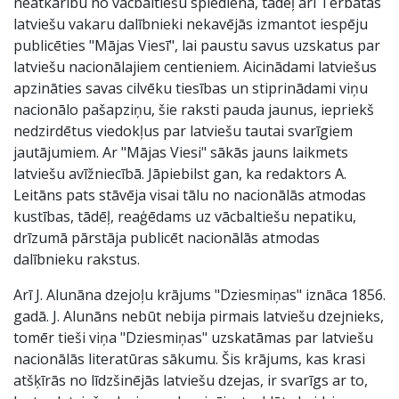
neatkarību no vācbaltiešu spiediena, tādēļ arī Tērbatas
latviešu vakaru dalībnieki nekavējās izmantot iespēju
publicēties "Mājas Viesī", lai paustu savus uzskatus par
latviešu nacionālajiem centieniem. Aicinādami latviešus
apzināties savas cilvēku tiesības un stiprinādami viņu
nacionālo pašapziņu, šie raksti pauda jaunus, iepriekš
nedzirdētus viedokļus par latviešu tautai svarīgiem
jautājumiem. Ar "Mājas Viesi" sākās jauns laikmets
latviešu avīžniecībā. Jāpiebilst gan, ka redaktors A.
Leitāns pats stāvēja visai tālu no nacionālās atmodas
kustības, tādēļ, reaģēdams uz vācbaltiešu nepatiku,
drīzumā pārstāja publicēt nacionālās atmodas
dalībnieku rakstus.
Arī J. Alunāna dzejoļu krājums "Dziesmiņas" iznāca 1856.
gadā. J. Alunāns nebūt nebija pirmais latviešu dzejnieks,
tomēr tieši viņa "Dziesmiņas" uzskatāmas par latviešu
nacionālās literatūras sākumu. Šis krājums, kas krasi
atšķīrās no līdzšinējās latviešu dzejas, ir svarīgs ar to,