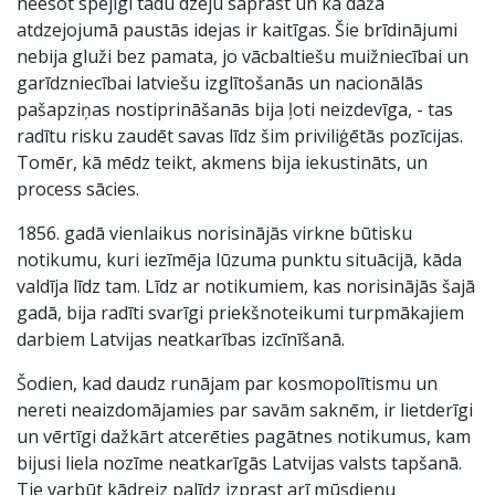
neesot spējīgi tādu dzeju saprast un ka dažā
atdzejojumā paustās idejas ir kaitīgas. Šie brīdinājumi
nebija gluži bez pamata, jo vācbaltiešu muižniecībai un
garīdzniecībai latviešu izglītošanās un nacionālās
pašapziņas nostiprināšanās bija ļoti neizdevīga, - tas
radītu risku zaudēt savas līdz šim priviliģētās pozīcijas.
Tomēr, kā mēdz teikt, akmens bija iekustināts, un
process sācies.
1856. gadā vienlaikus norisinājās virkne būtisku
notikumu, kuri iezīmēja lūzuma punktu situācijā, kāda
valdīja līdz tam. Līdz ar notikumiem, kas norisinājās šajā
gadā, bija radīti svarīgi priekšnoteikumi turpmākajiem
darbiem Latvijas neatkarības izcīnīšanā.
Šodien, kad daudz runājam par kosmopolītismu un
nereti neaizdomājamies par savām saknēm, ir lietderīgi
un vērtīgi dažkārt atcerēties pagātnes notikumus, kam
bijusi liela nozīme neatkarīgās Latvijas valsts tapšanā.
Tie varbūt kādreiz palīdz izprast arī mūsdienu