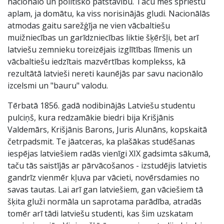
nacionālo un politisko patstāvību. Taču mēs spriestu
aplam, ja domātu, ka viss norisinājās gludi. Nacionālās
atmodas gaitu sarežģīja ne vien vācbaltiešu
muižniecības un garīdzniecības liktie šķēršļi, bet arī
latviešu zemnieku toreizējais izglītības līmenis un
vācbaltiešu iedzītais mazvērtības komplekss, kā
rezultātā latvieši nereti kaunējās par savu nacionālo
izcelsmi un "bauru" valodu.
Tērbatā 1856. gadā nodibinājās Latviešu studentu
pulciņš, kura redzamākie biedri bija Krišjānis
Valdemārs, Krišjānis Barons, Juris Alunāns, kopskaitā
četrpadsmit. Te jāatceras, ka plašākas studēšanas
iespējas latviešiem radās vienīgi XIX gadsimta sākumā,
taču tās saistījās ar pārvācošanos - izstudējis latvietis
gandrīz vienmēr kļuva par vācieti, novērsdamies no
savas tautas. Lai arī gan latviešiem, gan vāciešiem tā
šķita gluži normāla un saprotama parādība, atradās
tomēr arī tādi latviešu studenti, kas šim uzskatam