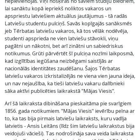
nepievienojās. Viņi nošķīrās no saviem studiju biedriem,
lai sanāktu kopā iepriekš noliktos vakaros un
apspriestu latviešiem aktuālus jautājumus - tā radās
Latviešu studentu pulciņš. Savās kopīgajās sanāksmēs
jeb Tērbatas latviešu vakaros, kā tos vēlāk nodēvēja,
studenti apsprieda ne vien latviešu stāvokli, viņu
pagātni un nākotni, bet arī zinātni un sabiedriskus
notikumus. Grūti pārvērtēt šī pulciņa nozīmi laikposmā,
kad izglītības iegūšana neizbēgami saistījās ar
nacionālās identitātes zaudēšanu. Šajos Tērbatas
latviešu vakaros izkristalizējās ne viena vien jauna ideja,
un nav nejaušība, ka tieši latviešu vakaru dalībnieki
sāka aktīvi publicēties laikrakstā "Mājas Viesis".
Arī šā laikraksta dibināšana pieskaitāma pie svarīgiem
1856. gada notikumiem. "Mājas Viesis" ievērību pelna ar
to, ka tas bija pirmais latviešu laikraksts, kuru vadīja
latvietis - Ansis Leitāns (līdz šim latviešu laikrakstus bija
veidojuši vācieši). Tas nodrošināja sava veida laikraksta