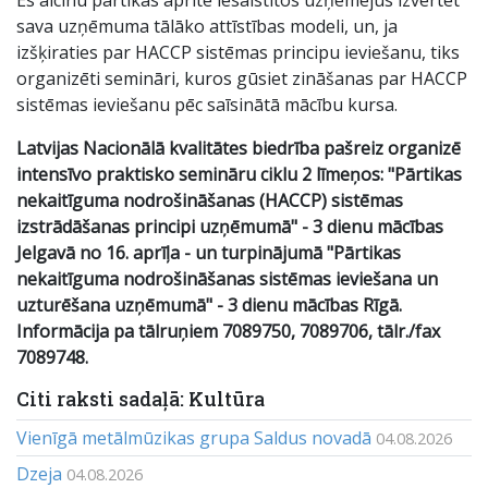
Es aicinu pārtikas apritē iesaistītos uzņēmējus izvērtēt
sava uzņēmuma tālāko attīstības modeli, un, ja
izšķiraties par HACCP sistēmas principu ieviešanu, tiks
organizēti semināri, kuros gūsiet zināšanas par HACCP
sistēmas ieviešanu pēc saīsinātā mācību kursa.
Latvijas Nacionālā kvalitātes biedrība pašreiz organizē
intensīvo praktisko semināru ciklu 2 līmeņos: "Pārtikas
nekaitīguma nodrošināšanas (HACCP) sistēmas
izstrādāšanas principi uzņēmumā" - 3 dienu mācības
Jelgavā no 16. aprīļa - un turpinājumā "Pārtikas
nekaitīguma nodrošināšanas sistēmas ieviešana un
uzturēšana uzņēmumā" - 3 dienu mācības Rīgā.
Informācija pa tālruņiem 7089750, 7089706, tālr./fax
7089748.
Citi raksti sadaļā: Kultūra
Vienīgā metālmūzikas grupa Saldus novadā
04.08.2026
Dzeja
04.08.2026