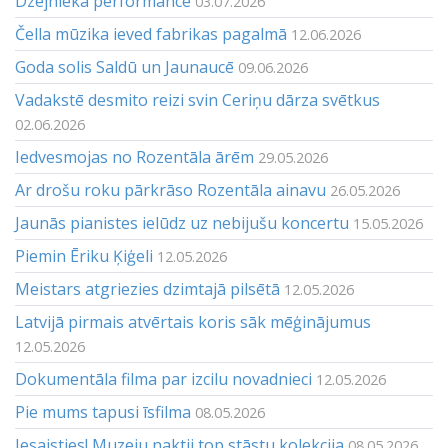
Dzejnieka performance
03.07.2026
Čella mūzika ieved fabrikas pagalmā
12.06.2026
Goda solis Saldū un Jaunaucē
09.06.2026
Vadakstē desmito reizi svin Ceriņu dārza svētkus
02.06.2026
Iedvesmojas no Rozentāla ārēm
29.05.2026
Ar drošu roku pārkrāso Rozentāla ainavu
26.05.2026
Jaunās pianistes ielūdz uz nebijušu koncertu
15.05.2026
Piemin Ēriku Ķiģeli
12.05.2026
Meistars atgriezies dzimtajā pilsētā
12.05.2026
Latvijā pirmais atvērtais koris sāk mēģinājumus
12.05.2026
Dokumentāla filma par izcilu novadnieci
12.05.2026
Pie mums tapusi īsfilma
08.05.2026
Iesaisties! Muzeju naktij top stāstu kolekcija
08.05.2026