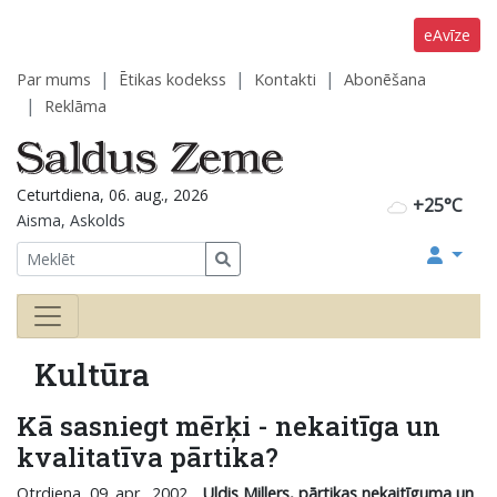
eAvīze
Par mums
Ētikas kodekss
Kontakti
Abonēšana
Reklāma
Ceturtdiena, 06. aug., 2026
+25°C
Aisma, Askolds
Kultūra
Kā sasniegt mērķi - nekaitīga un
kvalitatīva pārtika?
Otrdiena, 09. apr., 2002
Uldis Millers, pārtikas nekaitīguma un