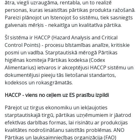
ātra, viegli uzraugāma, rentabla, un to realizē
personas, kuras iesaistītas pārtikas produkta ražošanā.
Pareizi plānojot un īstenojot šo sistēmu, tiek sasniegts
galvenais mērķis - nekaitīga un kvalitatīva pārtika.
Šī sistēma ir HACCP (Hazard Analysis and Critical
Control Points) - procesu bīstamības analīze, kritiskie
posmi un vadība. Starptautiskā mērogā Pārtikas
higiēnas komiteja Pārtikas kodeksa (Codex
Alimentarius) ietvaros ir akceptējusi HACCP sistēmu un
dokumentējusi pieeju tās lietošanai standartos,
kodeksos un rokasgrāmatās.
HACCP - viens no ceļiem uz ES prasību izpildi
Pārejot uz tirgus ekonomiku un iekļaujoties
starptautiskajā tirgū, pārtikas uzņēmumiem ir jāatrod
efektīvas darbības formas, lai risinātu ar produkcijas
kvalitātes nodrošināšanu saistītās problēmas. ANO
Pārtikas un lauksaimniecības organizācija (FAO)