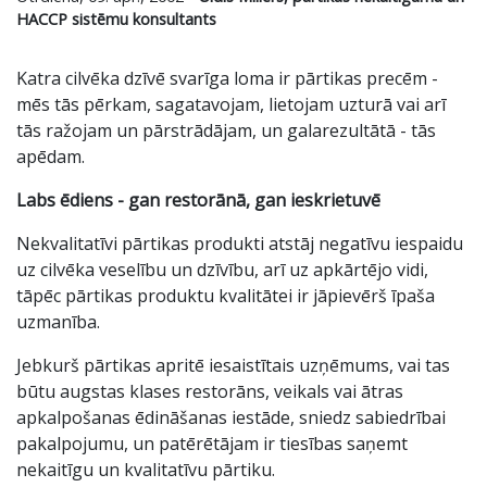
HACCP sistēmu konsultants
Katra cilvēka dzīvē svarīga loma ir pārtikas precēm -
mēs tās pērkam, sagatavojam, lietojam uzturā vai arī
tās ražojam un pārstrādājam, un galarezultātā - tās
apēdam.
Labs ēdiens - gan restorānā, gan ieskrietuvē
Nekvalitatīvi pārtikas produkti atstāj negatīvu iespaidu
uz cilvēka veselību un dzīvību, arī uz apkārtējo vidi,
tāpēc pārtikas produktu kvalitātei ir jāpievērš īpaša
uzmanība.
Jebkurš pārtikas apritē iesaistītais uzņēmums, vai tas
būtu augstas klases restorāns, veikals vai ātras
apkalpošanas ēdināšanas iestāde, sniedz sabiedrībai
pakalpojumu, un patērētājam ir tiesības saņemt
nekaitīgu un kvalitatīvu pārtiku.