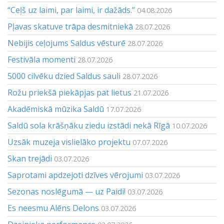
“Ceļš uz laimi, par laimi, ir dažāds.”
04.08.2026
Pļavas skatuve trāpa desmitniekā
28.07.2026
Nebijis ceļojums Saldus vēsturē
28.07.2026
Festivāla momenti
28.07.2026
5000 cilvēku dzied Saldus sauli
28.07.2026
Rožu priekšā piekāpjas pat lietus
21.07.2026
Akadēmiskā mūzika Saldū
17.07.2026
Saldū sola krāšņāku ziedu izstādi nekā Rīgā
10.07.2026
Uzsāk muzeja vislielāko projektu
07.07.2026
Skan trejādi
03.07.2026
Saprotami apdzejoti dzīves vērojumi
03.07.2026
Sezonas noslēgumā — uz Paidi!
03.07.2026
Es neesmu Alēns Delons
03.07.2026