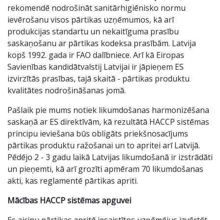
rekomendē nodrošināt sanitārhigiēnisko normu
ievērošanu visos pārtikas uzņēmumos, kā arī
produkcijas standartu un nekaitīguma prasību
saskaņošanu ar pārtikas kodeksa prasībām. Latvija
kopš 1992. gada ir FAO dalībniece. Arī kā Eiropas
Savienības kandidātvalstij Latvijai ir jāpieņem ES
izvirzītās prasības, tajā skaitā - pārtikas produktu
kvalitātes nodrošināšanas jomā.
Pašlaik pie mums notiek likumdošanas harmonizēšana
saskaņā ar ES direktīvām, kā rezultātā HACCP sistēmas
principu ieviešana būs obligāts priekšnosacījums
pārtikas produktu ražošanai un to apritei arī Latvijā.
Pēdējo 2 - 3 gadu laikā Latvijas likumdošanā ir izstrādāti
un pieņemti, kā arī grozīti apmēram 70 likumdošanas
akti, kas reglamentē pārtikas apriti.
Mācības HACCP sistēmas apguvei