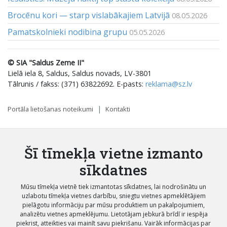
Brocēnu kori — starp vislabākajiem Latvijā
08.05.2026
Pamatskolnieki nodibina grupu
05.05.2026
© SIA "Saldus Zeme II"
Lielā iela 8, Saldus, Saldus novads, LV-3801
Tālrunis / fakss: (371) 63822692. E-pasts:
reklama@sz.lv
Portāla lietošanas noteikumi
Kontakti
Šī tīmekļa vietne izmanto
sīkdatnes
Mūsu tīmekļa vietnē tiek izmantotas sīkdatnes, lai nodrošinātu un
uzlabotu tīmekļa vietnes darbību, sniegtu vietnes apmeklētājiem
pielāgotu informāciju par mūsu produktiem un pakalpojumiem,
analizētu vietnes apmeklējumu. Lietotājam jebkurā brīdī ir iespēja
piekrist, atteikties vai mainīt savu piekrišanu. Vairāk informācijas par