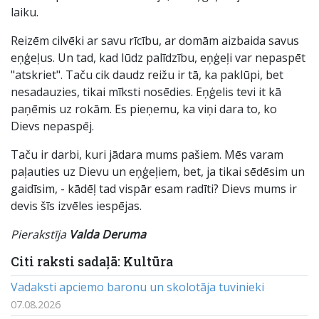
laiku.
Reizēm cilvēki ar savu rīcību, ar domām aizbaida savus
eņģeļus. Un tad, kad lūdz palīdzību, eņģeļi var nepaspēt
"atskriet". Taču cik daudz reižu ir tā, ka paklūpi, bet
nesadauzies, tikai mīksti nosēdies. Eņģelis tevi it kā
paņēmis uz rokām. Es pieņemu, ka viņi dara to, ko
Dievs nepaspēj.
Taču ir darbi, kuri jādara mums pašiem. Mēs varam
paļauties uz Dievu un eņģeļiem, bet, ja tikai sēdēsim un
gaidīsim, - kādēļ tad vispār esam radīti? Dievs mums ir
devis šīs izvēles iespējas.
Pierakstīja
Valda Deruma
Citi raksti sadaļā: Kultūra
Vadaksti apciemo baronu un skolotāja tuvinieki
07.08.2026