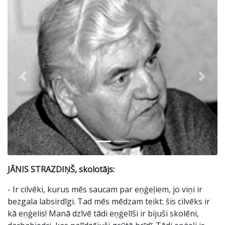
Previous
Next
JĀNIS STRAZDIŅŠ, skolotājs:
- Ir cilvēki, kurus mēs saucam par eņģeļiem, jo viņi ir
bezgala labsirdīgi. Tad mēs mēdzam teikt: šis cilvēks ir
kā eņģelis! Manā dzīvē tādi eņģelīši ir bijuši skolēni,