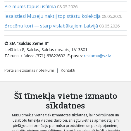
Pie mums tapusi īsfilma
08.05.2026
Iesaisties! Muzeju naktij top stāstu kolekcija
08.05.2026
Brocēnu kori — starp vislabākajiem Latvijā
08.05.2026
© SIA "Saldus Zeme II"
Lielā iela 8, Saldus, Saldus novads, LV-3801
Tālrunis / fakss: (371) 63822692. E-pasts:
reklama@sz.lv
Portāla lietošanas noteikumi
Kontakti
Šī tīmekļa vietne izmanto
sīkdatnes
Mūsu tīmekļa vietnē tiek izmantotas sīkdatnes, lai nodrošinātu un
uzlabotu tīmekļa vietnes darbību, sniegtu vietnes apmeklētājiem
pielāgotu informāciju par mūsu produktiem un pakalpojumiem,
analizētu vietnes apmeklējumu. Lietotājam jebkurā brīdī ir iespēja