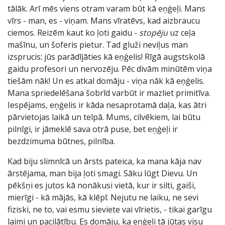
tālāk. Arī mēs viens otram varam būt kā eņģeļi. Mans
vīrs - man, es - viņam. Mans vīratēvs, kad aizbraucu
ciemos. Reizēm kaut ko ļoti gaidu -
stopēju
uz ceļa
mašīnu, un šoferis pietur. Tad gluži neviļus man
izsprucis: jūs parādījāties kā eņģelis! Rīgā augstskolā
gaidu profesori un nervozēju. Pēc divām minūtēm viņa
tiešām nāk! Un es atkal domāju - viņa nāk kā eņģelis.
Mana spriedelēšana šobrīd varbūt ir mazliet primitīva.
Iespējams, eņģelis ir kāda nesaprotamā daļa, kas ātri
pārvietojas laikā un telpā. Mums, cilvēkiem, lai būtu
pilnīgi, ir jāmeklē sava otrā puse, bet eņģeļi ir
bezdzimuma būtnes, pilnība.
Kad biju slimnīcā un ārsts pateica, ka mana kāja nav
ārstējama, man bija ļoti smagi. Sāku lūgt Dievu. Un
pēkšņi es jutos kā nonākusi vietā, kur ir silti, gaiši,
mierīgi - kā mājās, kā klēpī. Nejutu ne laiku, ne sevi
fiziski, ne to, vai esmu sieviete vai vīrietis, - tikai garīgu
laimi un pacilātību. Es domāju, ka eņģeļi tā jūtas visu