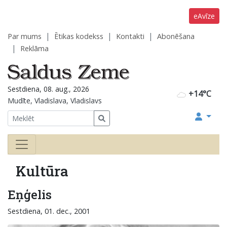
eAvīze
Par mums
Ētikas kodekss
Kontakti
Abonēšana
Reklāma
Sestdiena, 08. aug., 2026
+14°C
Mudīte, Vladislava, Vladislavs
Kultūra
Eņģelis
Sestdiena, 01. dec., 2001