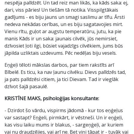
nespēja palīdzēt. Un tad reiz man likās, ka kāds saka: ej,
dari, viss pāries! Un tiešām tā notika. Visspilgtākais
gadījums - es biju jauns un smagi saslimu ar tīfu. Ārsti
nedeva nekādas cerības, un es biju sagatavojies mirt.
Vienu rītu, guļot ar augstu temperatūru, jutu, ka pie
manis Kāds ir un saka: jaunais cilvēk, jūs nemirsiet,
dzīvosiet ļoti ilgi, būsiet vajadzīgs cilvēkiem, jums būs
jāpilda uzliktais uzdevums. Pēc nedēļas biju vesels.
Eņģeļi tēloti mākslas darbos, par tiem rakstīts arī
Bībelē. Es ticu, ka nav ļaunu cilvēku. Dievs palīdzēs tad,
ja pats palīdzēsi citiem, ja tici Dievam. Tad ir vieglāk
dzīvot šajā pasaulē.
KRISTĪNE MAKS, psiholoģijas konsultante:
- Dzirdot šo vārdu, vispirms jādomā - kur tos eņģeļus
var sastapt? Eņģeli, pirmkārt, ir vēstneši. Un ir eņģeļi,
kas visu laiku mums ir blakus, - sargeņģeļi, ar kuriem
vai nu draudzējies, vai arī ne. Bet viņi tāpat ir - tuvāk vai