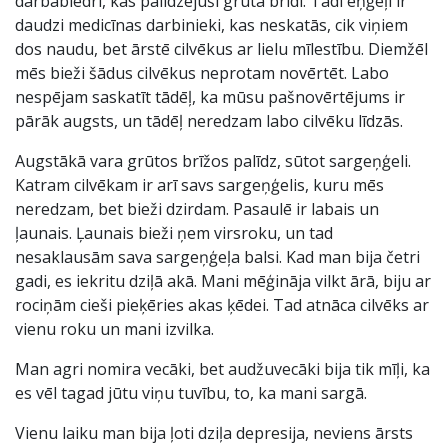
darbabiedri, kas palīdzējuši grūtā brīdī. Tādi eņģeļi ir
daudzi medicīnas darbinieki, kas neskatās, cik viņiem
dos naudu, bet ārstē cilvēkus ar lielu mīlestību. Diemžēl
mēs bieži šādus cilvēkus neprotam novērtēt. Labo
nespējam saskatīt tādēļ, ka mūsu pašnovērtējums ir
pārāk augsts, un tādēļ neredzam labo cilvēku līdzās.
Augstākā vara grūtos brīžos palīdz, sūtot sargeņģeli.
Katram cilvēkam ir arī savs sargeņģelis, kuru mēs
neredzam, bet bieži dzirdam. Pasaulē ir labais un
ļaunais. Ļaunais bieži ņem virsroku, un tad
nesaklausām sava sargeņģeļa balsi. Kad man bija četri
gadi, es iekritu dziļā akā. Mani mēģināja vilkt ārā, biju ar
rociņām cieši pieķēries akas ķēdei. Tad atnāca cilvēks ar
vienu roku un mani izvilka.
Man agri nomira vecāki, bet audžuvecāki bija tik mīļi, ka
es vēl tagad jūtu viņu tuvību, to, ka mani sargā.
Vienu laiku man bija ļoti dziļa depresija, neviens ārsts