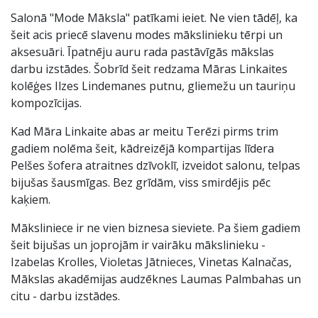
Salonā "Mode Māksla" patīkami ieiet. Ne vien tādēļ, ka
šeit acis priecē slavenu modes mākslinieku tērpi un
aksesuāri. Īpatnēju auru rada pastāvīgās mākslas
darbu izstādes. Šobrīd šeit redzama Māras Linkaites
kolēģes Ilzes Lindemanes putnu, gliemežu un tauriņu
kompozīcijas.
Kad Māra Linkaite abas ar meitu Terēzi pirms trim
gadiem nolēma šeit, kādreizējā kompartijas līdera
Pelšes šofera atraitnes dzīvoklī, izveidot salonu, telpas
bijušas šausmīgas. Bez grīdām, viss smirdējis pēc
kaķiem.
Māksliniece ir ne vien biznesa sieviete. Pa šiem gadiem
šeit bijušas un joprojām ir vairāku mākslinieku -
Izabelas Krolles, Violetas Jātnieces, Vinetas Kalnačas,
Mākslas akadēmijas audzēknes Laumas Palmbahas un
citu - darbu izstādes.