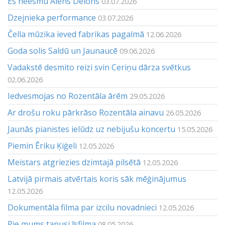
Es neesmu Alēns Delons
03.07.2026
Dzejnieka performance
03.07.2026
Čella mūzika ieved fabrikas pagalmā
12.06.2026
Goda solis Saldū un Jaunaucē
09.06.2026
Vadakstē desmito reizi svin Ceriņu dārza svētkus
02.06.2026
Iedvesmojas no Rozentāla ārēm
29.05.2026
Ar drošu roku pārkrāso Rozentāla ainavu
26.05.2026
Jaunās pianistes ielūdz uz nebijušu koncertu
15.05.2026
Piemin Ēriku Ķiģeli
12.05.2026
Meistars atgriezies dzimtajā pilsētā
12.05.2026
Latvijā pirmais atvērtais koris sāk mēģinājumus
12.05.2026
Dokumentāla filma par izcilu novadnieci
12.05.2026
Pie mums tapusi īsfilma
08.05.2026