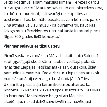
veido kostīmus labām mākslas filmām. Terēzes darbu
tur augstu vērtē." Māra no savas un citu pieredzes zina,
ka, bērnus audzinot, ļoti svarīgi neskopoties ar
uzslavām. "Tas, ko māte pasaka savam bērnam, paliek
viņa atmiņā uz visu mūžu - kā buramvārdi, kaut kas
līdzīgs mūsu Prezidentes uzrunai latviešu tautai pirms
Rīgas 800-gades lielā koncerta."
Vienmēr paļāvusies tikai uz sevi
Pirmā saskare ar mākslu Mārai Linkaitei bija Saldus 1.
septiņgadīgajā skolā Kārļa Taubes vadītajā pulciņā.
"Mācīties Liepājas lietišķās mākslas vidusskolā, šķiet,
pamudināja mamma. Kad aizbraucu iepazīties ar skolu,
man sākumā bija vienalga, kurā nodaļā mācīties.
Uzmanību piesaistīja keramiķu darbi, atceros, ka
nodomāju - kā var tik skaisti spožus uztaisīt? Tas likās
kā brīnums." Māksliniece beigusi arī Mākslas
akadēmiju, nekad dzīvē savu izvēli nav nožēlojusi.