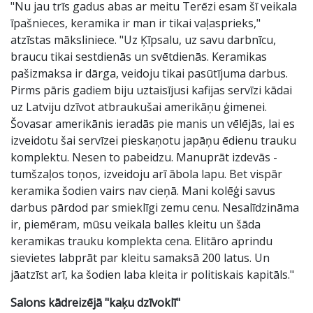
"Nu jau trīs gadus abas ar meitu Terēzi esam šī veikala
īpašnieces, keramika ir man ir tikai vaļasprieks,"
atzīstas māksliniece. "Uz Ķīpsalu, uz savu darbnīcu,
braucu tikai sestdienās un svētdienās. Keramikas
pašizmaksa ir dārga, veidoju tikai pasūtījuma darbus.
Pirms pāris gadiem biju uztaisījusi kafijas servīzi kādai
uz Latviju dzīvot atbraukušai amerikāņu ģimenei.
Šovasar amerikānis ieradās pie manis un vēlējās, lai es
izveidotu šai servīzei pieskaņotu japāņu ēdienu trauku
komplektu. Nesen to pabeidzu. Manuprāt izdevās -
tumšzaļos toņos, izveidoju arī ābola lapu. Bet vispār
keramika šodien vairs nav cieņā. Mani kolēģi savus
darbus pārdod par smieklīgi zemu cenu. Nesalīdzināma
ir, piemēram, mūsu veikala balles kleitu un šāda
keramikas trauku komplekta cena. Elitāro aprindu
sievietes labprāt par kleitu samaksā 200 latus. Un
jāatzīst arī, ka šodien laba kleita ir politiskais kapitāls."
Salons kādreizējā "kaķu dzīvoklī"