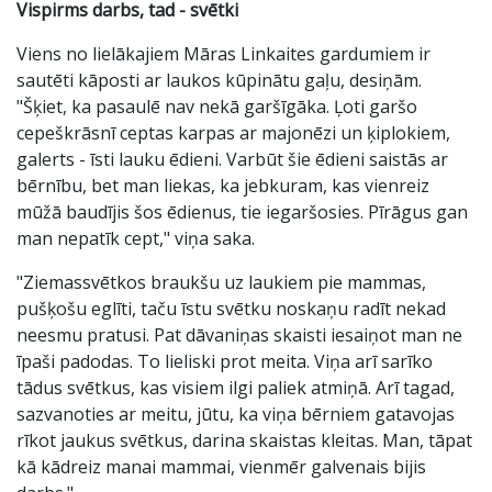
Vispirms darbs, tad - svētki
Viens no lielākajiem Māras Linkaites gardumiem ir
sautēti kāposti ar laukos kūpinātu gaļu, desiņām.
"Šķiet, ka pasaulē nav nekā garšīgāka. Ļoti garšo
cepeškrāsnī ceptas karpas ar majonēzi un ķiplokiem,
galerts - īsti lauku ēdieni. Varbūt šie ēdieni saistās ar
bērnību, bet man liekas, ka jebkuram, kas vienreiz
mūžā baudījis šos ēdienus, tie iegaršosies. Pīrāgus gan
man nepatīk cept," viņa saka.
"Ziemassvētkos braukšu uz laukiem pie mammas,
pušķošu eglīti, taču īstu svētku noskaņu radīt nekad
neesmu pratusi. Pat dāvaniņas skaisti iesaiņot man ne
īpaši padodas. To lieliski prot meita. Viņa arī sarīko
tādus svētkus, kas visiem ilgi paliek atmiņā. Arī tagad,
sazvanoties ar meitu, jūtu, ka viņa bērniem gatavojas
rīkot jaukus svētkus, darina skaistas kleitas. Man, tāpat
kā kādreiz manai mammai, vienmēr galvenais bijis