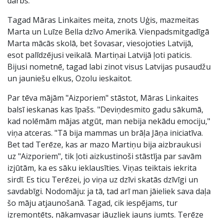
darbs."
Tagad Māras Linkaites meita, znots Uģis, mazmeitas
Marta un Luīze Bella dzīvo Amerikā. Vienpadsmitgadīgā
Marta mācās skolā, bet šovasar, viesojoties Latvijā,
esot palīdzējusi veikalā. Martiņai Latvijā ļoti paticis.
Bijusi nometnē, tagad labi zinot visus Latvijas pusaudžu
un jauniešu elkus, Ozolu ieskaitot.
Par tēva mājām "Aizporiem" stāstot, Māras Linkaites
balsī ieskanas kas īpašs. "Deviņdesmito gadu sākumā,
kad nolēmām mājas atgūt, man nebija nekādu emociju,"
viņa atceras. "Tā bija mammas un brāļa Jāņa iniciatīva.
Bet tad Terēze, kas ar mazo Martiņu bija aizbraukusi
uz "Aizporiem", tik ļoti aizkustinoši stāstīja par savām
izjūtām, ka es sāku ieklausīties. Viņas teiktais iekrita
sirdī. Es ticu Terēzei, jo viņa uz dzīvi skatās dzīvīgi un
savdabīgi. Nodomāju: ja tā, tad arī man jāieliek sava daļa
šo māju atjaunošanā. Tagad, cik iespējams, tur
izremontēts, nākamvasar jāuzliek jauns jumts. Terēze