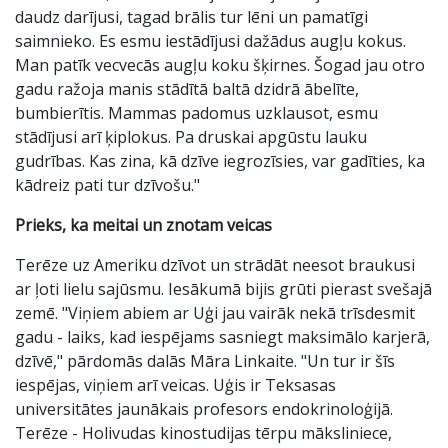
daudz darījusi, tagad brālis tur lēni un pamatīgi
saimnieko. Es esmu iestādījusi dažādus augļu kokus.
Man patīk vecvecās augļu koku šķirnes. Šogad jau otro
gadu ražoja manis stādītā baltā dzidrā ābelīte,
bumbierītis. Mammas padomus uzklausot, esmu
stādījusi arī ķiplokus. Pa druskai apgūstu lauku
gudrības. Kas zina, kā dzīve iegrozīsies, var gadīties, ka
kādreiz pati tur dzīvošu."
Prieks, ka meitai un znotam veicas
Terēze uz Ameriku dzīvot un strādāt neesot braukusi
ar ļoti lielu sajūsmu. Iesākumā bijis grūti pierast svešajā
zemē. "Viņiem abiem ar Uģi jau vairāk nekā trīsdesmit
gadu - laiks, kad iespējams sasniegt maksimālo karjerā,
dzīvē," pārdomās dalās Māra Linkaite. "Un tur ir šīs
iespējas, viņiem arī veicas. Uģis ir Teksasas
universitātes jaunākais profesors endokrinoloģijā.
Terēze - Holivudas kinostudijas tērpu māksliniece,