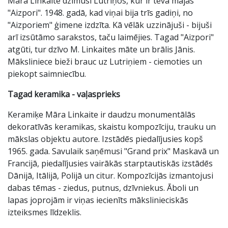
Māra Linkaite dzimusi Lutriņos, kur ir tēva mājas
"Aizpori". 1948. gadā, kad viņai bija trīs gadiņi, no
"Aizporiem" ģimene izdzīta. Kā vēlāk uzzinājuši - bijuši
arī izsūtāmo sarakstos, taču laimējies. Tagad "Aizpori"
atgūti, tur dzīvo M. Linkaites māte un brālis Jānis.
Māksliniece bieži brauc uz Lutriņiem - ciemoties un
piekopt saimniecību.
Tagad keramika - vaļasprieks
Keramiķe Māra Linkaite ir daudzu monumentālās
dekoratīvās keramikas, skaistu kompozīciju, trauku un
mākslas objektu autore. Izstādēs piedalījusies kopš
1965. gada. Savulaik saņēmusi "Grand prix" Maskavā un
Francijā, piedalījusies vairākās starptautiskās izstādēs
Dānijā, Itālijā, Polijā un citur. Kompozīcijās izmantojusi
dabas tēmas - ziedus, putnus, dzīvniekus. Āboli un
lapas joprojām ir viņas iecienīts mākslinieciskās
izteiksmes līdzeklis.