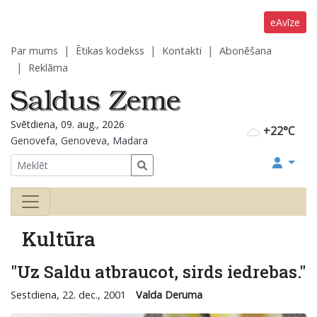
eAvīze
Par mums
Ētikas kodekss
Kontakti
Abonēšana
Reklāma
Svētdiena, 09. aug., 2026
+22°C
Genovefa, Genoveva, Madara
Kultūra
"Uz Saldu atbraucot, sirds iedrebas."
Sestdiena, 22. dec., 2001
Valda Deruma