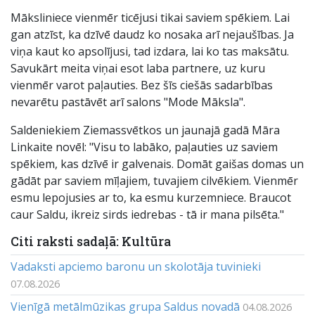
Māksliniece vienmēr ticējusi tikai saviem spēkiem. Lai
gan atzīst, ka dzīvē daudz ko nosaka arī nejaušības. Ja
viņa kaut ko apsolījusi, tad izdara, lai ko tas maksātu.
Savukārt meita viņai esot laba partnere, uz kuru
vienmēr varot paļauties. Bez šīs ciešās sadarbības
nevarētu pastāvēt arī salons "Mode Māksla".
Saldeniekiem Ziemassvētkos un jaunajā gadā Māra
Linkaite novēl: "Visu to labāko, paļauties uz saviem
spēkiem, kas dzīvē ir galvenais. Domāt gaišas domas un
gādāt par saviem mīļajiem, tuvajiem cilvēkiem. Vienmēr
esmu lepojusies ar to, ka esmu kurzemniece. Braucot
caur Saldu, ikreiz sirds iedrebas - tā ir mana pilsēta."
Citi raksti sadaļā: Kultūra
Vadaksti apciemo baronu un skolotāja tuvinieki
07.08.2026
Vienīgā metālmūzikas grupa Saldus novadā
04.08.2026