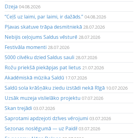
Dzeja
04.08.2026
“Ceļš uz laimi, par laimi, ir dažāds.”
04.08.2026
Pļavas skatuve trāpa desmitniekā
28.07.2026
Nebijis ceļojums Saldus vēsturē
28.07.2026
Festivāla momenti
28.07.2026
5000 cilvēku dzied Saldus sauli
28.07.2026
Rožu priekšā piekāpjas pat lietus
21.07.2026
Akadēmiskā mūzika Saldū
17.07.2026
Saldū sola krāšņāku ziedu izstādi nekā Rīgā
10.07.2026
Uzsāk muzeja vislielāko projektu
07.07.2026
Skan trejādi
03.07.2026
Saprotami apdzejoti dzīves vērojumi
03.07.2026
Sezonas noslēgumā — uz Paidi!
03.07.2026