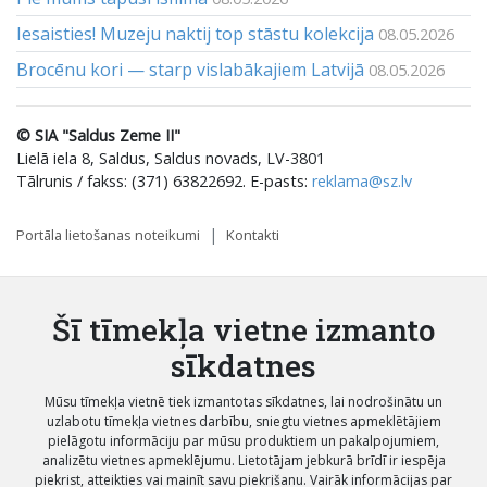
Iesaisties! Muzeju naktij top stāstu kolekcija
08.05.2026
Brocēnu kori — starp vislabākajiem Latvijā
08.05.2026
© SIA "Saldus Zeme II"
Lielā iela 8, Saldus, Saldus novads, LV-3801
Tālrunis / fakss: (371) 63822692. E-pasts:
reklama@sz.lv
Portāla lietošanas noteikumi
Kontakti
Šī tīmekļa vietne izmanto
sīkdatnes
Mūsu tīmekļa vietnē tiek izmantotas sīkdatnes, lai nodrošinātu un
uzlabotu tīmekļa vietnes darbību, sniegtu vietnes apmeklētājiem
pielāgotu informāciju par mūsu produktiem un pakalpojumiem,
analizētu vietnes apmeklējumu. Lietotājam jebkurā brīdī ir iespēja
piekrist, atteikties vai mainīt savu piekrišanu. Vairāk informācijas par