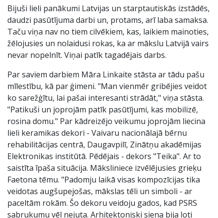
Bijuši lieli panākumi Latvijas un starptautiskās izstādēs,
daudzi pasūtījuma darbi un, protams, arī laba samaksa.
Taču viņa nav no tiem cilvēkiem, kas, laikiem mainoties,
žēlojusies un nolaidusi rokas, ka ar mākslu Latvijā vairs
nevar nopelnīt. Viņai patīk tagadējais darbs.
Par saviem darbiem Māra Linkaite stāsta ar tādu pašu
mīlestību, kā par ģimeni. "Man vienmēr gribējies veidot
ko sarežģītu, lai pašai interesanti strādāt," viņa stāsta.
"Patikuši un joprojām patīk pasūtījumi, kas mobilizē,
rosina domu." Par kādreizējo veikumu joprojām liecina
lieli keramikas dekori - Vaivaru nacionālajā bērnu
rehabilitācijas centrā, Daugavpilī, Zinātņu akadēmijas
Elektronikas institūtā. Pēdējais - dekors "Teika". Ar to
saistīta īpaša situācija. Māksliniece izvēlējusies grieķu
Faetona tēmu. "Padomju laikā visas kompozīcijas tika
veidotas augšupejošas, mākslas tēli un simboli - ar
paceltām rokām. Šo dekoru veidoju gados, kad PSRS
sabrukumu vēl nejuta. Arhitektoniski siena bija ļoti