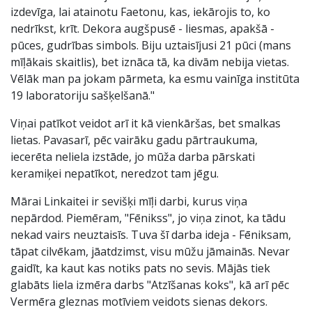
izdevīga, lai atainotu Faetonu, kas, iekārojis to, ko
nedrīkst, krīt. Dekora augšpusē - liesmas, apakšā -
pūces, gudrības simbols. Biju uztaisījusi 21 pūci (mans
mīļākais skaitlis), bet iznāca tā, ka divām nebija vietas.
Vēlāk man pa jokam pārmeta, ka esmu vainīga institūta
19 laboratoriju sašķelšanā."
Viņai patīkot veidot arī it kā vienkāršas, bet smalkas
lietas. Pavasarī, pēc vairāku gadu pārtraukuma,
iecerēta neliela izstāde, jo mūža darba pārskati
keramiķei nepatīkot, neredzot tam jēgu.
Mārai Linkaitei ir sevišķi mīļi darbi, kurus viņa
nepārdod. Piemēram, "Fēnikss", jo viņa zinot, ka tādu
nekad vairs neuztaisīs. Tuva šī darba ideja - Fēniksam,
tāpat cilvēkam, jāatdzimst, visu mūžu jāmainās. Nevar
gaidīt, ka kaut kas notiks pats no sevis. Mājās tiek
glabāts liela izmēra darbs "Atzīšanas koks", kā arī pēc
Vermēra gleznas motīviem veidots sienas dekors.