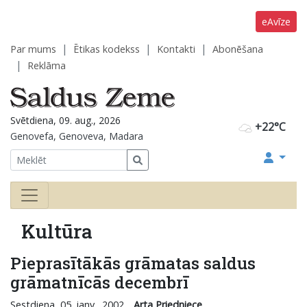
eAvīze
Par mums
Ētikas kodekss
Kontakti
Abonēšana
Reklāma
Svētdiena, 09. aug., 2026
+22°C
Genovefa, Genoveva, Madara
Kultūra
Pieprasītākās grāmatas saldus
grāmatnīcās decembrī
Sestdiena, 05. janv., 2002
Arta Priedniece