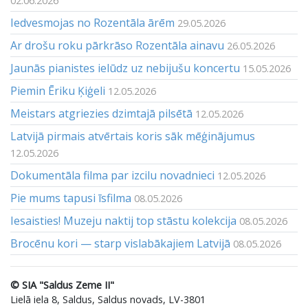
02.06.2026
Iedvesmojas no Rozentāla ārēm
29.05.2026
Ar drošu roku pārkrāso Rozentāla ainavu
26.05.2026
Jaunās pianistes ielūdz uz nebijušu koncertu
15.05.2026
Piemin Ēriku Ķiģeli
12.05.2026
Meistars atgriezies dzimtajā pilsētā
12.05.2026
Latvijā pirmais atvērtais koris sāk mēģinājumus
12.05.2026
Dokumentāla filma par izcilu novadnieci
12.05.2026
Pie mums tapusi īsfilma
08.05.2026
Iesaisties! Muzeju naktij top stāstu kolekcija
08.05.2026
Brocēnu kori — starp vislabākajiem Latvijā
08.05.2026
© SIA "Saldus Zeme II"
Lielā iela 8, Saldus, Saldus novads, LV-3801