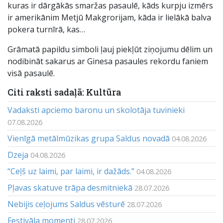
kuras ir dārgākās smaržas pasaulē, kāds kurpju izmērs
ir amerikānim Metjū Makgrorijam, kāda ir lielākā balva
pokera turnīrā, kas…
Grāmatā papildu simboli ļauj piekļūt ziņojumu dēlim un
nodibināt sakarus ar Ginesa pasaules rekordu faniem
visā pasaulē.
Citi raksti sadaļā: Kultūra
Vadaksti apciemo baronu un skolotāja tuvinieki
07.08.2026
Vienīgā metālmūzikas grupa Saldus novadā
04.08.2026
Dzeja
04.08.2026
“Ceļš uz laimi, par laimi, ir dažāds.”
04.08.2026
Pļavas skatuve trāpa desmitniekā
28.07.2026
Nebijis ceļojums Saldus vēsturē
28.07.2026
Festivāla momenti
28.07.2026