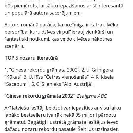
būs piemērots, lai sāktu iepazīšanos ar šī interesantā
un populārā autora sacerējumiem.
Autors romānā parāda, ka nozīmīga ir katra cilvēka
personība, kuru dzīves virpulī ierauj vienkārši un
fantastiski notikumi, kas veido cilvēces nākotnes
scenāriju.
TOP 5 nozaru literatūrā
1. "Ginesa rekordu grāmata 2002". 2. U. Grinigera
"Kūkas". 3. U. Rīzs "Četras vienošanās". 4. R. Kisela
"Sacepumi". 5. G. Silenieks "Alpi Austrijā".
"Ginesa rekordu grāmata 2002"
.
Zvaigzne ABC
.
Arī latviešu lasītāji beidzot var iepazīties ar visu laiku
labāko bestselleru (vairāk nekā 95 miljoni pārdotu
grāmatu). Bagātīgi ilustrētā grāmata lasītājus ieved
dažādu nozaru rekordu pasaulē. Šeit jūs uzzināsiet,