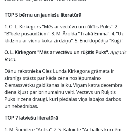
TOP 5 bērnu un jauniešu literatūrā
1. O. L. Kirkegors "Mēs ar vectēvu un rūķītis Puks". 2.
"Bībele pusaudžiem". 3. M. Ārolda "Trakā Emma". 4. "Uz
klidziņu ar vienu koka zirdziņu". 5. Enciklopēdija "Kuģi".
O. L. Kirkegors "Mēs ar vectēvu un rūķītis Puks".
Apgāds
Rasa.
Dāņu rakstnieka Oles Lunda Kirkegora grāmata ir
sirsnīgs stāsts par kāda zēna noslēpumaino
Ziemassvētku gaidīšanas laiku. Viņam katra decembra
diena kļūst par brīnumainu velti. Vectēvs un Rūķītis
Puks ir zēna draugi, kuri piedalās viņa labajos darbos
un nebēdnībās.
TOP 7 latviešu literatūrā
1. M. Šneidere "Antra". 2. S. Kalniete "Ar balles kurpēm