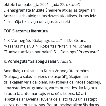
oktobrī un pabeigta 2001. gada 22. oktobrī.
Dienasgrāmatā Mudīte Šneidere atklāj lasītājiem arī
Antras Liedskalniņas tās dzīves aizkulises, kuras līdz
šim zināja tikai viņa un viņas tuvinieki.
TOP 5 ārzemju literatūrā
1. K. Vonnegūts "Galapagu salas". 2. Dž. Stouna
"Vasaras māja". 3. N. Robertsa "Rifs". 4. M. Konelijs
"Tumsa tumšāka par nakti". 5. J. Flemings "Pūces aste".
K. Vonnegūts "Galapagu salas".
Tapals.
Amerikāņu rakstnieka Kurta Vonnegūta romāns
"Galapagu salas" ir viens no asprātīgākajiem un
dziļākajiem viņa darbiem. Rakstnieka daiļrades pazinēji,
iepazīstoties ar grāmatu, varēs priecāties, ka Kilgora
Trauta talantu mantojis viņa dēls Leons, kā arī
iepazīties ar Dveina Hūvera dēla īsto tēvu un sastapt
vairākus senus paziņas. Bet arī nezinātājiem šis darbs