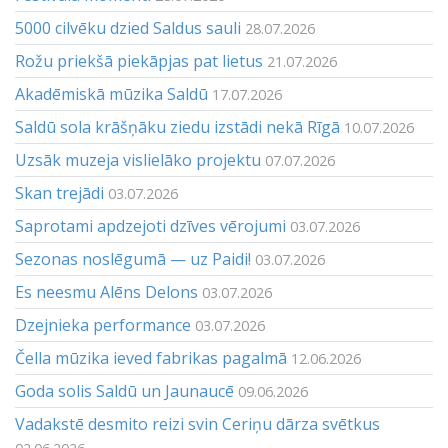
5000 cilvēku dzied Saldus sauli
28.07.2026
Rožu priekšā piekāpjas pat lietus
21.07.2026
Akadēmiskā mūzika Saldū
17.07.2026
Saldū sola krāšņāku ziedu izstādi nekā Rīgā
10.07.2026
Uzsāk muzeja vislielāko projektu
07.07.2026
Skan trejādi
03.07.2026
Saprotami apdzejoti dzīves vērojumi
03.07.2026
Sezonas noslēgumā — uz Paidi!
03.07.2026
Es neesmu Alēns Delons
03.07.2026
Dzejnieka performance
03.07.2026
Čella mūzika ieved fabrikas pagalmā
12.06.2026
Goda solis Saldū un Jaunaucē
09.06.2026
Vadakstē desmito reizi svin Ceriņu dārza svētkus