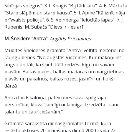
Sibīrijas sniegos". 3. I. Knaģis "Bij tādi laiki". 4. E. Mārtuža
"Starp slāpēm un starp kausu". 5. I. Apine "Kā iznīcināja
brīvvalsts policiju". 6. S. Veinberga "Ielocītās lapas". 7. J.
Rubenis, M. Subačs "Dievs ir - es arī".
M. Šneidere "Antra"
.
Apgāds
Priedaines
.
Mudītes Šneideres grāmata "Antra" veltīta meitenei no
Jaungulbenes. "No augstās Vidzemes. Kur mākoņi iet
augsti un tāli, ka šķiet: tūlīt redzēsi Rīgu no savām
pļavām. Baltas puķes, baltas madaras un margrietiņas
pļavās un pakalnos, baltas rozes, jasmīni un flokši
dārzā."
Antra Liedskalniņa, pateicoties savai spilgtajai
personībai, kļuva "laimīgi nelaimīga. Izredzēta - caur
talantu un caur ciešanām."
Grāmata sarakstīta dienasgrāmatas formā, kura
iesākta aktrises 70. dzimšanas dienā 2000. gada 22.