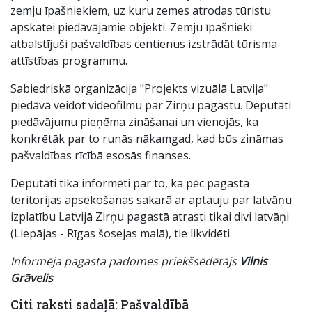
zemju īpašniekiem, uz kuru zemes atrodas tūristu
apskatei piedāvājamie objekti. Zemju īpašnieki
atbalstījuši pašvaldības centienus izstrādāt tūrisma
attīstības programmu.
Sabiedriskā organizācija "Projekts vizuālā Latvija"
piedāvā veidot videofilmu par Zirņu pagastu. Deputāti
piedāvājumu pieņēma zināšanai un vienojās, ka
konkrētāk par to runās nākamgad, kad būs zināmas
pašvaldības rīcībā esosās finanses.
Deputāti tika informēti par to, ka pēc pagasta
teritorijas apsekošanas sakarā ar aptauju par latvāņu
izplatību Latvijā Zirņu pagastā atrasti tikai divi latvāņi
(Liepājas - Rīgas šosejas malā), tie likvidēti.
Informēja pagasta padomes priekšsēdētājs
Vilnis
Grāvelis
Citi raksti sadaļā: Pašvaldībā