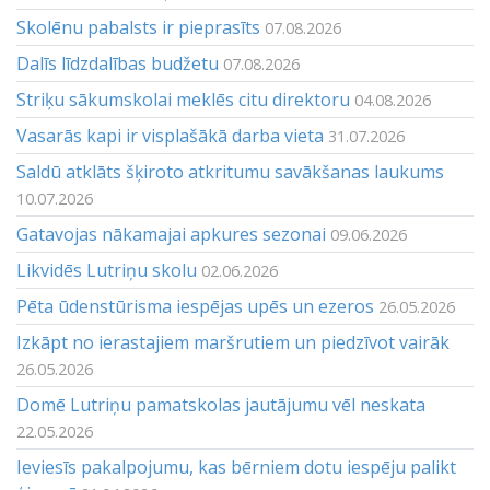
Skolēnu pabalsts ir pieprasīts
07.08.2026
Dalīs līdzdalības budžetu
07.08.2026
Striķu sākumskolai meklēs citu direktoru
04.08.2026
Vasarās kapi ir visplašākā darba vieta
31.07.2026
Saldū atklāts šķiroto atkritumu savākšanas laukums
10.07.2026
Gatavojas nākamajai apkures sezonai
09.06.2026
Likvidēs Lutriņu skolu
02.06.2026
Pēta ūdenstūrisma iespējas upēs un ezeros
26.05.2026
Izkāpt no ierastajiem maršrutiem un piedzīvot vairāk
26.05.2026
Domē Lutriņu pamatskolas jautājumu vēl neskata
22.05.2026
Ieviesīs pakalpojumu, kas bērniem dotu iespēju palikt