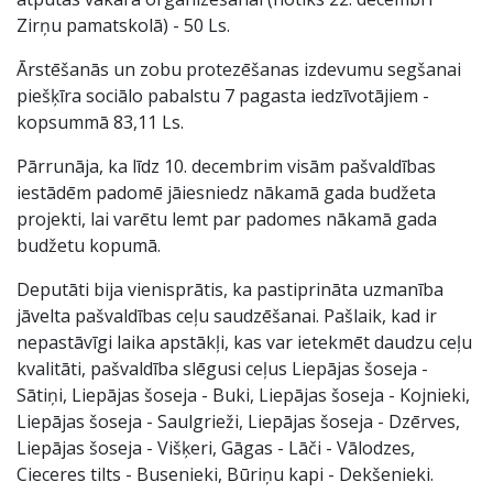
Zirņu pamatskolā) - 50 Ls.
Ārstēšanās un zobu protezēšanas izdevumu segšanai
piešķīra sociālo pabalstu 7 pagasta iedzīvotājiem -
kopsummā 83,11 Ls.
Pārrunāja, ka līdz 10. decembrim visām pašvaldības
iestādēm padomē jāiesniedz nākamā gada budžeta
projekti, lai varētu lemt par padomes nākamā gada
budžetu kopumā.
Deputāti bija vienisprātis, ka pastiprināta uzmanība
jāvelta pašvaldības ceļu saudzēšanai. Pašlaik, kad ir
nepastāvīgi laika apstākļi, kas var ietekmēt daudzu ceļu
kvalitāti, pašvaldība slēgusi ceļus Liepājas šoseja -
Sātiņi, Liepājas šoseja - Buki, Liepājas šoseja - Kojnieki,
Liepājas šoseja - Saulgrieži, Liepājas šoseja - Dzērves,
Liepājas šoseja - Višķeri, Gāgas - Lāči - Vālodzes,
Cieceres tilts - Busenieki, Būriņu kapi - Dekšenieki.