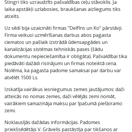
Stingri tiks uzraudzīts pašvaldības ceļu stāvoklis. Ja
laika apstākļi uzlabosies, braukšanas aizliegums tiks
atcelts.
Uz sēdi bija uzaicināti firmas "Delfīns un Ko" pārstāvji.
Firma veikusi uzmērīšanas darbus abos pagasta
ciematos un pašlaik izstrādā ūdensapgādes un
kanalizācijas sistēmas tehniskās pases (šādu
dokumentu nepieciešamība ir obligāta). Pašvaldībai tika
piedāvāti dažādi risinājumi un firmas noteiktā cena.
Nolēma, ka pagasta padome samaksai par darbu var
atvēlēt 1500 Ls.
Izskatīja vairākus iesniegumus zemes jautājumos: daži
atteicās no nomas zemes, daži vēlējās zemi nomāt,
vairākiem samazināja maksu par īpašumā piešķiramo
zemi.
Noklausījās dažādas informācijas. Padomes
priekšsēdētājs V. Grāvelis pastāstīja par tikšanos ar