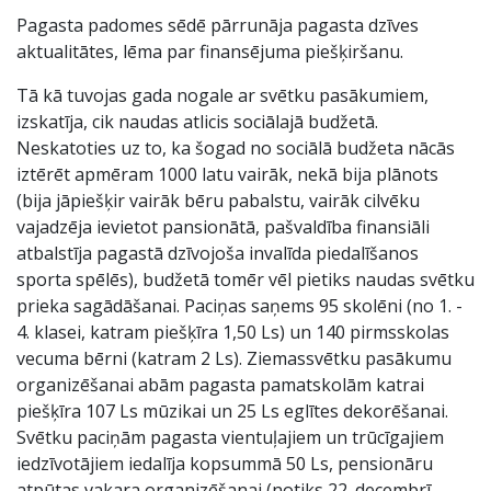
Pagasta padomes sēdē pārrunāja pagasta dzīves
aktualitātes, lēma par finansējuma piešķiršanu.
Tā kā tuvojas gada nogale ar svētku pasākumiem,
izskatīja, cik naudas atlicis sociālajā budžetā.
Neskatoties uz to, ka šogad no sociālā budžeta nācās
iztērēt apmēram 1000 latu vairāk, nekā bija plānots
(bija jāpiešķir vairāk bēru pabalstu, vairāk cilvēku
vajadzēja ievietot pansionātā, pašvaldība finansiāli
atbalstīja pagastā dzīvojoša invalīda piedalīšanos
sporta spēlēs), budžetā tomēr vēl pietiks naudas svētku
prieka sagādāšanai. Paciņas saņems 95 skolēni (no 1. -
4. klasei, katram piešķīra 1,50 Ls) un 140 pirmsskolas
vecuma bērni (katram 2 Ls). Ziemassvētku pasākumu
organizēšanai abām pagasta pamatskolām katrai
piešķīra 107 Ls mūzikai un 25 Ls eglītes dekorēšanai.
Svētku paciņām pagasta vientuļajiem un trūcīgajiem
iedzīvotājiem iedalīja kopsummā 50 Ls, pensionāru
atpūtas vakara organizēšanai (notiks 22. decembrī