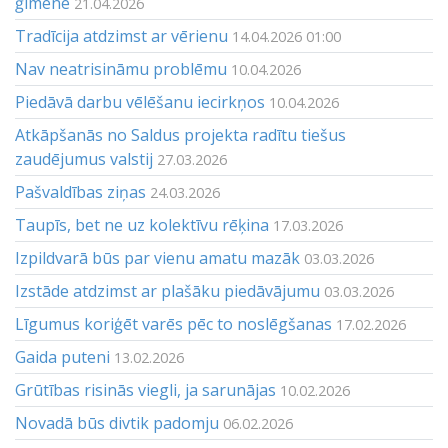
ģimenē
21.04.2026
Tradīcija atdzimst ar vērienu
14.04.2026 01:00
Nav neatrisināmu problēmu
10.04.2026
Piedāvā darbu vēlēšanu iecirkņos
10.04.2026
Atkāpšanās no Saldus projekta radītu tiešus
zaudējumus valstij
27.03.2026
Pašvaldības ziņas
24.03.2026
Taupīs, bet ne uz kolektīvu rēķina
17.03.2026
Izpildvarā būs par vienu amatu mazāk
03.03.2026
Izstāde atdzimst ar plašāku piedāvājumu
03.03.2026
Līgumus koriģēt varēs pēc to noslēgšanas
17.02.2026
Gaida puteni
13.02.2026
Grūtības risinās viegli, ja sarunājas
10.02.2026
Novadā būs divtik padomju
06.02.2026