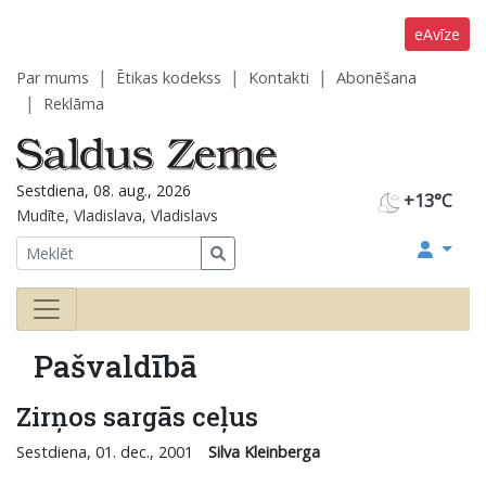
eAvīze
Par mums
Ētikas kodekss
Kontakti
Abonēšana
Reklāma
Sestdiena, 08. aug., 2026
+13°C
Mudīte, Vladislava, Vladislavs
Pašvaldībā
Zirņos sargās ceļus
Sestdiena, 01. dec., 2001
Silva Kleinberga