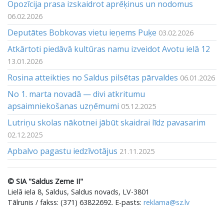
Opozīcija prasa izskaidrot aprēķinus un nodomus
06.02.2026
Deputātes Bobkovas vietu ieņems Puķe
03.02.2026
Atkārtoti piedāvā kultūras namu izveidot Avotu ielā 12
13.01.2026
Rosina atteikties no Saldus pilsētas pārvaldes
06.01.2026
No 1. marta novadā — divi atkritumu
apsaimniekošanas uzņēmumi
05.12.2025
Lutriņu skolas nākotnei jābūt skaidrai līdz pavasarim
02.12.2025
Apbalvo pagastu iedzīvotājus
21.11.2025
© SIA "Saldus Zeme II"
Lielā iela 8, Saldus, Saldus novads, LV-3801
Tālrunis / fakss: (371) 63822692. E-pasts:
reklama@sz.lv