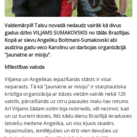
Valdemārpilī Talsu novadā nedaudz vairāk kā divus
gadus dzīvo VILJAMS SUMAKOVSKIS no tālās Brazīlijas.
Kopā ar sievu Angeliku Boitmani-Sumakovski abi
audzina gadu veco Karolinu un darbojas organizācijā
"Jaunatne ar misiju".
Mīlestības valoda
Viljama un Angelikas iepazīšanās stāsts ir visai
neparasts. Tā kā "Jaunatne ar misiju" ir starptautiska
kristīga organizācija ar bāzes vietām vairāk nekā 120
valstīs, pārcelšanās uz otru pasaules malu nav retums.
Arī Viljams šādam solim bija nobriedis, vēl nezinot, kad
un uz kurieni dosies, līdz kādu dienu Brazīlijā ieradusies
latviešu meitene Angelika, un viss kļuvis skaidrs.
Iepazinušies, iemīlējušies un drīz vien devušies uz