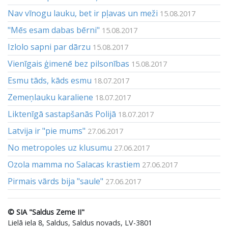
Nav vīnogu lauku, bet ir pļavas un meži
15.08.2017
"Mēs esam dabas bērni"
15.08.2017
Izlolo sapni par dārzu
15.08.2017
Vienīgais ģimenē bez pilsonības
15.08.2017
Esmu tāds, kāds esmu
18.07.2017
Zemeņlauku karaliene
18.07.2017
Liktenīgā sastapšanās Polijā
18.07.2017
Latvija ir "pie mums"
27.06.2017
No metropoles uz klusumu
27.06.2017
Ozola mamma no Salacas krastiem
27.06.2017
Pirmais vārds bija "saule"
27.06.2017
© SIA "Saldus Zeme II"
Lielā iela 8, Saldus, Saldus novads, LV-3801