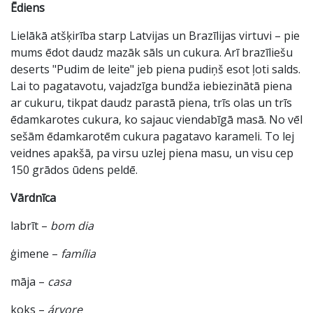
Ēdiens
Lielākā atšķirība starp Latvijas un Brazīlijas virtuvi – pie
mums ēdot daudz mazāk sāls un cukura. Arī brazīliešu
deserts "Pudim de leite" jeb piena pudiņš esot ļoti salds.
Lai to pagatavotu, vajadzīga bundža iebiezinātā piena
ar cukuru, tikpat daudz parastā piena, trīs olas un trīs
ēdamkarotes cukura, ko sajauc viendabīgā masā. No vēl
sešām ēdamkarotēm cukura pagatavo karameli. To lej
veidnes apakšā, pa virsu uzlej piena masu, un visu cep
150 grādos ūdens peldē.
Vārdnīca
labrīt –
bom dia
ģimene –
família
māja –
casa
koks –
árvore