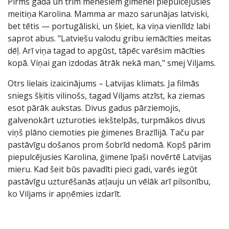
Pirms gada un trim mēnešiem ģimenei piepulcējusies
meitiņa Karolina. Mamma ar mazo sarunājas latviski,
bet tētis — portugāliski, un šķiet, ka viņa vienlīdz labi
saprot abus. "Latviešu valodu gribu iemācīties meitas
dēļ. Arī viņa tagad to apgūst, tāpēc varēsim mācīties
kopā. Viņai gan izdodas ātrāk nekā man," smej Viljams.
Otrs lielais izaicinājums – Latvijas klimats. Ja filmās
sniegs šķitis vilinošs, tagad Viljams atzīst, ka ziemas
esot pārāk aukstas. Divus gadus pārziemojis,
galvenokārt uzturoties iekštelpās, turpmākos divus
viņš plāno ciemoties pie ģimenes Brazīlijā. Taču par
pastāvīgu došanos prom šobrīd nedomā. Kopš pārim
piepulcējusies Karolina, ģimene īpaši novērtē Latvijas
mieru. Kad šeit būs pavadīti pieci gadi, varēs iegūt
pastāvīgu uzturēšanās atļauju un vēlāk arī pilsonību,
ko Viljams ir apņēmies izdarīt.