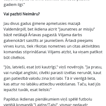
gadiem ilgi."
Vai pazīsti Neimāru?
Jau divus gadus ģimene apmetusies mazajā
Valdemārpilī, bet ikdiena aizrit "Jaunatnes ar misiju"
bāzē netālajā Ārlavas pagastā. Viljama darbs
galvenokārt saistīts ar jauniešiem. Ārlavā pieejams
virves kurss, tiek rīkotas nometnes un citas aktivitātes
komandas stiprināšanai. Viljams atzīst, ka viņam patīkot
būt cilvēkos.
"Jūs, latvieši, esat ļoti kautrīgi," viņš novērojis. "Ja prasu,
vai runājat angliski, cilvēki parasti izvēlas nerunāt, kaut
gan patiesībā valodu zina ļoti labi. Tā ir vienīgā lieta,
kas attur no labāku attiecību veidošanas. Taču, kad jūs
iepazīst tuvāk, esat lieliski."
Papildus ikdienas pienākumiem viņš spēlē futbolu
vietējā komandā "Laidze/Talsi", vismaz nedaudz