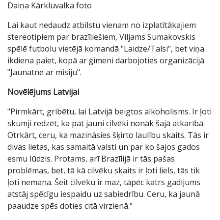
Daiņa Kārkluvalka foto
Lai kaut nedaudz atbilstu vienam no izplatītākajiem
stereotipiem par brazīliešiem, Viljams Sumakovskis
spēlē futbolu vietējā komandā "Laidze/Talsi", bet viņa
ikdiena paiet, kopā ar ģimeni darbojoties organizācijā
"Jaunatne ar misiju".
Novēlējums Latvijai
"Pirmkārt, gribētu, lai Latvijā beigtos alkoholisms. Ir ļoti
skumji redzēt, ka pat jauni cilvēki nonāk šajā atkarībā.
Otrkārt, ceru, ka mazināsies šķirto laulību skaits. Tās ir
divas lietas, kas samaitā valsti un par ko šajos gados
esmu lūdzis. Protams, arī Brazīlijā ir tās pašas
problēmas, bet, tā kā cilvēku skaits ir ļoti liels, tās tik
ļoti nemana. Šeit cilvēku ir maz, tāpēc katrs gadījums
atstāj spēcīgu iespaidu uz sabiedrību. Ceru, ka jaunā
paaudze spēs doties citā virzienā."