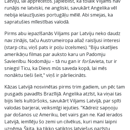
Latviju, lai apprecētos. Jāpiebilst, ka tolaik Viljams nav
runājis ne latviski, ne angliski, savukārt Angelika vēl
nebija ielauzījusies portugāļu mēlē. Abi smejas, ka
sapratušies mīlestības valodā.
Pirms abu iepazīšanās Viljams par Latviju neko daudz
nav zinājis, taču Austrumeiropa allaž raisījusi interesi
(starp citu, viņš pats ir poļu izcelsmes). "Biju skatījies
amerikāņu filmas par auksto karu un Padomju
Savienību. Nodomāju – tā nu gan ir
forša
vieta, tur ir
sniegs! Ticu, ka Dievs mūs saveda kopā, lai mēs
nonāktu tieši šeit," viņš ir pārliecināts.
Kāzas Latvijā nosvinētas pirms trim gadiem, un pēc tam
pusgads pavadīts Brazīlijā. Angelika atzīst, ka viņai tas
bijis liels kultūršoks, savukārt Viljams Latvijā, par spīti
valodas barjerai, veiksmīgi iejuties. "Kādreiz sapņoju
par došanos uz Ameriku, bet vairs gan ne. Kad ierados
Latvijā, iemīlēju šo zemi un cilvēkus, kuri mani laipni
uzņēma. Šķita, ka tikko satiktos latviešus pazīstu