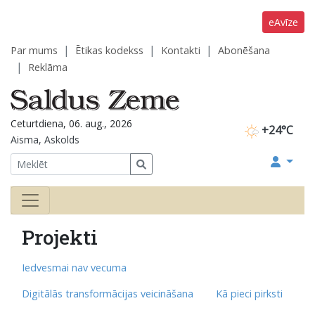
eAvīze
Par mums
Ētikas kodekss
Kontakti
Abonēšana
Reklāma
Ceturtdiena, 06. aug., 2026
+24°C
Aisma, Askolds
Projekti
Iedvesmai nav vecuma
Digitālās transformācijas veicināšana
Kā pieci pirksti