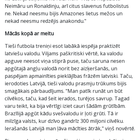
Neimāru un Ronaldinju, arī citus slavenus futbolistus
ne. Nekad neesmu bijis Amazones lietus mežos un
nekad neesmu redzējis anakondu."
Mācās kopā ar meitu
Tieši futbola treniņi esot labākā iespēja praktizēt
latviešu valodu. Viljams paškritiski vērtē, ka valodu
apguve neesot viņa stiprā puse, taču saruna nesen
apgūtajā angļu valodā norit bez aizķeršanās, un
paspējam apmainīties pieklājības frāzēm latviski. Taču,
ierodoties Latvijā, tieši valodu prasmju trūkums bijis
smagākais pārbaudījums. "Man patīk runāt un būt
cilvēkos, taču, kad šeit ierados, turējos savrup. Tagad
varu teikt, ka bija vērtīgi iziet cauri šādām grūtībām.
Brazīlijā apgūt kādu svešvalodu ir ļoti grūti. Tā ir
milzīga valsts, kur dzīvo gandrīz 300 miljoni cilvēku.
Ierašanās Latvijā man ļāva mācīties ātrāk," viņš novērtē.