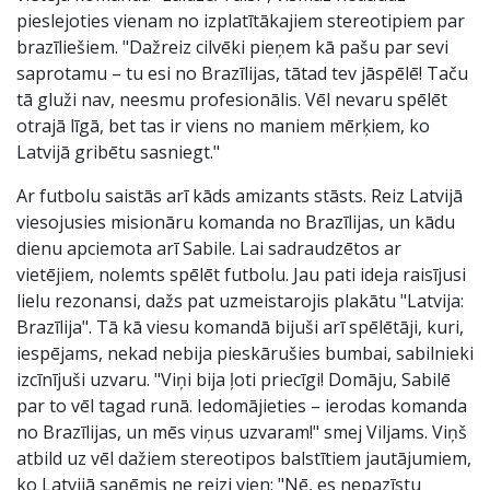
pieslejoties vienam no izplatītākajiem stereotipiem par
brazīliešiem. "Dažreiz cilvēki pieņem kā pašu par sevi
saprotamu – tu esi no Brazīlijas, tātad tev jāspēlē! Taču
tā gluži nav, neesmu profesionālis. Vēl nevaru spēlēt
otrajā līgā, bet tas ir viens no maniem mērķiem, ko
Latvijā gribētu sasniegt."
Ar futbolu saistās arī kāds amizants stāsts. Reiz Latvijā
viesojusies misionāru komanda no Brazīlijas, un kādu
dienu apciemota arī Sabile. Lai sadraudzētos ar
vietējiem, nolemts spēlēt futbolu. Jau pati ideja raisījusi
lielu rezonansi, dažs pat uzmeistarojis plakātu "Latvija:
Brazīlija". Tā kā viesu komandā bijuši arī spēlētāji, kuri,
iespējams, nekad nebija pieskārušies bumbai, sabilnieki
izcīnījuši uzvaru. "Viņi bija ļoti priecīgi! Domāju, Sabilē
par to vēl tagad runā. Iedomājieties – ierodas komanda
no Brazīlijas, un mēs viņus uzvaram!" smej Viljams. Viņš
atbild uz vēl dažiem stereotipos balstītiem jautājumiem,
ko Latvijā saņēmis ne reizi vien: "Nē, es nepazīstu