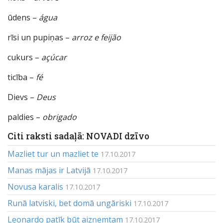
ūdens –
água
rīsi un pupiņas –
arroz e feijão
cukurs –
açúcar
ticība –
fé
Dievs –
Deus
paldies –
obrigado
Citi raksti sadaļā: NOVADI dzīvo
Mazliet tur un mazliet te
17.10.2017
Manas mājas ir Latvijā
17.10.2017
Novusa karalis
17.10.2017
Runā latviski, bet domā ungāriski
17.10.2017
Leonardo patīk būt aizņemtam
17.10.2017