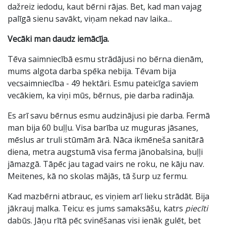
dažreiz iedodu, kaut bērni rājas. Bet, kad man vajag
palīgā sienu savākt, viņam nekad nav laika...
Vecāki man daudz iemācīja.
Tēva saimniecībā esmu strādājusi no bērna dienām,
mums algota darba spēka nebija. Tēvam bija
vecsaimniecība - 49 hektāri. Esmu pateicīga saviem
vecākiem, ka viņi mūs, bērnus, pie darba radināja.
Es arī savu bērnus esmu audzinājusi pie darba. Fermā
man bija 60 buļļu. Visa barība uz muguras jāsanes,
mēslus ar truli stūmām ārā. Nāca ikmēneša sanitārā
diena, metra augstumā visa ferma jānobalsina, buļļi
jāmazgā. Tāpēc jau tagad vairs ne roku, ne kāju nav.
Meitenes, kā no skolas mājās, tā šurp uz fermu.
Kad mazbērni atbrauc, es viņiem arī lieku strādāt. Bija
jākrauj malka. Teicu: es jums samaksāšu, katrs
piecīti
dabūs. Jāņu rītā pēc svinēšanas visi ienāk gulēt, bet