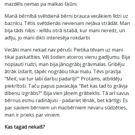
mazdēls ņemas pa malkas šķūni.
Manā bērnībā svētdienā bērni brauca vecākiem līdzi uz
baznīcu. Tētis svētdienās nevienam neļāva strādāt. Man
bija tāds niķis - ielīdu otrā istabā, kur mani neredz, un
adīju, jo mani dikti interesēja rokdarbi.
Vecāki mani nekad nav pēruši. Pietika tēvam uz mani
tikai paskatīties. Vēl šodien atceros vienu gadījumu. Bija
nopļauti rudzi, man bija jānogrābj grāvmalas. Gribēju
ātrāk izdarīt, tāpēc nogrābu tikai malu. Tēvs prasīja:
"Meit, vai tur labi darbu padarīji?" Protams, atbildēju
piekrītoši. Taču papus pavaicāja: "Bet kas tad to grāvja
dibenu izgrābs?" Bija vien jāņem grābeklis. Tā arī savus
bērnus esmu radinājusi - padariet lēnāk, bet kārtīgi. Es
par saviem bērniem un mazbērniem nevaru sūdzēties,
man ir prieks par viņiem.
Kas tagad nekaiš?