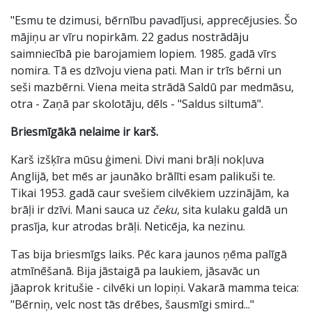
"Esmu te dzimusi, bērnību pavadījusi, apprecējusies. Šo
mājiņu ar vīru nopirkām. 22 gadus nostrādāju
saimniecībā pie barojamiem lopiem. 1985. gadā vīrs
nomira. Tā es dzīvoju viena pati. Man ir trīs bērni un
seši mazbērni. Viena meita strādā Saldū par medmāsu,
otra - Zaņā par skolotāju, dēls - "Saldus siltumā".
Briesmīgākā nelaime ir karš.
Karš izšķīra mūsu ģimeni. Divi mani brāļi nokļuva
Anglijā, bet mēs ar jaunāko brālīti esam palikuši te.
Tikai 1953. gadā caur svešiem cilvēkiem uzzinājām, ka
brāļi ir dzīvi. Mani sauca uz
čeku
, sita kulaku galdā un
prasīja, kur atrodas brāļi. Neticēja, ka nezinu.
Tas bija briesmīgs laiks. Pēc kara jaunos ņēma palīgā
atmīnēšanā. Bija jāstaigā pa laukiem, jāsavāc un
jāaprok kritušie - cilvēki un lopiņi. Vakarā mamma teica:
"Bērniņ, velc nost tās drēbes, šausmīgi smird..."