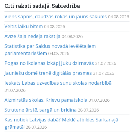
Citi raksti sadaļā: Sabiedrība
Viens sapnis, daudzas rokas un jauns sākums
04.08.2026
Veltīs laiku bitēm
04.08.2026
Avīze šajā nedēļā rakstīja
04.08.2026
Statistika par Saldus novadā ievēlētajiem
parlamentāriešiem
04.08.2026
Pogas no ikdienas izkāpj Juku dzirnavās
31.07.2026
Jauniešu domē trenē digitālās prasmes
31.07.2026
Ieskats Labas uzvedības suņu skolas nodarbībā
31.07.2026
Aizmirstās skolas. Krievu pamatskola
31.07.2026
Strutene ārstē, sargā un brīdina
28.07.2026
Kas notiek Latvijas dabā? Meklē atbildes Sarkanajā
grāmatā!
28.07.2026