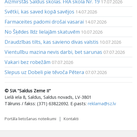
Aizmirstās Saldus skolas. FRA skola Nr. 19
17.07.2026
Svētki, kas saved kopā savējos
14.07.2026
Farmaceites padomi drošai vasarai
14.07.2026
No Šķēdes līdz lielajām skatuvēm
10.07.2026
Draudzības tilts, kas savieno divas valstis
10.07.2026
Vientulību mazina nevis darbi, bet sarunas
07.07.2026
Vakari bez robežām
07.07.2026
Slepus uz Dobeli pie tēvoča Pētera
07.07.2026
© SIA "Saldus Zeme II"
Lielā iela 8, Saldus, Saldus novads, LV-3801
Tālrunis / fakss: (371) 63822692. E-pasts:
reklama@sz.lv
Portāla lietošanas noteikumi
Kontakti