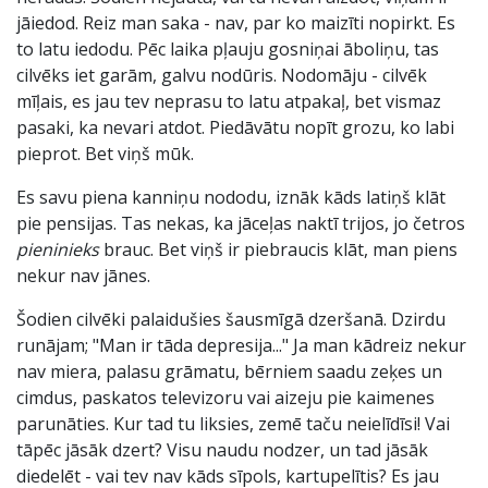
jāiedod. Reiz man saka - nav, par ko maizīti nopirkt. Es
to latu iedodu. Pēc laika pļauju gosniņai āboliņu, tas
cilvēks iet garām, galvu nodūris. Nodomāju - cilvēk
mīļais, es jau tev neprasu to latu atpakaļ, bet vismaz
pasaki, ka nevari atdot. Piedāvātu nopīt grozu, ko labi
pieprot. Bet viņš mūk.
Es savu piena kanniņu nododu, iznāk kāds latiņš klāt
pie pensijas. Tas nekas, ka jāceļas naktī trijos, jo četros
pieninieks
brauc. Bet viņš ir piebraucis klāt, man piens
nekur nav jānes.
Šodien cilvēki palaidušies šausmīgā dzeršanā. Dzirdu
runājam; "Man ir tāda depresija..." Ja man kādreiz nekur
nav miera, palasu grāmatu, bērniem saadu zeķes un
cimdus, paskatos televizoru vai aizeju pie kaimenes
parunāties. Kur tad tu liksies, zemē taču neielīdīsi! Vai
tāpēc jāsāk dzert? Visu naudu nodzer, un tad jāsāk
diedelēt - vai tev nav kāds sīpols, kartupelītis? Es jau