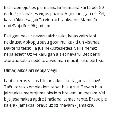
Brāļi ciemojušies pie manis. Brīnumainā kārtā pēc 50
gadu šķiršanās es viņus pazinu. Viņi mani gan nē. Žēl,
ka vecāki nesagaidīja viņu atbraukšanu. Mammīte
nodzīvoja līdz 96 gadiem.
Pati gan nekur nevaru aizbraukt, kājas vairs labi
neklausa. Apkopju savu gosniņu, kaķīti un vistiņas.
Dakteris teica: "Ja jūs nekustēsieties, vairs nemaz
nepaiesiet." Uz veikalu gan aiziet nevaru. Bet bērni
atbrauc katru nedēļu, atved man maizīti, citu pārtiku.
Ulmaņlaikos arī nebija viegli.
Labi atceros vecos Ulmaņlaikus, ko tagad visi slavē.
Taču toreiz zemniekiem tāpat bija grūti. Tēvam bija
jāizmaksā mantojums pieciem brāļiem un māsām. Vēl
bija jāsamaksā apdrošināšana, zemes rente. Brauc pie
kalēja - jāmaksā, brauc uz dzirnavām - jāmaksā.