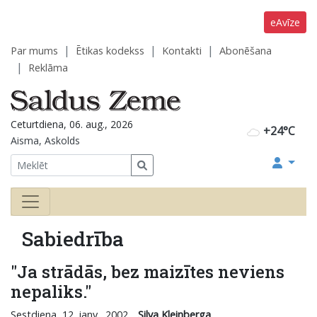
eAvīze
Par mums
Ētikas kodekss
Kontakti
Abonēšana
Reklāma
Ceturtdiena, 06. aug., 2026
+24°C
Aisma, Askolds
Sabiedrība
"Ja strādās, bez maizītes neviens
nepaliks."
Sestdiena, 12. janv., 2002
Silva Kleinberga