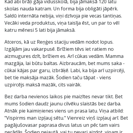
Kad abi brāļi gāja vidusskolā, bija jāmaksā 120 latu
skolas nauda katram. Un forma bija obligāti jāpērk.
Saldū internāta nebija, viņi dzīvoja pie vecas tantiņas.
Vecāki veda produktus, viņa taisīja ēst, un par to vēl
katru mēnesi 5 lati bija jāmaksā.
Atceros, kā uz Reņģes staciju vedām nodot lopus.
Izgājām jau vakarpusē. Brīžiem tēvs iet ratiem no
aizmugures dzīt, brīžiem es. Arī cūkas vedām. Mamma
mazgāja, lai būtu baltas. Aizbraucām, bet mums saka -
cūkai kājas par garu, izbrāķē. Labi, ka bija arī uzpircēji,
bet tie maksāja mazāk. Šodien taču tāpat - viens
uzpircējs maksā mazāk, cits vairāk.
Bez darba nevienos laikos pie maizītes nevar tikt. Bet
mums šodien daudz jaunu cilvēku slaistās bez darba.
Atnāk pie kaimiņienes viens un prasa latu. Viņa atbild:
"Vispirms man izpļauj sētu." Vienreiz viņš izpļauj arī. Bet
pagājušovasar paprasa divus latus un pēc tam vairs
nerādās. Šodien nejautā, vai tu nevari aizdot, viņam ir