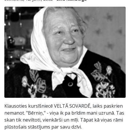
Klausoties kursīšniecē VELTĀ SOVARDĒ, laiks paskrien
nemanot. "Bērniņ," - viņa ik pa brīdim mani uzrunā. Tas
skan tik neviltoti, vienkārši un mīļi. Tāpat kā viņas rāmi
plūstošais stāstījums par savu dzīvi.