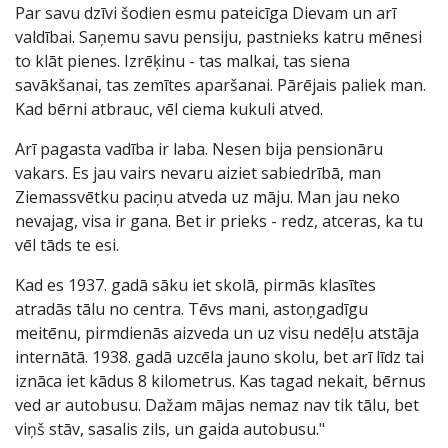
Par savu dzīvi šodien esmu pateicīga Dievam un arī
valdībai. Saņemu savu pensiju, pastnieks katru mēnesi
to klāt pienes. Izrēķinu - tas malkai, tas siena
savākšanai, tas zemītes aparšanai. Pārējais paliek man.
Kad bērni atbrauc, vēl ciema kukuli atved.
Arī pagasta vadība ir laba. Nesen bija pensionāru
vakars. Es jau vairs nevaru aiziet sabiedrībā, man
Ziemassvētku paciņu atveda uz māju. Man jau neko
nevajag, visa ir gana. Bet ir prieks - redz, atceras, ka tu
vēl tāds te esi.
Kad es 1937. gadā sāku iet skolā, pirmās klasītes
atradās tālu no centra. Tēvs mani, astoņgadīgu
meitēnu, pirmdienās aizveda un uz visu nedēļu atstāja
internātā. 1938. gadā uzcēla jauno skolu, bet arī līdz tai
iznāca iet kādus 8 kilometrus. Kas tagad nekait, bērnus
ved ar autobusu. Dažam mājas nemaz nav tik tālu, bet
viņš stāv, sasalis zils, un gaida autobusu."