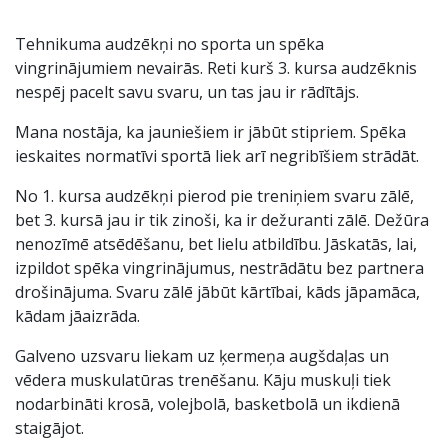
Tehnikuma audzēkņi no sporta un spēka
vingrinājumiem nevairās. Reti kurš 3. kursa audzēknis
nespēj pacelt savu svaru, un tas jau ir rādītājs.
Mana nostāja, ka jauniešiem ir jābūt stipriem. Spēka
ieskaites normatīvi sportā liek arī negribīšiem strādāt.
No 1. kursa audzēkņi pierod pie treniņiem svaru zālē,
bet 3. kursā jau ir tik zinoši, ka ir dežuranti zālē. Dežūra
nenozīmē atsēdēšanu, bet lielu atbildību. Jāskatās, lai,
izpildot spēka vingrinājumus, nestrādātu bez partnera
drošinājuma. Svaru zālē jābūt kārtībai, kāds jāpamāca,
kādam jāaizrāda.
Galveno uzsvaru liekam uz ķermeņa augšdaļas un
vēdera muskulatūras trenēšanu. Kāju muskuļi tiek
nodarbināti krosā, volejbolā, basketbolā un ikdienā
staigājot.