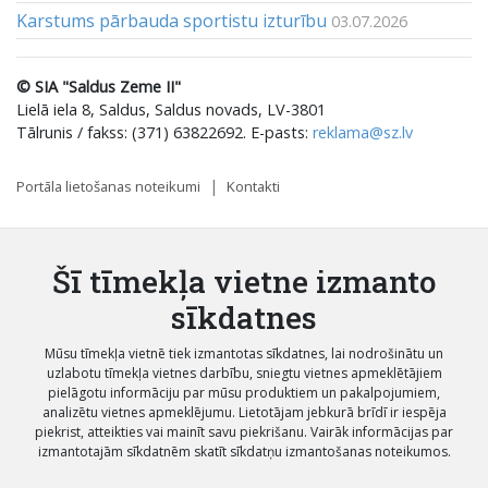
Karstums pārbauda sportistu izturību
03.07.2026
© SIA "Saldus Zeme II"
Lielā iela 8, Saldus, Saldus novads, LV-3801
Tālrunis / fakss: (371) 63822692. E-pasts:
reklama@sz.lv
Portāla lietošanas noteikumi
Kontakti
Šī tīmekļa vietne izmanto
sīkdatnes
Mūsu tīmekļa vietnē tiek izmantotas sīkdatnes, lai nodrošinātu un
uzlabotu tīmekļa vietnes darbību, sniegtu vietnes apmeklētājiem
pielāgotu informāciju par mūsu produktiem un pakalpojumiem,
analizētu vietnes apmeklējumu. Lietotājam jebkurā brīdī ir iespēja
piekrist, atteikties vai mainīt savu piekrišanu. Vairāk informācijas par
izmantotajām sīkdatnēm skatīt sīkdatņu izmantošanas noteikumos.