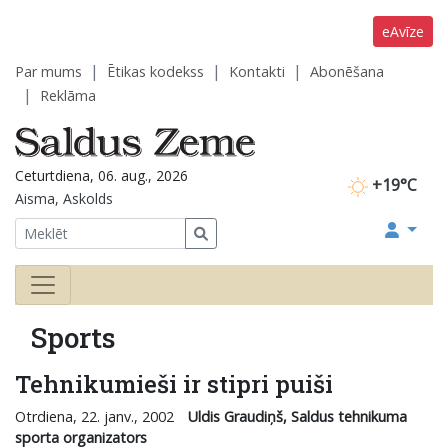
eAvīze
Par mums
Ētikas kodekss
Kontakti
Abonēšana
Reklāma
Ceturtdiena, 06. aug., 2026
+19°C
Aisma, Askolds
Sports
Tehnikumieši ir stipri puiši
Otrdiena, 22. janv., 2002
Uldis Graudiņš, Saldus tehnikuma
sporta organizators