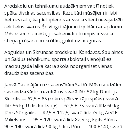
Arodskolu un tehnikumu audzēkņiem valstī notiek
spēka divcīņas sacensības. Rezultāti mūsējiem ir labi,
bet uzskatu, ka pietupienos ar svara stieni nevajadzētu
celt lielus svarus. Šo vingrinājumu izpildām ar apdomu.
Mēs esam rocinieki, jo saldenieku trumpis ir svara
stieņa grūšana no krūtīm, guļot uz muguras.
Apguldes un Skrundas arodskolu, Kandavas, Saulaines
un Saldus tehnikumu sporta skolotāji vienojušies
mācību gada laikā katrā skolā noorganizēt vienas
draudzības sacensības.
Janvārī aicinājām uz sacensībām Saldū. Mūsu audzēkņi
sasniedza šādus rezultātus: svarā līdz 52 kg Dmitrijs
Skoriks — 62,5 + 85 (roku spēks + kāju spēks); svarā
līdz 56 kg Uldis Riekstiņš — 62,5 + 75; svarā līdz 60 kg
Jānis Sūngailis — 82,5 + 112,5; svarā līdz 75 kg Arvīds
Miķelsons — 95 + 120; svarā līdz 82,5 kg Egils Blūms —
90 + 140; svarā līdz 90 kg Uldis Pūce — 100 +140; svarā