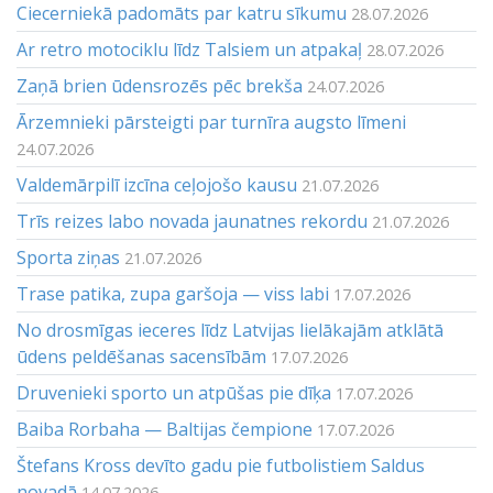
Ciecerniekā padomāts par katru sīkumu
28.07.2026
Ar retro motociklu līdz Talsiem un atpakaļ
28.07.2026
Zaņā brien ūdensrozēs pēc brekša
24.07.2026
Ārzemnieki pārsteigti par turnīra augsto līmeni
24.07.2026
Valdemārpilī izcīna ceļojošo kausu
21.07.2026
Trīs reizes labo novada jaunatnes rekordu
21.07.2026
Sporta ziņas
21.07.2026
Trase patika, zupa garšoja — viss labi
17.07.2026
No drosmīgas ieceres līdz Latvijas lielākajām atklātā
ūdens peldēšanas sacensībām
17.07.2026
Druvenieki sporto un atpūšas pie dīķa
17.07.2026
Baiba Rorbaha — Baltijas čempione
17.07.2026
Štefans Kross devīto gadu pie futbolistiem Saldus
novadā
14.07.2026