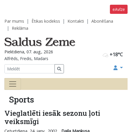
eAvīze
Par mums
Ētikas kodekss
Kontakti
Abonēšana
Reklāma
Piektdiena, 07. aug., 2026
+18°C
Alfrēds, Fredis, Madars
Sports
Vieglatlēti iesāk sezonu ļoti
veiksmīgi
Ceturtdiena, 24. janv., 2002
Daila Mankusa