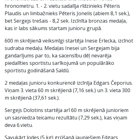
hronometru. 1. - 2. vietu sadalīja rīdzinieks Pēteris
Plaudis un limbažnieks Pēteris Jonelis (abiem 8,1 sek.),
bet Sergejs trešais - 8,2 sek. Izcīnīta bronzas medaļa,
kas ir labs sākums startam junioru grupā.
600 m skrējienā veiksmīgi startēja Inese Erlecka, izcīnot
sudraba medaļu. Medaļas Inesei un Sergejam bija
gandarījums par to, ka sacensību dēļ nevarēja
piedalīties sportistu sarīkojumā un populārāko
sportistu godināšanā Saldū.
2 medaļas junioru konkurencē izcīnīja Edgars Čeporius.
Viņam 3. vieta 60 m skrējienā (7,16 sek.) un 3. vieta 300
m skrējienā (37,61 sek.).
Sergejs Dolotins startēja arī 60 m skrējienā junioriem
un sasniedza teicamu rezultātu (7,29 sek.), kas viņam
deva 6.vietu.
Savukārt lodes (5 kg) grūšanā jauniešiem Edgars