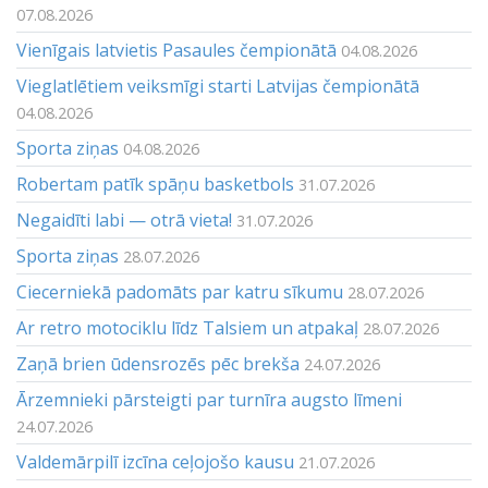
07.08.2026
Vienīgais latvietis Pasaules čempionātā
04.08.2026
Vieglatlētiem veiksmīgi starti Latvijas čempionātā
04.08.2026
Sporta ziņas
04.08.2026
Robertam patīk spāņu basketbols
31.07.2026
Negaidīti labi — otrā vieta!
31.07.2026
Sporta ziņas
28.07.2026
Ciecerniekā padomāts par katru sīkumu
28.07.2026
Ar retro motociklu līdz Talsiem un atpakaļ
28.07.2026
Zaņā brien ūdensrozēs pēc brekša
24.07.2026
Ārzemnieki pārsteigti par turnīra augsto līmeni
24.07.2026
Valdemārpilī izcīna ceļojošo kausu
21.07.2026