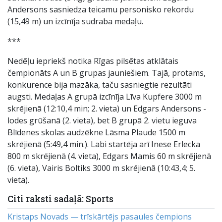
Andersons sasniedza teicamu personisko rekordu
(15,49 m) un izcīnīja sudraba medaļu.
***
Nedēļu iepriekš notika Rīgas pilsētas atklātais
čempionāts A un B grupas jauniešiem. Tajā, protams,
konkurence bija mazāka, taču sasniegtie rezultāti
augsti. Medaļas A grupā izcīnīja Līva Kupfere 3000 m
skrējienā (12:10,4 min; 2. vieta) un Edgars Andersons -
lodes grūšanā (2. vieta), bet B grupā 2. vietu ieguva
Blīdenes skolas audzēkne Lāsma Plaude 1500 m
skrējienā (5:49,4 min.). Labi startēja arī Inese Erlecka
800 m skrējienā (4. vieta), Edgars Mamis 60 m skrējienā
(6. vieta), Vairis Boltiks 3000 m skrējienā (10:43,4; 5.
vieta).
Citi raksti sadaļā: Sports
Kristaps Novads — trīskārtējs pasaules čempions