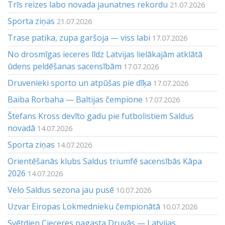
Trīs reizes labo novada jaunatnes rekordu
21.07.2026
Sporta ziņas
21.07.2026
Trase patika, zupa garšoja — viss labi
17.07.2026
No drosmīgas ieceres līdz Latvijas lielākajām atklātā
ūdens peldēšanas sacensībām
17.07.2026
Druvenieki sporto un atpūšas pie dīķa
17.07.2026
Baiba Rorbaha — Baltijas čempione
17.07.2026
Štefans Kross devīto gadu pie futbolistiem Saldus
novadā
14.07.2026
Sporta ziņas
14.07.2026
Orientēšanās klubs Saldus triumfē sacensībās Kāpa
2026
14.07.2026
Velo Saldus sezona jau pusē
10.07.2026
Uzvar Eiropas Lokmednieku čempionātā
10.07.2026
Svētdien Cieceres pagasta Druvās — Latvijas