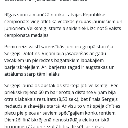
Rīgas sporta manēžā notika Latvijas Republikas
čempionāts vieglatlētikā vecākās grupas jauniešiem un
junioriem. Veiksmīgi startēja saldenieki, izcīnot 5 valsts
čempionāta medaļas.
Pirmo reizi valstī sacensībās junioru grupā startēja
Sergejs Dolotins. Viņam bija jāsacenšas ar gadu
vecākiem un pieredzes bagātākiem labākajiem
barjerskrējējiem. Arī barjeras tagad ir augstākas un
attālums starp tām lielāks.
Sergejs jaunajos apstākļos startēja ļoti veiksmīgi. Pēc
priekšskrējiena 60 m barjerotajā distancē viņam bija
otrais labākais rezultāts (8,53 sek.), bet finālā Sergejs
nedaudz aizkavējās startā. Ar visu to viņš spēja cīnīties
plecu pie pleca ar saviem spēcīgajiem konkurentiem.
Diemžēl finālskrējienā nenostrādāja elektroniskā
hronometrāža un rezultāti tika fiksēti ar rokas