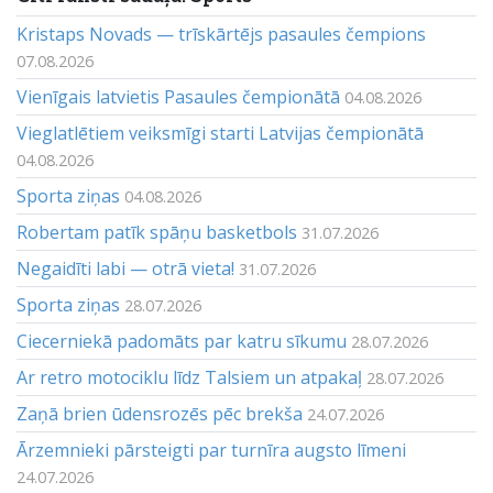
Kristaps Novads — trīskārtējs pasaules čempions
07.08.2026
Vienīgais latvietis Pasaules čempionātā
04.08.2026
Vieglatlētiem veiksmīgi starti Latvijas čempionātā
04.08.2026
Sporta ziņas
04.08.2026
Robertam patīk spāņu basketbols
31.07.2026
Negaidīti labi — otrā vieta!
31.07.2026
Sporta ziņas
28.07.2026
Ciecerniekā padomāts par katru sīkumu
28.07.2026
Ar retro motociklu līdz Talsiem un atpakaļ
28.07.2026
Zaņā brien ūdensrozēs pēc brekša
24.07.2026
Ārzemnieki pārsteigti par turnīra augsto līmeni
24.07.2026