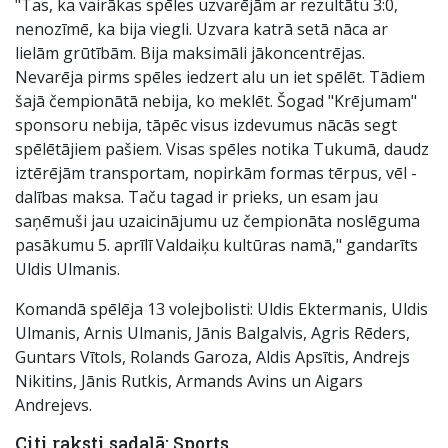
"Tas, ka vairākas spēles uzvarējām ar rezultātu 3:0,
nenozīmē, ka bija viegli. Uzvara katrā setā nāca ar
lielām grūtībām. Bija maksimāli jākoncentrējas.
Nevarēja pirms spēles iedzert alu un iet spēlēt. Tādiem
šajā čempionātā nebija, ko meklēt. Šogad "Krējumam"
sponsoru nebija, tāpēc visus izdevumus nācās segt
spēlētājiem pašiem. Visas spēles notika Tukumā, daudz
iztērējām transportam, nopirkām formas tērpus, vēl -
dalības maksa. Taču tagad ir prieks, un esam jau
saņēmuši jau uzaicinājumu uz čempionāta noslēguma
pasākumu 5. aprīlī Valdaiķu kultūras namā," gandarīts
Uldis Ulmanis.
Komandā spēlēja 13 volejbolisti: Uldis Ektermanis, Uldis
Ulmanis, Arnis Ulmanis, Jānis Balgalvis, Agris Rēders,
Guntars Vītols, Rolands Garoza, Aldis Apsītis, Andrejs
Nikitins, Jānis Rutkis, Armands Avins un Aigars
Andrejevs.
Citi raksti sadaļā: Sports