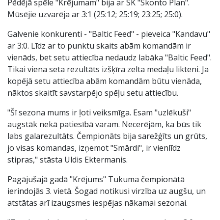
Pēdējā spēle "Krējumam" bija ar SK "Skonto Plan".
Mūsējie uzvarēja ar 3:1 (25:12; 25:19; 23:25; 25:0).
Galvenie konkurenti - "Baltic Feed" - pieveica "Kandavu"
ar 3:0. Līdz ar to punktu skaits abām komandām ir
vienāds, bet setu attiecība nedaudz labāka "Baltic Feed".
Tikai viena seta rezultāts izšķīra zelta medaļu likteni. Ja
kopējā setu attiecība abām komandām būtu vienāda,
nāktos skaitīt savstarpējo spēļu setu attiecību.
"Šī sezona mums ir ļoti veiksmīga. Esam "uzlēkuši"
augstāk nekā patiesībā varam. Necerējām, ka būs tik
labs galarezultāts. Čempionāts bija sarežģīts un grūts,
jo visas komandas, izņemot "Smārdi", ir vienlīdz
stipras," stāsta Uldis Ektermanis.
Pagājušajā gadā "Krējums" Tukuma čempionātā
ierindojās 3. vietā. Šogad notikusi virzība uz augšu, un
atstātas arī izaugsmes iespējas nākamai sezonai.