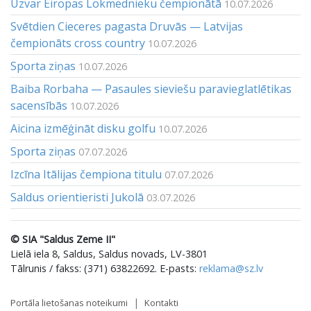
Uzvar Eiropas Lokmednieku čempionātā
10.07.2026
Svētdien Cieceres pagasta Druvās — Latvijas
čempionāts cross country
10.07.2026
Sporta ziņas
10.07.2026
Baiba Rorbaha — Pasaules sieviešu paravieglatlētikas
sacensībās
10.07.2026
Aicina izmēģināt disku golfu
10.07.2026
Sporta ziņas
07.07.2026
Izcīna Itālijas čempiona titulu
07.07.2026
Saldus orientieristi Jukolā
03.07.2026
© SIA "Saldus Zeme II"
Lielā iela 8, Saldus, Saldus novads, LV-3801
Tālrunis / fakss: (371) 63822692. E-pasts:
reklama@sz.lv
Portāla lietošanas noteikumi
Kontakti