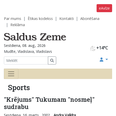
eAvīze
Par mums
Ētikas kodekss
Kontakti
Abonēšana
Reklāma
Sestdiena, 08. aug., 2026
+14°C
Mudīte, Vladislava, Vladislavs
Sports
"Krējums" Tukumam "nosmeļ"
sudrabu
Sestdiena, 16. marts., 2002
Andra Valkīra