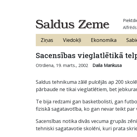
Piektdi
Alfrēds
Ziņas
Viedokļi
Ekonomika
Sabi
Sacensības vieglatlētikā tel
Otrdiena, 19. marts., 2002
Daila Mankusa
Saldus tehnikuma zālē pulcējās ap 200 skolēnu
pārbaude ne tikai vieglatlētiem, bet jebkur
Te bija redzami gan basketbolisti, gan futboli
fiziskā sagatavotība, ko gan nevar teikt par
Sacensības notika divās vecuma grupās zēniem
tehniski sagatavotie skolēni, kuri prata skriet