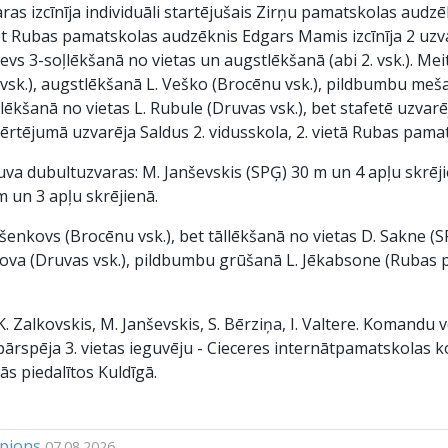
aras izcīnīja individuāli startējušais Zirņu pamatskolas audz
 Rubas pamatskolas audzēknis Edgars Mamis izcīnīja 2 uzvar
s 3-soļlēkšanā no vietas un augstlēkšanā (abi 2. vsk.). Meite
. vsk.), augstlēkšanā L. Veško (Brocēnu vsk.), pildbumbu me
ēkšanā no vietas L. Rubule (Druvas vsk.), bet stafetē uzvarēj
tējumā uzvarēja Saldus 2. vidusskola, 2. vietā Rubas pamats
i guva dubultuzvaras: M. Janševskis (SPĢ) 30 m un 4 apļu skr
m un 3 apļu skrējienā.
enkovs (Brocēnu vsk.), bet tāllēkšanā no vietas D. Sakne (
ova (Druvas vsk.), pildbumbu grūšanā L. Jēkabsone (Rubas p
 Zalkovskis, M. Janševskis, S. Bērziņa, I. Valtere. Komandu vē
pārspēja 3. vietas ieguvēju - Cieceres internātpamatskolas k
ās piedalītos Kuldīgā.
mpions
07.08.2026