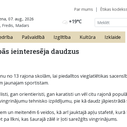
Par mums
Ētikas kodeks
ena, 07. aug., 2026
+19°C
, Fredis, Madars
edrība
Pašvaldībā
Izglītība
Kultūra
Izklaide
pās ieinteresēja daudzus
 no 13 rajona skolām, lai piedalītos vieglatlētikas sacensībā
am jaunajam sportistam.
sti, gan orientieristi, gan karatisti un vēl citu rajonā popul
 vingrinājumu tehnisko izpildījumu, pie kā daudz jāpiestrādā
 un meitenēm 6 veidos, kā arī jauktajā apļu stafetē, kurā l
 pa līkni, kas šaurajā zālē ir ļoti sarežģīts vingrinājums.