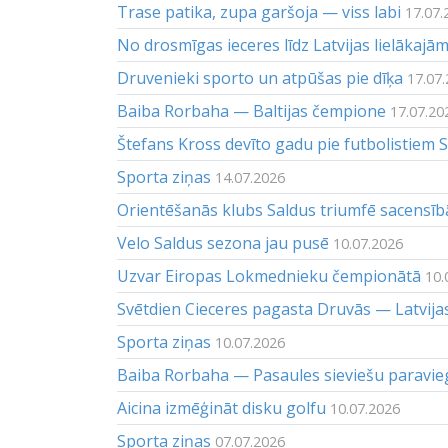
Trase patika, zupa garšoja — viss labi
17.07.
No drosmīgas ieceres līdz Latvijas lielākaj
Druvenieki sporto un atpūšas pie dīķa
17.07
Baiba Rorbaha — Baltijas čempione
17.07.20
Štefans Kross devīto gadu pie futbolistiem 
Sporta ziņas
14.07.2026
Orientēšanās klubs Saldus triumfē sacensī
Velo Saldus sezona jau pusē
10.07.2026
Uzvar Eiropas Lokmednieku čempionātā
10.
Svētdien Cieceres pagasta Druvās — Latvija
Sporta ziņas
10.07.2026
Baiba Rorbaha — Pasaules sieviešu paravieg
Aicina izmēģināt disku golfu
10.07.2026
Sporta ziņas
07.07.2026