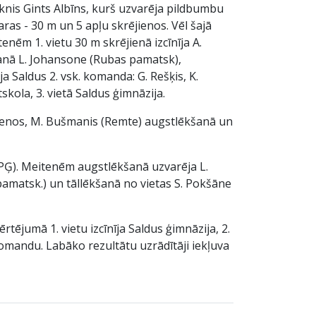
ēknis Gints Albīns, kurš uzvarēja pildbumbu
as - 30 m un 5 apļu skrējienos. Vēl šajā
nēm 1. vietu 30 m skrējienā izcīnīja A.
šanā L. Johansone (Rubas pamatsk),
a Saldus 2. vsk. komanda: G. Rešķis, K.
kola, 3. vietā Saldus ģimnāzija.
ējienos, M. Bušmanis (Remte) augstlēkšanā un
SPĢ). Meitenēm augstlēkšanā uzvarēja L.
amatsk.) un tāllēkšanā no vietas S. Pokšāne
rtējumā 1. vietu izcīnīja Saldus ģimnāzija, 2.
omandu. Labāko rezultātu uzrādītāji iekļuva