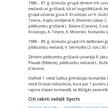
1986. - 87. g. dzimušo grupā zēniem trīs uzv
mešanā un grūšanā, kā arī augstlēkšanā, bet
grupā uzvaras guva K. Kruskops un A. Glušņev
Tetere, 4 apļu skrējienā K. Miņenko (abas 2
pildbumbu grūšanā L. Beiere (Ciecere), 3-soļl
Kruskops, A. Tetere, K. Miņenko. Komandu vēr
1988. - 89. g. dzimušo grupā trīs dalībniek
pildbumbu mešanā, V. Sērmolīte (2. vsk.) 30 
Zēniem pildbumbu grūšanā uzvarēja R. Jakuš
Plaude (Blīdene), pildbumbu mešanā L. Rožk
(Ciecere).
Stafetē 1. vietā Saldus ģimnāzijas komanda: K.
vietā Druvas vidusskola, kura par 1 punktu 
rajona izlases komandā, lai līdzīgās sacensīb
Citi raksti sadaļā: Sports
Kristaps Novads — trīskārtējs pasaules če