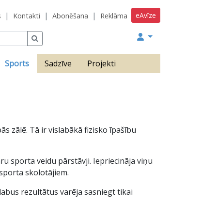
eAvīze
s
Kontakti
Abonēšana
Reklāma
Sports
Sadzīve
Projekti
s zālē. Tā ir vislabākā fizisko īpašību
āru sporta veidu pārstāvji. Iepriecināja viņu
 sporta skolotājiem.
abus rezultātus varēja sasniegt tikai