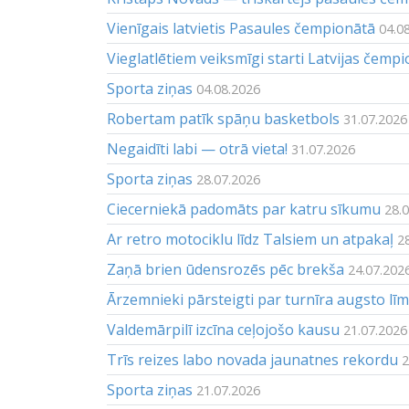
Vienīgais latvietis Pasaules čempionātā
04.0
Vieglatlētiem veiksmīgi starti Latvijas čemp
Sporta ziņas
04.08.2026
Robertam patīk spāņu basketbols
31.07.2026
Negaidīti labi — otrā vieta!
31.07.2026
Sporta ziņas
28.07.2026
Ciecerniekā padomāts par katru sīkumu
28.
Ar retro motociklu līdz Talsiem un atpakaļ
2
Zaņā brien ūdensrozēs pēc brekša
24.07.202
Ārzemnieki pārsteigti par turnīra augsto lī
Valdemārpilī izcīna ceļojošo kausu
21.07.2026
Trīs reizes labo novada jaunatnes rekordu
2
Sporta ziņas
21.07.2026