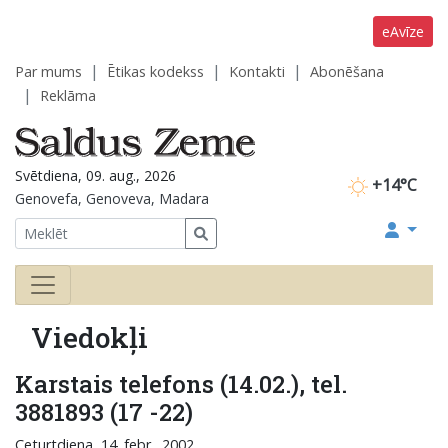
eAvīze
Par mums
Ētikas kodekss
Kontakti
Abonēšana
Reklāma
Svētdiena, 09. aug., 2026
+14°C
Genovefa, Genoveva, Madara
Viedokļi
Karstais telefons (14.02.), tel.
3881893 (17 -22)
Ceturtdiena, 14. febr., 2002