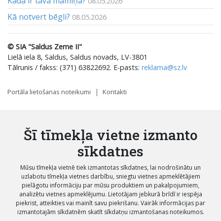
Kāda ir tava māmiņa?
08.05.2026
Kā notvert bēgli?
08.05.2026
© SIA "Saldus Zeme II"
Lielā iela 8, Saldus, Saldus novads, LV-3801
Tālrunis / fakss: (371) 63822692. E-pasts:
reklama@sz.lv
Portāla lietošanas noteikumi
Kontakti
Šī tīmekļa vietne izmanto
sīkdatnes
Mūsu tīmekļa vietnē tiek izmantotas sīkdatnes, lai nodrošinātu un
uzlabotu tīmekļa vietnes darbību, sniegtu vietnes apmeklētājiem
pielāgotu informāciju par mūsu produktiem un pakalpojumiem,
analizētu vietnes apmeklējumu. Lietotājam jebkurā brīdī ir iespēja
piekrist, atteikties vai mainīt savu piekrišanu. Vairāk informācijas par
izmantotajām sīkdatnēm skatīt sīkdatņu izmantošanas noteikumos.