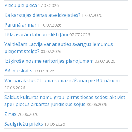
Plecu pie pleca
17.07.2026
Kā karstajās dienās atveldzējaties?
17.07.2026
Parunā ar mani!
10.07.2026
Līdz asarām labi un slikti Jāņi
07.07.2026
Vai tiešām Latvija var atļauties svarīgus lēmumus
pieņemt steigā?
03.07.2026
Izšķiroša nozīme teritorijas plānojumam
03.07.2026
Bērnu skaits
03.07.2026
Vāc parakstus ātruma samazināšanai pie Būtnāriem
30.06.2026
Saldus kultūras namu grauj pirms tiesas sēdes: aktīvisti
sper piecus ārkārtas juridiskus soļus
30.06.2026
Ziņas
26.06.2026
Saulgriežu prieks
19.06.2026