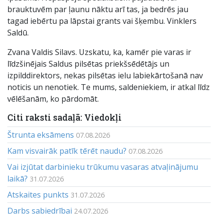
brauktuvēm par ļaunu nāktu arī tas, ja bedrēs jau
tagad iebērtu pa lāpstai grants vai šķembu. Vinklers
Saldū.
Zvana Valdis Silavs. Uzskatu, ka, kamēr pie varas ir
līdzšinējais Saldus pilsētas priekšsēdētājs un
izpilddirektors, nekas pilsētas ielu labiekārtošanā nav
noticis un nenotiek. Te mums, saldeniekiem, ir atkal līdz
vēlēšanām, ko pārdomāt.
Citi raksti sadaļā: Viedokļi
Štrunta eksāmens
07.08.2026
Kam visvairāk patīk tērēt naudu?
07.08.2026
Vai izjūtat darbinieku trūkumu vasaras atvaļinājumu
laikā?
31.07.2026
Atskaites punkts
31.07.2026
Darbs sabiedrībai
24.07.2026