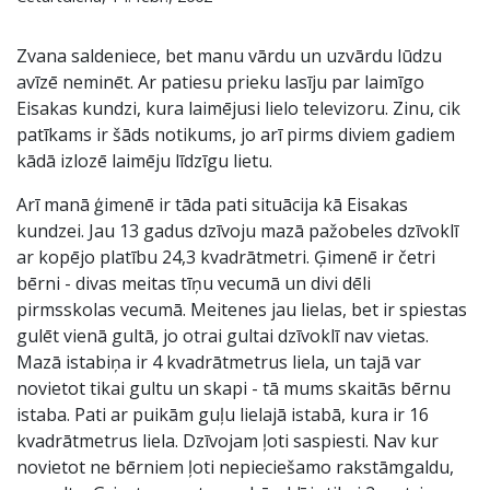
Zvana saldeniece, bet manu vārdu un uzvārdu lūdzu
avīzē neminēt. Ar patiesu prieku lasīju par laimīgo
Eisakas kundzi, kura laimējusi lielo televizoru. Zinu, cik
patīkams ir šāds notikums, jo arī pirms diviem gadiem
kādā izlozē laimēju līdzīgu lietu.
Arī manā ģimenē ir tāda pati situācija kā Eisakas
kundzei. Jau 13 gadus dzīvoju mazā pažobeles dzīvoklī
ar kopējo platību 24,3 kvadrātmetri. Ģimenē ir četri
bērni - divas meitas tīņu vecumā un divi dēli
pirmsskolas vecumā. Meitenes jau lielas, bet ir spiestas
gulēt vienā gultā, jo otrai gultai dzīvoklī nav vietas.
Mazā istabiņa ir 4 kvadrātmetrus liela, un tajā var
novietot tikai gultu un skapi - tā mums skaitās bērnu
istaba. Pati ar puikām guļu lielajā istabā, kura ir 16
kvadrātmetrus liela. Dzīvojam ļoti saspiesti. Nav kur
novietot ne bērniem ļoti nepieciešamo rakstāmgaldu,