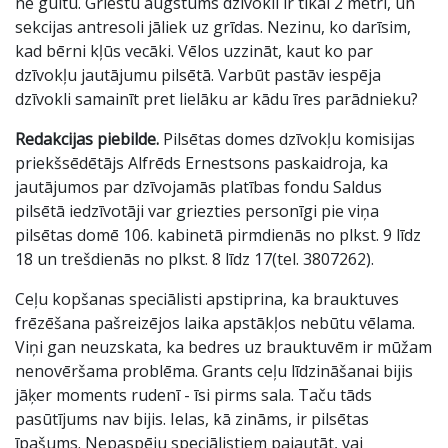
ne gultu. Griestu augstums dzīvoklī ir tikai 2 metri, un
sekcijas antresoli jāliek uz grīdas. Nezinu, ko darīsim,
kad bērni kļūs vecāki. Vēlos uzzināt, kaut ko par
dzīvokļu jautājumu pilsētā. Varbūt pastāv iespēja
dzīvokli samainīt pret lielāku ar kādu īres parādnieku?
Redakcijas piebilde.
Pilsētas domes dzīvokļu komisijas
priekšsēdētājs Alfrēds Ernestsons paskaidroja, ka
jautājumos par dzīvojamās platības fondu Saldus
pilsētā iedzīvotāji var griezties personīgi pie viņa
pilsētas domē 106. kabinetā pirmdienās no plkst. 9 līdz
18 un trešdienās no plkst. 8 līdz 17(tel. 3807262).
Ceļu kopšanas speciālisti apstiprina, ka brauktuves
frēzēšana pašreizējos laika apstākļos nebūtu vēlama.
Viņi gan neuzskata, ka bedres uz brauktuvēm ir mūžam
nenovēršama problēma. Grants ceļu līdzināšanai bijis
jāķer moments rudenī - īsi pirms sala. Taču tāds
pasūtījums nav bijis. Ielas, kā zināms, ir pilsētas
īpašums. Nepaspēju speciālistiem pajautāt, vai