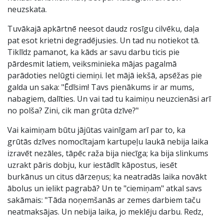
neuzskata.
Tuvākajā apkārtnē neesot daudz rosīgu cilvēku, daļa
pat esot krietni degradējusies. Un tad nu notiekot tā.
Tiklīdz pamanot, ka kāds ar savu darbu ticis pie
pārdesmit latiem, veiksminieka mājas pagalmā
parādoties nelūgti ciemiņi. Iet mājā iekšā, apsēžas pie
galda un saka: "Ēdīsim! Tavs pienākums ir ar mums,
nabagiem, dalīties. Un vai tad tu kaimiņu neuzcienāsi arī
no polša? Zini, cik man grūta dzīve?"
Vai kaimiņam būtu jājūtas vainīgam arī par to, ka
grūtās dzīves nomocītajam kartupeļu laukā nebija laika
izravēt nezāles, tāpēc raža bija niecīga; ka bija slinkums
uzrakt pāris dobju, kur iestādīt kāpostus, iesēt
burkānus un citus dārzeņus; ka neatradās laika novākt
ābolus un ielikt pagrabā? Un te "ciemiņam" atkal savs
sakāmais: "Tāda noņemšanās ar zemes darbiem taču
neatmaksājas. Un nebija laika, jo meklēju darbu. Redz,