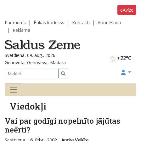
eAvīze
Par mums
Ētikas kodekss
Kontakti
Abonēšana
Reklāma
Svētdiena, 09. aug., 2026
+22°C
Genovefa, Genoveva, Madara
Viedokļi
Vai par godīgi nopelnīto jājūtas
neērti?
Sestdiena, 16. febr., 2002
Andra Valkīra