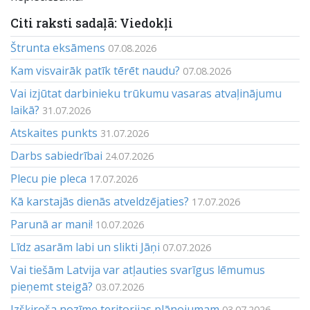
Citi raksti sadaļā: Viedokļi
Štrunta eksāmens
07.08.2026
Kam visvairāk patīk tērēt naudu?
07.08.2026
Vai izjūtat darbinieku trūkumu vasaras atvaļinājumu
laikā?
31.07.2026
Atskaites punkts
31.07.2026
Darbs sabiedrībai
24.07.2026
Plecu pie pleca
17.07.2026
Kā karstajās dienās atveldzējaties?
17.07.2026
Parunā ar mani!
10.07.2026
Līdz asarām labi un slikti Jāņi
07.07.2026
Vai tiešām Latvija var atļauties svarīgus lēmumus
pieņemt steigā?
03.07.2026
Izšķiroša nozīme teritorijas plānojumam
03.07.2026