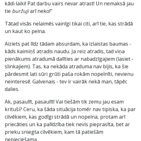
kādi laiki! Pat darbu vairs nevar atrast! Un nemaksā jau
tie
buržuji
arī neko!"
Tātad visās nelaimēs vainīgi tikai citi, arī tie, kas strādā
un kaut ko pelna.
Aiziets pat līdz tādam absurdam, ka izlaistas baumas -
kāds kaimiņš atradis naudu. Ja reiz atradis, tad viņa
pienākums atradumā dalīties ar nabadzīgajiem (lasiet -
slinkajiem). Tas, ka nekāda atraduma nav bijis, ka šie
pārdesmit lati sūri grūti paša rokām nopelnīti, nevienu
neinteresē. Galvenais - tev ir vairāk nekā man, tāpēc
dalies.
Ak, pasaulīt, pasaulīt! Vai tiešām tik zemu jau esam
krituši? Ceru, ka šāda situācija tomēr nav tipiska, ka par
cilvēkiem, kas godīgi strādā un nopelna, protam arī
priecāties un ka palīdzība tiek nevis pieprasīta, bet ar
prieku sniegta cilvēkiem, kam tā patiešām
nepieciešama.