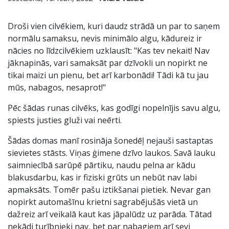
Droši vien cilvēkiem, kuri daudz strādā un par to saņem
normālu samaksu, nevis minimālo algu, kādureiz ir
nācies no līdzcilvēkiem uzklausīt: "Kas tev nekait! Nav
jāknapinās, vari samaksāt par dzīvokli un nopirkt ne
tikai maizi un pienu, bet arī karbonādi! Tādi kā tu jau
mūs, nabagos, nesaprot!"
Pēc šādas runas cilvēks, kas godīgi nopelnījis savu algu,
spiests justies gluži vai neērti.
Šādas domas manī rosināja šonedēļ nejauši sastaptas
sievietes stāsts. Viņas ģimene dzīvo laukos. Savā lauku
saimniecībā sarūpē pārtiku, naudu pelna ar kādu
blakusdarbu, kas ir fiziski grūts un nebūt nav labi
apmaksāts. Tomēr pašu iztikšanai pietiek. Nevar gan
nopirkt automašīnu krietni sagrabējušās vietā un
dažreiz arī veikalā kaut kas jāpalūdz uz parāda. Tātad
nekādi turībnieki nav, bet par nabagiem arī sevi