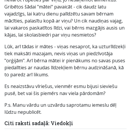
Gribētos šādai "mātei" pavaicāt - cik daudz latu
vajadzīgs, lai katru dienu palīdzētu savam bērnam
mācīties, palasītu kopā ar viņu? Un cik naudiņas vajag,
lai vakaros paskatītos līdzi, vai bērns mazgājis ausis un
kājas, lai skolasbiedri par viņu nesmietos?
Lūk, arī tādas ir mātes - viņas nesaprot, ka uzturlīdzekļi
tiek maksāti mazajam, nevis viņas un piedzīvotāja
"orģijām". Arī bērna mātei ir pienākums no savas puses
piedalīties ar naudas līdzekļiem bērnu audzināšanā, kā
to paredz arī likums.
Es neaizstāvu vīriešus, vienmēr esmu bijusi sieviešu
pusē, bet vai šis piemērs nav viela pārdomām?
P.s. Manu vārdu un uzvārdu saprotamu iemeslu dēļ
lūdzu nepublicēt.
Citi raksti sadaļā: Viedokļi