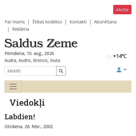
eAvīze
Par mums
Ētikas kodekss
Kontakti
Abonēšana
Reklāma
Pirmdiena, 10. aug., 2026
+14°C
Audra, Audris, Brencis, Inuta
Viedokļi
Labdien!
Otrdiena, 26. febr., 2002