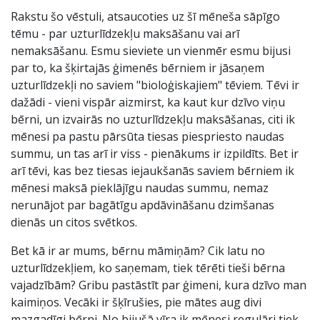
Rakstu šo vēstuli, atsaucoties uz šī mēneša sāpīgo
tēmu - par uzturlīdzekļu maksāšanu vai arī
nemaksāšanu. Esmu sieviete un vienmēr esmu bijusi
par to, ka šķirtajās ģimenēs bērniem ir jāsaņem
uzturlīdzekļi no saviem "bioloģiskajiem" tēviem. Tēvi ir
dažādi - vieni vispār aizmirst, ka kaut kur dzīvo viņu
bērni, un izvairās no uzturlīdzekļu maksāšanas, citi ik
mēnesi pa pastu pārsūta tiesas piespriesto naudas
summu, un tas arī ir viss - pienākums ir izpildīts. Bet ir
arī tēvi, kas bez tiesas iejaukšanās saviem bērniem ik
mēnesi maksā pieklājīgu naudas summu, nemaz
nerunājot par bagātīgu apdāvināšanu dzimšanas
dienās un citos svētkos.
Bet kā ir ar mums, bērnu māmiņām? Cik latu no
uzturlīdzekļiem, ko saņemam, tiek tērēti tieši bērna
vajadzībām? Gribu pastāstīt par ģimeni, kura dzīvo man
kaimiņos. Vecāki ir šķīrušies, pie mātes aug divi
mazgadīgi bērni. No bijušā vīra ik mēnesi regulāri tiek