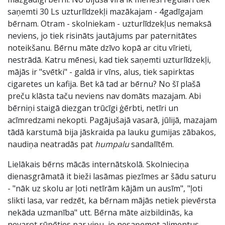
saņemti 30 Ls uzturlīdzekļi mazākajam - 4gadīgajam
bērnam. Otram - skolniekam - uzturlīdzekļus nemaksā
neviens, jo tiek risināts jautājums par paternitātes
noteikšanu. Bērnu māte dzīvo kopā ar citu vīrieti,
nestrādā. Katru mēnesi, kad tiek saņemti uzturlīdzekļi,
mājās ir "svētki" - galdā ir vīns, alus, tiek sapirktas
cigaretes un kafija. Bet kā tad ar bērnu? No šī plašā
preču klāsta taču neviens nav domāts mazajam. Abi
bērniņi staigā diezgan trūcīgi ģērbti, netīri un
acīmredzami nekopti. Pagājušajā vasarā, jūlijā, mazajam
tādā karstumā bija jāskraida pa lauku gumijas zābakos,
naudiņa neatradās pat
humpalu
sandalītēm.
Lielākais bērns mācās internātskolā. Skolnieciņa
dienasgrāmatā it bieži lasāmas piezīmes ar šādu saturu
- "nāk uz skolu ar ļoti netīrām kājām un ausīm", "ļoti
slikti lasa, var redzēt, ka bērnam mājās netiek pievērsta
nekāda uzmanība" utt. Bērna māte aizbildinās, ka
nevarot rūpēties par viņu, jo nesaņemot alimentus.