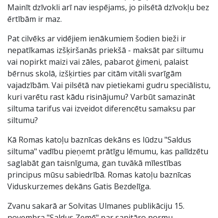
Mainīt dzīvokli arī nav iespējams, jo pilsētā dzīvokļu bez
ērtībām ir maz.
Pat cilvēks ar vidējiem ienākumiem šodien bieži ir
nepatīkamas izšķiršanās priekšā - maksāt par siltumu
vai nopirkt maizi vai zāles, pabarot ģimeni, palaist
bērnus skolā, izšķirties par citām vitāli svarīgām
vajadzībām. Vai pilsētā nav pietiekami gudru speciālistu,
kuri varētu rast kādu risinājumu? Varbūt samazināt
siltuma tarifus vai izveidot diferencētu samaksu par
siltumu?
Kā Romas katoļu baznīcas dekāns es lūdzu "Saldus
siltuma" vadību pieņemt prātīgu lēmumu, kas palīdzētu
saglabāt gan taisnīguma, gan tuvākā mīlestības
principus mūsu sabiedrībā. Romas katoļu baznīcas
Viduskurzemes dekāns Gatis Bezdelīga.
Zvanu sakarā ar Solvitas Ulmanes publikāciju 15.
novembra "Saldus Zemē" par sanitāro normu