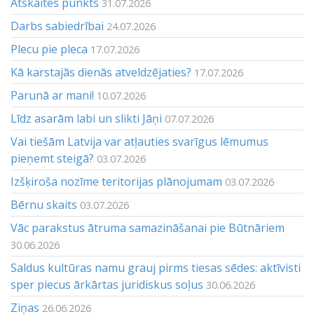
Atskaites punkts
31.07.2026
Darbs sabiedrībai
24.07.2026
Plecu pie pleca
17.07.2026
Kā karstajās dienās atveldzējaties?
17.07.2026
Parunā ar mani!
10.07.2026
Līdz asarām labi un slikti Jāņi
07.07.2026
Vai tiešām Latvija var atļauties svarīgus lēmumus
pieņemt steigā?
03.07.2026
Izšķiroša nozīme teritorijas plānojumam
03.07.2026
Bērnu skaits
03.07.2026
Vāc parakstus ātruma samazināšanai pie Būtnāriem
30.06.2026
Saldus kultūras namu grauj pirms tiesas sēdes: aktīvisti
sper piecus ārkārtas juridiskus soļus
30.06.2026
Ziņas
26.06.2026