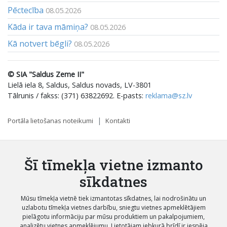
Pēctecība
08.05.2026
Kāda ir tava māmiņa?
08.05.2026
Kā notvert bēgli?
08.05.2026
© SIA "Saldus Zeme II"
Lielā iela 8, Saldus, Saldus novads, LV-3801
Tālrunis / fakss: (371) 63822692. E-pasts:
reklama@sz.lv
Portāla lietošanas noteikumi
Kontakti
Šī tīmekļa vietne izmanto
sīkdatnes
Mūsu tīmekļa vietnē tiek izmantotas sīkdatnes, lai nodrošinātu un
uzlabotu tīmekļa vietnes darbību, sniegtu vietnes apmeklētājiem
pielāgotu informāciju par mūsu produktiem un pakalpojumiem,
analizētu vietnes apmeklējumu. Lietotājam jebkurā brīdī ir iespēja