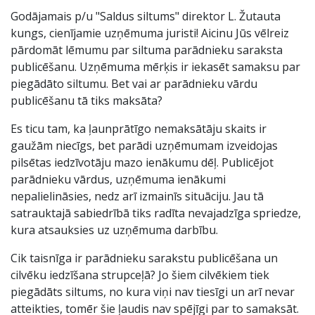
Godājamais p/u "Saldus siltums" direktor L. Žutauta
kungs, cienījamie uzņēmuma juristi! Aicinu Jūs vēlreiz
pārdomāt lēmumu par siltuma parādnieku saraksta
publicēšanu. Uzņēmuma mērķis ir iekasēt samaksu par
piegādāto siltumu. Bet vai ar parādnieku vārdu
publicēšanu tā tiks maksāta?
Es ticu tam, ka ļaunprātīgo nemaksātāju skaits ir
gaužām niecīgs, bet parādi uzņēmumam izveidojas
pilsētas iedzīvotāju mazo ienākumu dēļ. Publicējot
parādnieku vārdus, uzņēmuma ienākumi
nepalielināsies, nedz arī izmainīs situāciju. Jau tā
satrauktajā sabiedrībā tiks radīta nevajadzīga spriedze,
kura atsauksies uz uzņēmuma darbību.
Cik taisnīga ir parādnieku sarakstu publicēšana un
cilvēku iedzīšana strupceļā? Jo šiem cilvēkiem tiek
piegādāts siltums, no kura viņi nav tiesīgi un arī nevar
atteikties, tomēr šie ļaudis nav spējīgi par to samaksāt.