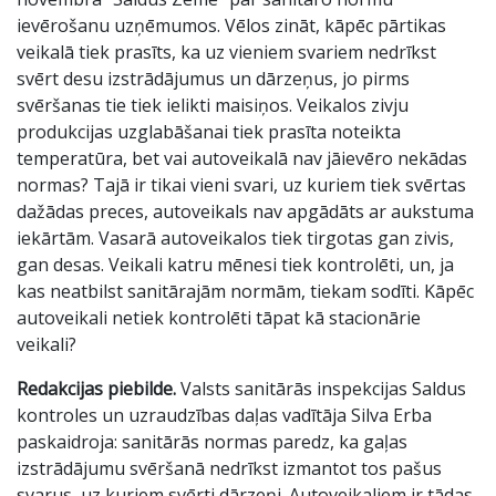
ievērošanu uzņēmumos. Vēlos zināt, kāpēc pārtikas
veikalā tiek prasīts, ka uz vieniem svariem nedrīkst
svērt desu izstrādājumus un dārzeņus, jo pirms
svēršanas tie tiek ielikti maisiņos. Veikalos zivju
produkcijas uzglabāšanai tiek prasīta noteikta
temperatūra, bet vai autoveikalā nav jāievēro nekādas
normas? Tajā ir tikai vieni svari, uz kuriem tiek svērtas
dažādas preces, autoveikals nav apgādāts ar aukstuma
iekārtām. Vasarā autoveikalos tiek tirgotas gan zivis,
gan desas. Veikali katru mēnesi tiek kontrolēti, un, ja
kas neatbilst sanitārajām normām, tiekam sodīti. Kāpēc
autoveikali netiek kontrolēti tāpat kā stacionārie
veikali?
Redakcijas piebilde.
Valsts sanitārās inspekcijas Saldus
kontroles un uzraudzības daļas vadītāja Silva Erba
paskaidroja: sanitārās normas paredz, ka gaļas
izstrādājumu svēršanā nedrīkst izmantot tos pašus
svarus, uz kuriem svērti dārzeņi. Autoveikaliem ir tādas