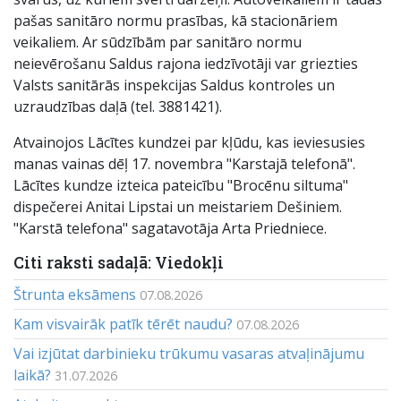
pašas sanitāro normu prasības, kā stacionāriem
veikaliem. Ar sūdzībām par sanitāro normu
neievērošanu Saldus rajona iedzīvotāji var griezties
Valsts sanitārās inspekcijas Saldus kontroles un
uzraudzības daļā (tel. 3881421).
Atvainojos Lācītes kundzei par kļūdu, kas ieviesusies
manas vainas dēļ 17. novembra "Karstajā telefonā".
Lācītes kundze izteica pateicību "Brocēnu siltuma"
dispečerei Anitai Lipstai un meistariem Dešiniem.
"Karstā telefona" sagatavotāja Arta Priedniece.
Citi raksti sadaļā: Viedokļi
Štrunta eksāmens
07.08.2026
Kam visvairāk patīk tērēt naudu?
07.08.2026
Vai izjūtat darbinieku trūkumu vasaras atvaļinājumu
laikā?
31.07.2026