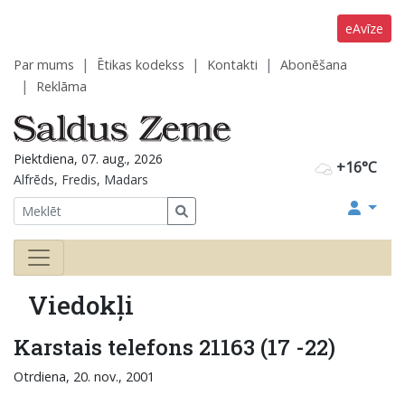
eAvīze
Par mums
Ētikas kodekss
Kontakti
Abonēšana
Reklāma
Piektdiena, 07. aug., 2026
+16°C
Alfrēds, Fredis, Madars
Viedokļi
Karstais telefons 21163 (17 -22)
Otrdiena, 20. nov., 2001