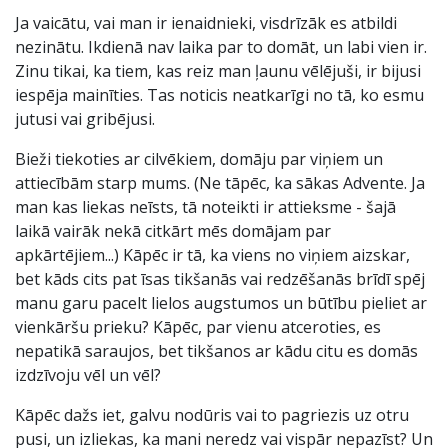
Ja vaicātu, vai man ir ienaidnieki, visdrīzāk es atbildi
nezinātu. Ikdienā nav laika par to domāt, un labi vien ir.
Zinu tikai, ka tiem, kas reiz man ļaunu vēlējuši, ir bijusi
iespēja mainīties. Tas noticis neatkarīgi no tā, ko esmu
jutusi vai gribējusi.
Bieži tiekoties ar cilvēkiem, domāju par viņiem un
attiecībām starp mums. (Ne tāpēc, ka sākas Advente. Ja
man kas liekas neīsts, tā noteikti ir attieksme - šajā
laikā vairāk nekā citkārt mēs domājam par
apkārtējiem...) Kāpēc ir tā, ka viens no viņiem aizskar,
bet kāds cits pat īsas tikšanās vai redzēšanās brīdī spēj
manu garu pacelt lielos augstumos un būtību pieliet ar
vienkāršu prieku? Kāpēc, par vienu atceroties, es
nepatikā saraujos, bet tikšanos ar kādu citu es domās
izdzīvoju vēl un vēl?
Kāpēc dažs iet, galvu nodūris vai to pagriezis uz otru
pusi, un izliekas, ka mani neredz vai vispār nepazīst? Un