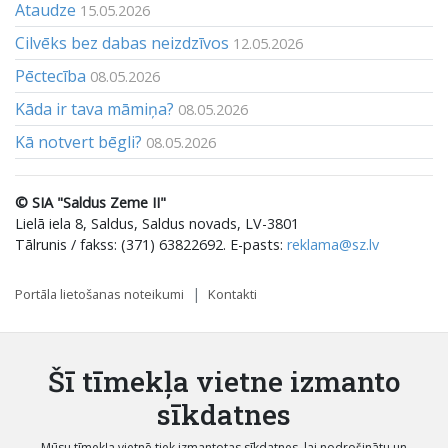
Ataudze
15.05.2026
Cilvēks bez dabas neizdzīvos
12.05.2026
Pēctecība
08.05.2026
Kāda ir tava māmiņa?
08.05.2026
Kā notvert bēgli?
08.05.2026
© SIA "Saldus Zeme II"
Lielā iela 8, Saldus, Saldus novads, LV-3801
Tālrunis / fakss: (371) 63822692. E-pasts:
reklama@sz.lv
Portāla lietošanas noteikumi
Kontakti
Šī tīmekļa vietne izmanto
sīkdatnes
Mūsu tīmekļa vietnē tiek izmantotas sīkdatnes, lai nodrošinātu un