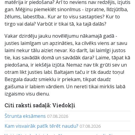
matērija ir piedošana? Arī to neviens nav redzējis, izjutis
gan. Mēģinu piemeklēt sinonīmus - izpratne, līdzjūtība,
žēlums, labestība... Kur ar to visu sastapties? Kur to
tirgo vai dala? Varbūt ir tikai tā, ka tajā dalās?
Vakar dzirdēju jauku novēlējumu nākamajā gadā -
justies laimīgam un apzināties, ka cilvēks viens ar savu
laimi nekur tālu aiziet nevar. Ko darīt, lai laimīgi justos
tie, kas savādāk domā un savādāk dara? Laime, tāpat kā
piedošana, ir iekšēja izjūta. Nemaz nav tik grūti sev un
otram likt justies labi. Baltajam taču ir tik daudz toņu!
Bezgala daudz smieklu ir priekam, tikpat daudz
gaišuma ir labiem vārdiem. Un nereti tikai mirklis labā
izgaismo visu dienu.
Citi raksti sadaļā: Viedokļi
Štrunta eksāmens
07.08.2026
Kam visvairāk patīk tērēt naudu?
07.08.2026