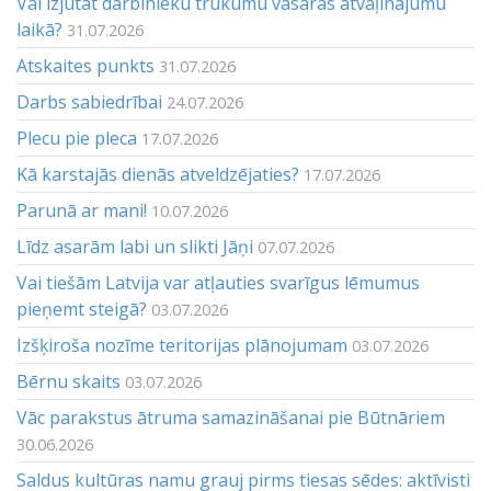
Vai izjūtat darbinieku trūkumu vasaras atvaļinājumu
laikā?
31.07.2026
Atskaites punkts
31.07.2026
Darbs sabiedrībai
24.07.2026
Plecu pie pleca
17.07.2026
Kā karstajās dienās atveldzējaties?
17.07.2026
Parunā ar mani!
10.07.2026
Līdz asarām labi un slikti Jāņi
07.07.2026
Vai tiešām Latvija var atļauties svarīgus lēmumus
pieņemt steigā?
03.07.2026
Izšķiroša nozīme teritorijas plānojumam
03.07.2026
Bērnu skaits
03.07.2026
Vāc parakstus ātruma samazināšanai pie Būtnāriem
30.06.2026
Saldus kultūras namu grauj pirms tiesas sēdes: aktīvisti