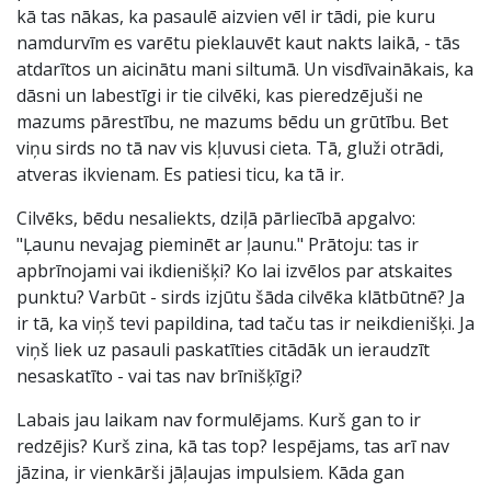
kā tas nākas, ka pasaulē aizvien vēl ir tādi, pie kuru
namdurvīm es varētu pieklauvēt kaut nakts laikā, - tās
atdarītos un aicinātu mani siltumā. Un visdīvainākais, ka
dāsni un labestīgi ir tie cilvēki, kas pieredzējuši ne
mazums pārestību, ne mazums bēdu un grūtību. Bet
viņu sirds no tā nav vis kļuvusi cieta. Tā, gluži otrādi,
atveras ikvienam. Es patiesi ticu, ka tā ir.
Cilvēks, bēdu nesaliekts, dziļā pārliecībā apgalvo:
"Ļaunu nevajag pieminēt ar ļaunu." Prātoju: tas ir
apbrīnojami vai ikdienišķi? Ko lai izvēlos par atskaites
punktu? Varbūt - sirds izjūtu šāda cilvēka klātbūtnē? Ja
ir tā, ka viņš tevi papildina, tad taču tas ir neikdienišķi. Ja
viņš liek uz pasauli paskatīties citādāk un ieraudzīt
nesaskatīto - vai tas nav brīnišķīgi?
Labais jau laikam nav formulējams. Kurš gan to ir
redzējis? Kurš zina, kā tas top? Iespējams, tas arī nav
jāzina, ir vienkārši jāļaujas impulsiem. Kāda gan