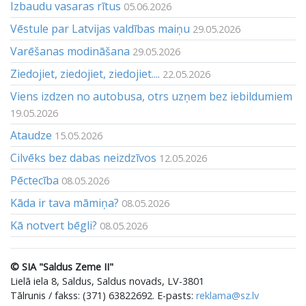
Izbaudu vasaras rītus
05.06.2026
Vēstule par Latvijas valdības maiņu
29.05.2026
Varēšanas modināšana
29.05.2026
Ziedojiet, ziedojiet, ziedojiet....
22.05.2026
Viens izdzen no autobusa, otrs uzņem bez iebildumiem
19.05.2026
Ataudze
15.05.2026
Cilvēks bez dabas neizdzīvos
12.05.2026
Pēctecība
08.05.2026
Kāda ir tava māmiņa?
08.05.2026
Kā notvert bēgli?
08.05.2026
© SIA "Saldus Zeme II"
Lielā iela 8, Saldus, Saldus novads, LV-3801
Tālrunis / fakss: (371) 63822692. E-pasts:
reklama@sz.lv