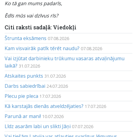
Ko tā gan mums padarīs,
Ēdīs mūs vai dzīvus rīs?
Citi raksti sadaļā: Viedokļi
Štrunta eksāmens
07.08.2026
Kam visvairāk patīk tērēt naudu?
07.08.2026
Vai izjūtat darbinieku trūkumu vasaras atvaļinājumu
laikā?
31.07.2026
Atskaites punkts
31.07.2026
Darbs sabiedrībai
24.07.2026
Plecu pie pleca
17.07.2026
Kā karstajās dienās atveldzējaties?
17.07.2026
Parunā ar mani!
10.07.2026
Līdz asarām labi un slikti Jāņi
07.07.2026
Vai tiešām Latvija var atļauties svarīgus lēmumus