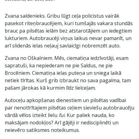
Zvana saldenieks. Gribu lūgt ceļa policistus vairāk
pasekot riteņbraucējiem, kuri tumšajās vakara stundās
brauc pa pilsētas ielām bez atstarotājiem un iedegtiem
lukturiem. Autobraucēji viņus laikus nevar pamanīt, un
arī slidenās ielas neļauj savlaicīgi nobremzēt auto.
Zvana no Oškalniem. Mēs, ciematiņa iedzīvotāji, esam
sapratuši, ka nepiederam ne pie Saldus, ne pie
Brocēniem. Ciematiņa ielas puteņa un sniega laikā
netiek tīrītas. Kurš grib izbraukt no sava pagalma, tam
pašam jārokas kā kurmim līdz lielceļam.
Autoceļu apkopšanas dienestiem un pilsētas vadībai
par nenotīrītajiem pilsētas ceļiem sieviešu autobraucēju
vārdā vēlos izteikt lielu
fui
. Kur paliek nauda, ko
maksājam nodokļos? Arī gājēji ir nedisciplinēti un
neievēro satiksmes noteikumus.