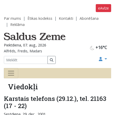
eAvīze
Par mums
Ētikas kodekss
Kontakti
Abonēšana
Reklāma
Piektdiena, 07. aug., 2026
+16°C
Alfrēds, Fredis, Madars
Viedokļi
Karstais telefons (29.12.), tel. 21163
(17 - 22)
Sestdiena, 29. dec., 2001