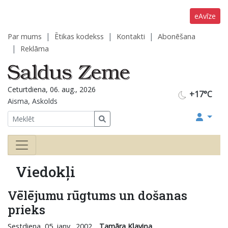
eAvīze
Par mums
Ētikas kodekss
Kontakti
Abonēšana
Reklāma
Ceturtdiena, 06. aug., 2026
+17°C
Aisma, Askolds
Viedokļi
Vēlējumu rūgtums un došanas
prieks
Sestdiena, 05. janv., 2002
Tamāra Kļaviņa