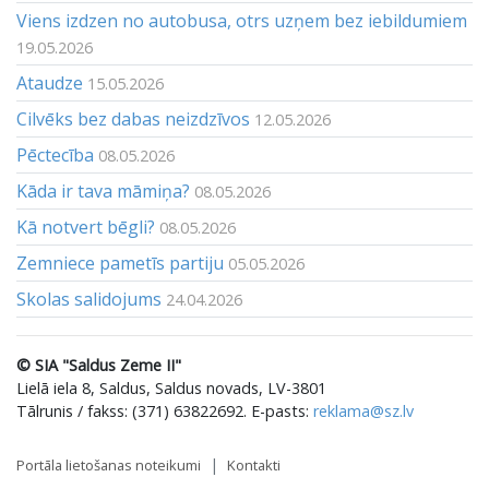
Viens izdzen no autobusa, otrs uzņem bez iebildumiem
19.05.2026
Ataudze
15.05.2026
Cilvēks bez dabas neizdzīvos
12.05.2026
Pēctecība
08.05.2026
Kāda ir tava māmiņa?
08.05.2026
Kā notvert bēgli?
08.05.2026
Zemniece pametīs partiju
05.05.2026
Skolas salidojums
24.04.2026
© SIA "Saldus Zeme II"
Lielā iela 8, Saldus, Saldus novads, LV-3801
Tālrunis / fakss: (371) 63822692. E-pasts:
reklama@sz.lv
Portāla lietošanas noteikumi
Kontakti