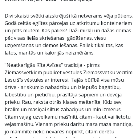
Divi skaisti svētki aizskrējuši kā netverams vēja pūtiens.
Godā celtās eglītes pārceļas uz atkritumu konteineriem
un plīts mutēm. Kas paliek? Daži mirkļi un dažas domas
pēc visas lielās skriešanas, gādāšanas, viesu
uzņemšanas un ciemos iešanas. Paliek tikai tas, kas
latos, mantās un kalorijās neizmērāms.
"Neatkarīgās Rīta Avīzes" tradīcija - pirms
Ziemassvētkiem publicēt vēstules Ziemassvētku vecītim.
Lasu šīs vēstules ar interesi. Tajās būtībā visa mūsu
dzīve - ar skumjo nabadzību un izlepušo bagātību,
labestību un pieticību, prasītāja sapņiem un devēja
prieku. Rau, raksta otrās klases meitenīte, lūdz sev,
brālim un māsiņai siltus zābaciņus un min izmērus.
Citam vajag uzvelkamu mašīnīti, citam - kaut vai lietotu
veļasmašīnu. Vienam prieku darītu maza maza mantiņa,
jo mammīte neko nevarēs nopirkt, citam derētu