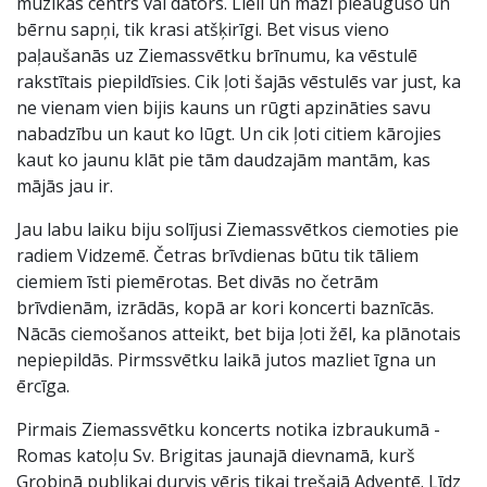
mūzikas centrs vai dators. Lieli un mazi pieaugušo un
bērnu sapņi, tik krasi atšķirīgi. Bet visus vieno
paļaušanās uz Ziemassvētku brīnumu, ka vēstulē
rakstītais piepildīsies. Cik ļoti šajās vēstulēs var just, ka
ne vienam vien bijis kauns un rūgti apzināties savu
nabadzību un kaut ko lūgt. Un cik ļoti citiem kārojies
kaut ko jaunu klāt pie tām daudzajām mantām, kas
mājās jau ir.
Jau labu laiku biju solījusi Ziemassvētkos ciemoties pie
radiem Vidzemē. Četras brīvdienas būtu tik tāliem
ciemiem īsti piemērotas. Bet divās no četrām
brīvdienām, izrādās, kopā ar kori koncerti baznīcās.
Nācās ciemošanos atteikt, bet bija ļoti žēl, ka plānotais
nepiepildās. Pirmssvētku laikā jutos mazliet īgna un
ērcīga.
Pirmais Ziemassvētku koncerts notika izbraukumā -
Romas katoļu Sv. Brigitas jaunajā dievnamā, kurš
Grobiņā publikai durvis vēris tikai trešajā Adventē. Līdz