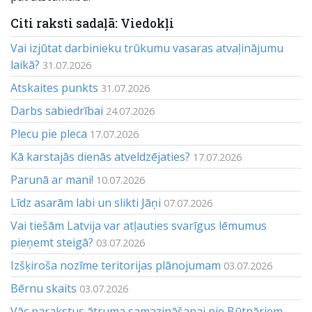
Citi raksti sadaļā: Viedokļi
Vai izjūtat darbinieku trūkumu vasaras atvaļinājumu
laikā?
31.07.2026
Atskaites punkts
31.07.2026
Darbs sabiedrībai
24.07.2026
Plecu pie pleca
17.07.2026
Kā karstajās dienās atveldzējaties?
17.07.2026
Parunā ar mani!
10.07.2026
Līdz asarām labi un slikti Jāņi
07.07.2026
Vai tiešām Latvija var atļauties svarīgus lēmumus
pieņemt steigā?
03.07.2026
Izšķiroša nozīme teritorijas plānojumam
03.07.2026
Bērnu skaits
03.07.2026
Vāc parakstus ātruma samazināšanai pie Būtnāriem