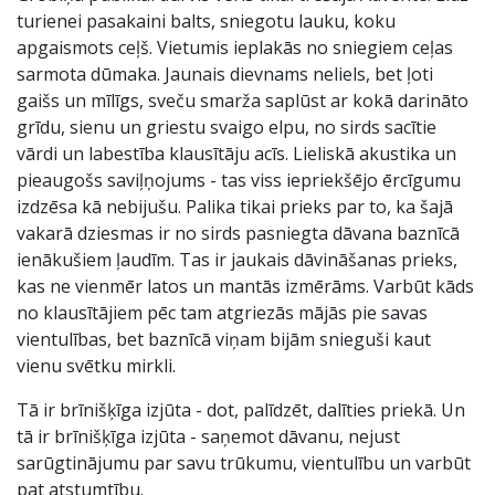
turienei pasakaini balts, sniegotu lauku, koku
apgaismots ceļš. Vietumis ieplakās no sniegiem ceļas
sarmota dūmaka. Jaunais dievnams neliels, bet ļoti
gaišs un mīlīgs, sveču smarža saplūst ar kokā darināto
grīdu, sienu un griestu svaigo elpu, no sirds sacītie
vārdi un labestība klausītāju acīs. Lieliskā akustika un
pieaugošs saviļņojums - tas viss iepriekšējo ērcīgumu
izdzēsa kā nebijušu. Palika tikai prieks par to, ka šajā
vakarā dziesmas ir no sirds pasniegta dāvana baznīcā
ienākušiem ļaudīm. Tas ir jaukais dāvināšanas prieks,
kas ne vienmēr latos un mantās izmērāms. Varbūt kāds
no klausītājiem pēc tam atgriezās mājās pie savas
vientulības, bet baznīcā viņam bijām snieguši kaut
vienu svētku mirkli.
Tā ir brīnišķīga izjūta - dot, palīdzēt, dalīties priekā. Un
tā ir brīnišķīga izjūta - saņemot dāvanu, nejust
sarūgtinājumu par savu trūkumu, vientulību un varbūt
pat atstumtību.