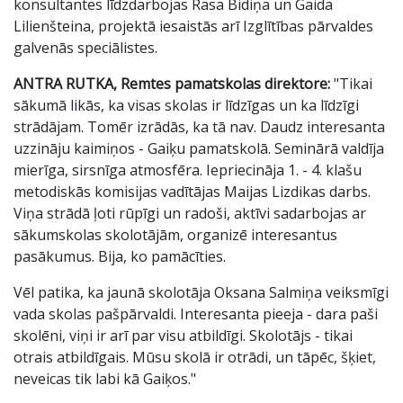
konsultantes līdzdarbojas Rasa Bidiņa un Gaida
Lilienšteina, projektā iesaistās arī Izglītības pārvaldes
galvenās speciālistes.
ANTRA RUTKA, Remtes pamatskolas direktore:
"Tikai
sākumā likās, ka visas skolas ir līdzīgas un ka līdzīgi
strādājam. Tomēr izrādās, ka tā nav. Daudz interesanta
uzzināju kaimiņos - Gaiķu pamatskolā. Seminārā valdīja
mierīga, sirsnīga atmosfēra. Iepriecināja 1. - 4. klašu
metodiskās komisijas vadītājas Maijas Lizdikas darbs.
Viņa strādā ļoti rūpīgi un radoši, aktīvi sadarbojas ar
sākumskolas skolotājām, organizē interesantus
pasākumus. Bija, ko pamācīties.
Vēl patika, ka jaunā skolotāja Oksana Salmiņa veiksmīgi
vada skolas pašpārvaldi. Interesanta pieeja - dara paši
skolēni, viņi ir arī par visu atbildīgi. Skolotājs - tikai
otrais atbildīgais. Mūsu skolā ir otrādi, un tāpēc, šķiet,
neveicas tik labi kā Gaiķos."