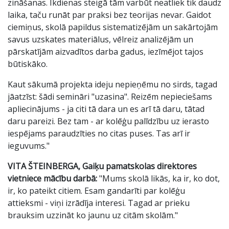
zināšanas. Ikdienas steigā tām varbūt neatliek tik daudz
laika, taču runāt par praksi bez teorijas nevar. Gaidot
ciemiņus, skolā papildus sistematizējām un sakārtojām
savus uzskates materiālus, vēlreiz analizējām un
pārskatījām aizvadītos darba gadus, iezīmējot tajos
būtiskāko.
Kaut sākumā projekta ideju nepieņēmu no sirds, tagad
jāatzīst: šādi semināri "uzasina". Reizēm nepieciešams
apliecinājums - ja citi tā dara un es arī tā daru, tātad
daru pareizi. Bez tam - ar kolēģu palīdzību uz ierasto
iespējams paraudzīties no citas puses. Tas arī ir
ieguvums."
VITA ŠTEINBERGA, Gaiķu pamatskolas direktores
vietniece mācību darbā:
"Mums skolā likās, ka ir, ko dot,
ir, ko pateikt citiem. Esam gandarīti par kolēģu
attieksmi - viņi izrādīja interesi. Tagad ar prieku
brauksim uzzināt ko jaunu uz citām skolām."