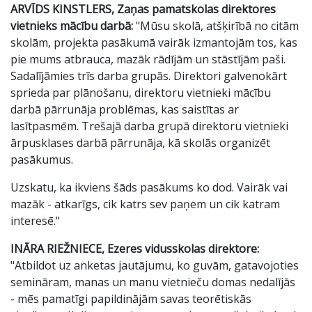
ARVĪDS KINSTLERS, Zaņas pamatskolas direktores
vietnieks mācību darbā:
"Mūsu skolā, atšķirībā no citām
skolām, projekta pasākumā vairāk izmantojām tos, kas
pie mums atbrauca, mazāk rādījām un stāstījām paši.
Sadalījāmies trīs darba grupās. Direktori galvenokārt
sprieda par plānošanu, direktoru vietnieki mācību
darbā pārrunāja problēmas, kas saistītas ar
lasītpasmēm. Trešajā darba grupā direktoru vietnieki
ārpusklases darbā pārrunāja, kā skolās organizēt
pasākumus.
Uzskatu, ka ikviens šāds pasākums ko dod. Vairāk vai
mazāk - atkarīgs, cik katrs sev paņem un cik katram
interesē."
INĀRA RIEŽNIECE, Ezeres vidusskolas direktore:
"Atbildot uz anketas jautājumu, ko guvām, gatavojoties
semināram, manas un manu vietnieču domas nedalījās
- mēs pamatīgi papildinājām savas teorētiskās