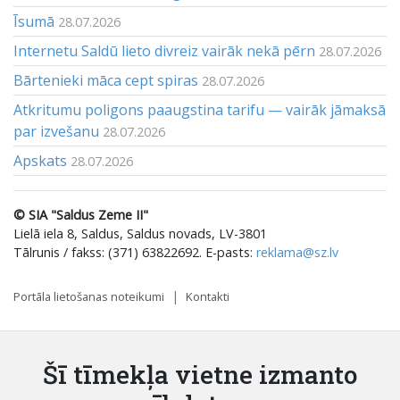
Īsumā
28.07.2026
Internetu Saldū lieto divreiz vairāk nekā pērn
28.07.2026
Bārtenieki māca cept spiras
28.07.2026
Atkritumu poligons paaugstina tarifu — vairāk jāmaksā
par izvešanu
28.07.2026
Apskats
28.07.2026
© SIA "Saldus Zeme II"
Lielā iela 8, Saldus, Saldus novads, LV-3801
Tālrunis / fakss: (371) 63822692. E-pasts:
reklama@sz.lv
Portāla lietošanas noteikumi
Kontakti
Šī tīmekļa vietne izmanto