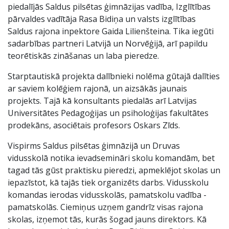
piedalījās Saldus pilsētas ģimnāzijas vadība, Izglītības
pārvaldes vadītāja Rasa Bidiņa un valsts izglītības
Saldus rajona inpektore Gaida Lilienšteina. Tika iegūti
sadarbības partneri Latvijā un Norvēģijā, arī papildu
teorētiskās zināšanas un laba pieredze.
Starptautiskā projekta dalībnieki nolēma gūtajā dalīties
ar saviem kolēģiem rajonā, un aizsākās jaunais
projekts. Tajā kā konsultants piedalās arī Latvijas
Universitātes Pedagoģijas un psiholoģijas fakultātes
prodekāns, asociētais profesors Oskars Zīds.
Vispirms Saldus pilsētas ģimnāzijā un Druvas
vidusskolā notika ievadsemināri skolu komandām, bet
tagad tās gūst praktisku pieredzi, apmeklējot skolas un
iepazīstot, kā tajās tiek organizēts darbs. Vidusskolu
komandas ierodas vidusskolās, pamatskolu vadība -
pamatskolās. Ciemiņus uzņem gandrīz visas rajona
skolas, izņemot tās, kurās šogad jauns direktors. Kā