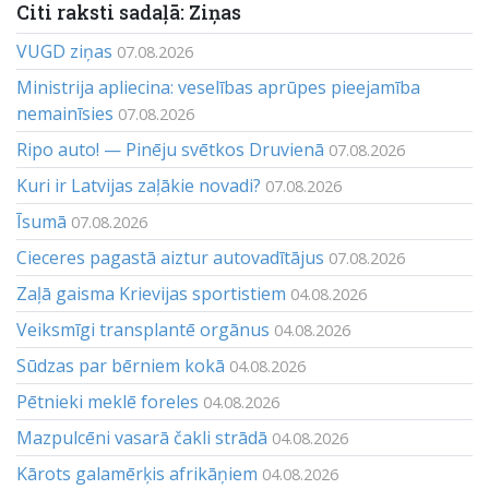
Citi raksti sadaļā: Ziņas
VUGD ziņas
07.08.2026
Ministrija apliecina: veselības aprūpes pieejamība
nemainīsies
07.08.2026
Ripo auto! — Pinēju svētkos Druvienā
07.08.2026
Kuri ir Latvijas zaļākie novadi?
07.08.2026
Īsumā
07.08.2026
Cieceres pagastā aiztur autovadītājus
07.08.2026
Zaļā gaisma Krievijas sportistiem
04.08.2026
Veiksmīgi transplantē orgānus
04.08.2026
Sūdzas par bērniem kokā
04.08.2026
Pētnieki meklē foreles
04.08.2026
Mazpulcēni vasarā čakli strādā
04.08.2026
Kārots galamērķis afrikāņiem
04.08.2026