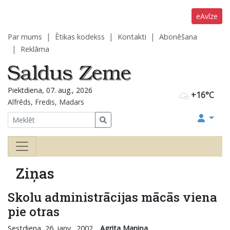
eAvīze
Par mums
Ētikas kodekss
Kontakti
Abonēšana
Reklāma
Piektdiena, 07. aug., 2026
+16°C
Alfrēds, Fredis, Madars
Ziņas
Skolu administrācijas mācās viena
pie otras
Sestdiena, 26. janv., 2002
Agrita Maniņa