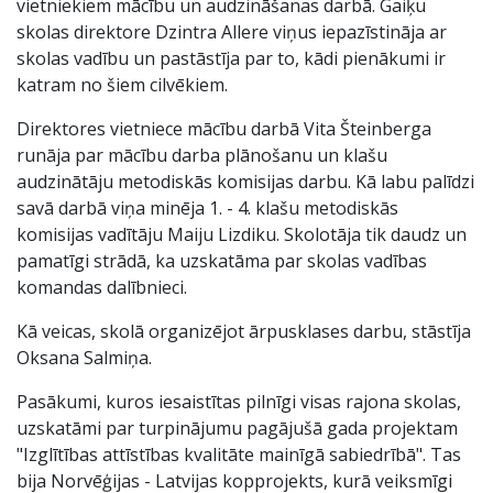
vietniekiem mācību un audzināšanas darbā. Gaiķu
skolas direktore Dzintra Allere viņus iepazīstināja ar
skolas vadību un pastāstīja par to, kādi pienākumi ir
katram no šiem cilvēkiem.
Direktores vietniece mācību darbā Vita Šteinberga
runāja par mācību darba plānošanu un klašu
audzinātāju metodiskās komisijas darbu. Kā labu palīdzi
savā darbā viņa minēja 1. - 4. klašu metodiskās
komisijas vadītāju Maiju Lizdiku. Skolotāja tik daudz un
pamatīgi strādā, ka uzskatāma par skolas vadības
komandas dalībnieci.
Kā veicas, skolā organizējot ārpusklases darbu, stāstīja
Oksana Salmiņa.
Pasākumi, kuros iesaistītas pilnīgi visas rajona skolas,
uzskatāmi par turpinājumu pagājušā gada projektam
"Izglītības attīstības kvalitāte mainīgā sabiedrībā". Tas
bija Norvēģijas - Latvijas kopprojekts, kurā veiksmīgi