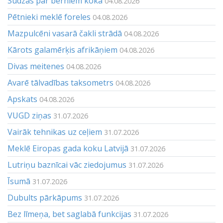
Sūdzas par bērniem kokā
04.08.2026
Pētnieki meklē foreles
04.08.2026
Mazpulcēni vasarā čakli strādā
04.08.2026
Kārots galamērķis afrikāņiem
04.08.2026
Divas meitenes
04.08.2026
Avarē tālvadības taksometrs
04.08.2026
Apskats
04.08.2026
VUGD ziņas
31.07.2026
Vairāk tehnikas uz ceļiem
31.07.2026
Meklē Eiropas gada koku Latvijā
31.07.2026
Lutriņu baznīcai vāc ziedojumus
31.07.2026
Īsumā
31.07.2026
Dubults pārkāpums
31.07.2026
Bez līmeņa, bet saglabā funkcijas
31.07.2026