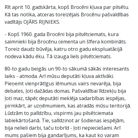
Rīt aprit 10. gadskārta, kopš Brocēni kļuva par pilsētu.
Kā tas notika, atceras toreizējais Brocēnu pašvaldības
vadītājs OJĀRS RIJNIEKS.
- Kopš 1960. gada Brocēni bija pilsētciemats, kura
saimnieki bija Brocēnu cementa un šīfera kombināts.
Toreiz daudz būvēja, katru otro gadu ekspluatācijā
nodeva kādu ēku. Tā izauga liels pilsētciemats.
80-to gadu beigās un 90-to sākumā sākās interesants
laiks - atmoda. Arī mūsu deputāti kļuva aktīvāki.
Pieņemt vienprātīgus lēmumus vairs nevarēja, bija
debates, ļoti dažādas domas. Pašvaldībai līdzekļu bija
ļoti maz, tāpēc deputāti meklēja sadarbības iespējas,
pirmkārt, ar uzņēmumiem, kas atradās mūsu teritorijā.
Lūdzām to palīdzību, vispirms jau pilsētciemata
labiekārtošanā. Tie, salīdzinot ar šodienas iespējām,
bija nelieli darbi, taču tobrīd - ļoti nepieciešami. Arī
mums pašiem bija gandarījums, ka kaut ko varam