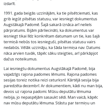
izdarīt.
1991. gada beigās uzzinājām, ka tie pilsētciemati, kas
grib iegūt pilsētas statusu, var iesniegt dokumentus
Augstākajā Padomē. Šajā sakarā iznāca arī neliels
pārpratums. Bijām pārliecināti, ka dokumentus var
iesniegt tikai līdz konkrētam datumam un tie, kas šajā
termiņā nebūs tos iesnieguši, pilsētas statusu vairs
nedabūs. Vēlāk uzzināju, ka šāda termiņa nav. Datums
nāca arvien tuvāk, tāpēc sāku steigties, arī pārkāpjot
dažus noteikumus.
Lai iesniegtu dokumentus Augstākajā Padomē, bija
vajadzīgs rajona padomes lēmums. Rajona padomes
sesijas toreiz notika reizi ceturksnī. Kārtējā sesija bija
paredzēta decembrī. Ar dokumentiem, kādi nu man bija,
devos uz rajona padomi. Mūsu deputātu lēmuma
nebija, jo nepaspējām sasaukt sēdi. Man vaicā, kāpēc
nav mūsu deputātu lēmuma. Stāstu par termiņu un