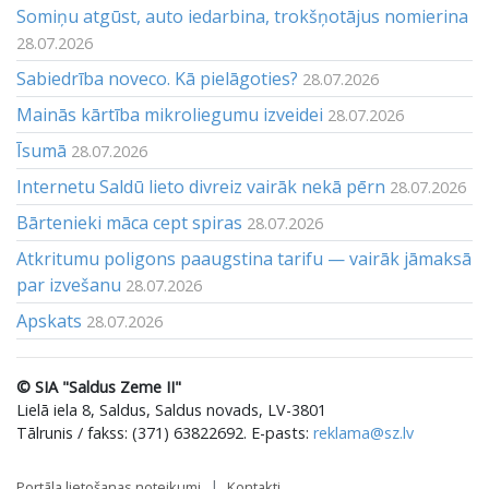
Somiņu atgūst, auto iedarbina, trokšņotājus nomierina
28.07.2026
Sabiedrība noveco. Kā pielāgoties?
28.07.2026
Mainās kārtība mikroliegumu izveidei
28.07.2026
Īsumā
28.07.2026
Internetu Saldū lieto divreiz vairāk nekā pērn
28.07.2026
Bārtenieki māca cept spiras
28.07.2026
Atkritumu poligons paaugstina tarifu — vairāk jāmaksā
par izvešanu
28.07.2026
Apskats
28.07.2026
© SIA "Saldus Zeme II"
Lielā iela 8, Saldus, Saldus novads, LV-3801
Tālrunis / fakss: (371) 63822692. E-pasts:
reklama@sz.lv
Portāla lietošanas noteikumi
Kontakti