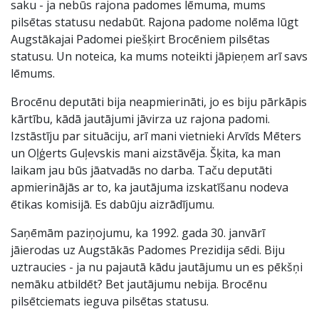
saku - ja nebūs rajona padomes lēmuma, mums
pilsētas statusu nedabūt. Rajona padome nolēma lūgt
Augstākajai Padomei piešķirt Brocēniem pilsētas
statusu. Un noteica, ka mums noteikti jāpieņem arī savs
lēmums.
Brocēnu deputāti bija neapmierināti, jo es biju pārkāpis
kārtību, kādā jautājumi jāvirza uz rajona padomi.
Izstāstīju par situāciju, arī mani vietnieki Arvīds Mēters
un Oļģerts Guļevskis mani aizstāvēja. Šķita, ka man
laikam jau būs jāatvadās no darba. Taču deputāti
apmierinājās ar to, ka jautājuma izskatīšanu nodeva
ētikas komisijā. Es dabūju aizrādījumu.
Saņēmām paziņojumu, ka 1992. gada 30. janvārī
jāierodas uz Augstākās Padomes Prezidija sēdi. Biju
uztraucies - ja nu pajautā kādu jautājumu un es pēkšņi
nemāku atbildēt? Bet jautājumu nebija. Brocēnu
pilsētciemats ieguva pilsētas statusu.