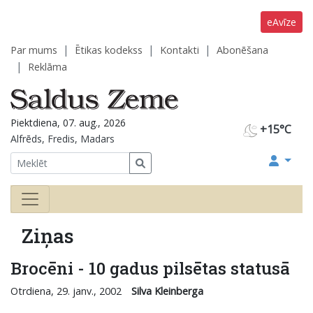
eAvīze
Par mums
Ētikas kodekss
Kontakti
Abonēšana
Reklāma
Piektdiena, 07. aug., 2026
+15°C
Alfrēds, Fredis, Madars
Ziņas
Brocēni - 10 gadus pilsētas statusā
Otrdiena, 29. janv., 2002
Silva Kleinberga