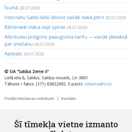
Īsumā
28.07.2026
Internetu Saldū lieto divreiz vairāk nekā pērn
28.07.2026
Bārtenieki māca cept spiras
28.07.2026
Atkritumu poligons paaugstina tarifu — vairāk jāmaksā
par izvešanu
28.07.2026
Apskats
28.07.2026
© SIA "Saldus Zeme II"
Lielā iela 8, Saldus, Saldus novads, LV-3801
Tālrunis / fakss: (371) 63822692. E-pasts:
reklama@sz.lv
Portāla lietošanas noteikumi
Kontakti
Šī tīmekļa vietne izmanto