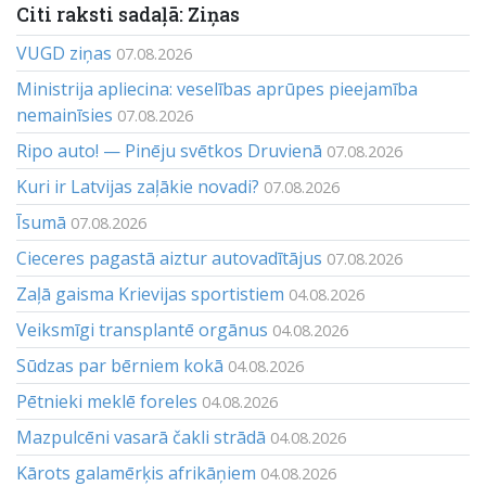
Citi raksti sadaļā: Ziņas
VUGD ziņas
07.08.2026
Ministrija apliecina: veselības aprūpes pieejamība
nemainīsies
07.08.2026
Ripo auto! — Pinēju svētkos Druvienā
07.08.2026
Kuri ir Latvijas zaļākie novadi?
07.08.2026
Īsumā
07.08.2026
Cieceres pagastā aiztur autovadītājus
07.08.2026
Zaļā gaisma Krievijas sportistiem
04.08.2026
Veiksmīgi transplantē orgānus
04.08.2026
Sūdzas par bērniem kokā
04.08.2026
Pētnieki meklē foreles
04.08.2026
Mazpulcēni vasarā čakli strādā
04.08.2026
Kārots galamērķis afrikāņiem
04.08.2026