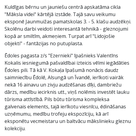
Kuldīgas bērnu un jauniešu centrā apskatāma cikla
"Māksla videi" kārtējā izstāde. Tajā savu veikumu
eksponē Jaunmuižas pamatskolas 3. - 5. klašu audzēkņi.
Skolēnu darbi veidoti interesantā tehnikā - gleznojumi
kopā ar smiltīm, akmeņiem. Turpat arī "Lidojošie
objekti" - fantāzijas no putuplasta.
Ēdoles pagasta z/s "Ezernieki" īpašnieks Valentīns
Kokalis iesniegumā pašvaldībai izteicis vēlmi iegādāties
Ēdoles pili. Tā kā V. Kokaļa īpašumā nonācis daudz
saimniecību Ēdolē, Alsungā un Īvandē, ierīkoti vairāk
nekā 16 ainavu un zivju audzēšanas dīķi, dambriežu
dārzs, medību iecirknis utt., viņš nolēmis investēt lauku
tūrisma attīstībā. Pils būtu tūrisma kompleksa
galvenais elements, tajā ierīkotu viesnīcu, ēdināšanas
uzņēmumu, medību trofeju ekspozīciju, kā arī
eksponētu vecmeistaru un baltvācu mākslinieku gleznu
kolekciju.