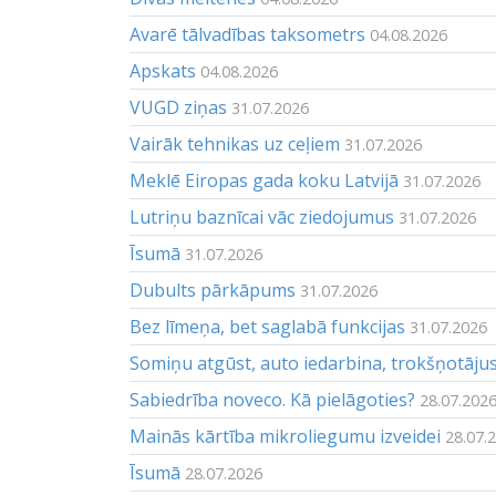
Avarē tālvadības taksometrs
04.08.2026
Apskats
04.08.2026
VUGD ziņas
31.07.2026
Vairāk tehnikas uz ceļiem
31.07.2026
Meklē Eiropas gada koku Latvijā
31.07.2026
Lutriņu baznīcai vāc ziedojumus
31.07.2026
Īsumā
31.07.2026
Dubults pārkāpums
31.07.2026
Bez līmeņa, bet saglabā funkcijas
31.07.2026
Somiņu atgūst, auto iedarbina, trokšņotāju
Sabiedrība noveco. Kā pielāgoties?
28.07.202
Mainās kārtība mikroliegumu izveidei
28.07.
Īsumā
28.07.2026