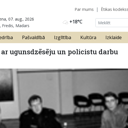
Par mums
Ētikas kodeks
ena, 07. aug., 2026
+18°C
, Fredis, Madars
edrība
Pašvaldībā
Izglītība
Kultūra
Izklaide
 ar ugunsdzēsēju un policistu darbu