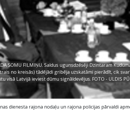
DA SOMU FILMIŅU. Saldus ugunsdzēsēji Dzintaram Kudu
trais no kreisās) tādējādi gribēja uzskatāmi pierādīt, cik svar
tu visā Latvijā ieviest dūmu signāldevējus. FOTO - ULDIS P
as dienesta rajona nodaļu un rajona policijas pārvaldi apme