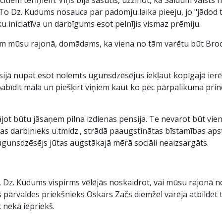
To Dz. Kudums nosauca par padomju laika pieeju, jo "jādod t
ku iniciatīva un darbīgums esot pelnījis vismaz prēmiju.
ām mūsu rajonā, domādams, ka viena no tām varētu būt Brocēn
isijā nupat esot nolemts ugunsdzēsējus iekļaut kopīgajā ier
bīdīt malā un piešķirt viņiem kaut ko pēc pārpalikuma prin
jot būtu jāsaņem pilna izdienas pensija. Te nevarot būt vien
ras darbinieks u.tmldz., strādā paaugstinātas bīstamības ap
gunsdzēsējs jūtas augstākajā mērā sociāli neaizsargāts.
 Dz. Kudums vispirms vēlējās noskaidrot, vai mūsu rajonā no 1
 pārvaldes priekšnieks Oskars Začs diemžēl varēja atbildēt ti
 nekā iepriekš.