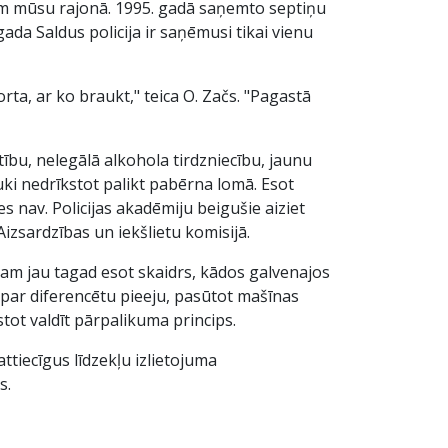
iem mūsu rajonā. 1995. gadā saņemto septiņu
da Saldus policija ir saņēmusi tikai vienu
rta, ar ko braukt," teica O. Začs. "Pagastā
tību, nelegālā alkohola tirdzniecību, jaunu
auki nedrīkstot palikt pabērna lomā. Esot
s nav. Policijas akadēmiju beigušie aiziet
izsardzības un iekšlietu komisijā.
iņam jau tagad esot skaidrs, kādos galvenajos
āt par diferencētu pieeju, pasūtot mašīnas
stot valdīt pārpalikuma princips.
ttiecīgus līdzekļu izlietojuma
s.