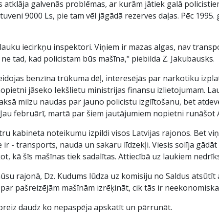
 atklāja galvenās problēmas, ar kurām jātiek galā policist
veni 9000 Ls, pie tam vēl jāgādā rezerves daļas. Pēc 1995. ga
lauku iecirkņu inspektori. Viņiem ir mazas algas, nav transpo
t, ne tad, kad policistam būs mašīna," piebilda Z. Jakubausks.
eidojas benzīna trūkuma dēļ, interesējās par narkotiku izpla
r nopietni jāseko Iekšlietu ministrijas finansu izlietojumam. L
aksā milzu naudas par jauno policistu izglītošanu, bet atdeve
 Jau februārī, martā par šiem jautājumiem nopietni runāšot A
tru kabineta noteikumu izpildi visos Latvijas rajonos. Bet v
ie ir - transports, nauda un sakaru līdzekļi. Viesis solīja gād
, kā šīs mašīnas tiek sadalītas. Attiecībā uz laukiem nedrīk
mūsu rajonā, Dz. Kudums lūdza uz komisiju no Saldus atsūtīt a
par pašreizējām mašīnām izrēķināt, cik tās ir neekonomiska
šoreiz daudz ko nepaspēja apskatīt un pārrunāt.