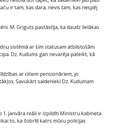
aču ir tam, kas dara, nevis tam, kas nespēj
i. M. Griguts pastāstīja, ka daudz lielākas
ēdņu sistēmā ar šim statusam atbilstošām
cipa. Dz. Kudums gan nevarēja pateikt, kā
līdzības ar citiem pensionāriem, jo
stākļos. Savukārt saldenieki Dz. Kudumam
. janvāra reāli ir izpildīti Ministru kabineta
kai to, ka šobrīd katrs mūsu policijas