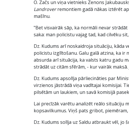
O. Začs un viņa vietnieks Zenons Jakubausks
Landrover
remontiem gadā nākas iztērēt aptu
mašīnu.
"Bet visvairāk sāp, ka normāli nevar strādāt 
saka: man policistu vajag tad, kad cilvēku si
Dz. Kudums arī noskaidroja situāciju, kāda v
policistu izglītošanu. Galu galā atzina, ka i
absurda arī situācija, ka valsts katru gadu m
strādāt uz citām sfērām, - kur vairāk maksā.
Dz. Kudums apsolīja pārliecināties par Minis
virzienos jāstrādā viņa vadītajai komisijai. T
pilsētām un laukiem, un savā komisijā pasekot
Lai precīzāk varētu analizēt reālo situāciju 
kopsavilkumus. Viņš pats gribot, piemēram, 
Dz. Kudums solīja uz Saldu atbraukt vēl, jo 