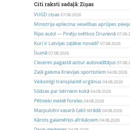
Citi raksti sadaļā: Ziņas
VUGD ziņas
07.08.2026
Ministrija apliecina: veselības aprūpes piee
Ripo auto! — Pinēju svētkos Druvienā
07.08.
Kuri ir Latvijas zaļākie novadi?
07.08.2026
Īsumā
07.08.2026
Cieceres pagastā aiztur autovadītājus
07.08.
Zaļā gaisma Krievijas sportistiem
04.08.2026
Veiksmīgi transplantē orgānus
04.08.2026
Sūdzas par bērniem kokā
04.08.2026
Pētnieki meklē foreles
04.08.2026
Mazpulcēni vasarā čakli strādā
04.08.2026
Kārots galamērķis afrikāņiem
04.08.2026
Divas meitenes
04.08.2026