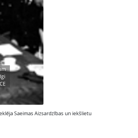
mam
īgi
ŪCE
klēja Saeimas Aizsardzības un iekšlietu