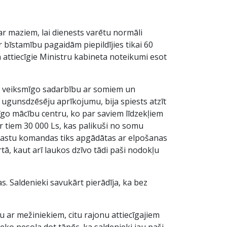
ar maziem, lai dienests varētu normāli
bīstamību pagaidām piepildījies tikai 60
n attiecīgie Ministru kabineta noteikumi esot
u veiksmīgo sadarbību ar somiem un
t ugunsdzēsēju aprīkojumu, bija spiests atzīt
īgo mācību centru, ko par saviem līdzekļiem
 ar tiem 30 000 Ls, kas palikuši no somu
agastu komandas tiks apgādātas ar elpošanas
ā, kaut arī laukos dzīvo tādi paši nodokļu
s. Saldenieki savukārt pierādīja, ka bez
ar mežiniekiem, citu rajonu attiecīgajiem
eko nesola dot tāpēc, ka saldenieki jau paši