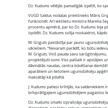
Dz. Kudums vēlējās pamatīgāk izpētīt, ko spe
VUGD Saldus nodaļas priekšnieks Māris Grigut
funkcionēt. Arī iekšlietu ministra Mareka S
procentu apmērā, par ko Dz. Kudums bija pārst
izpildīti. Dz. Kudums solīja noskaidrot, kāpēc
M. Griguts pastāstīja par jauno ugunsdzēs
vāciešiem. "Nevaram parādīt, ko būtu iedevus
M. Griguts. Viņš pauda savu sarūgtinājumu, k
projektējuši somi. Viss pašlaik ir apstājies u
dāvinātās naudas, centra būvēšanai diemžēl
aparātiem un lietotiem ugunsdzēsēju apģērbi
maksātāji kā pilsētā.
J. Kudums patiesi brīnījās, ka saldeniekiem 
brīvprātīgajiem ugunsdzēsējiem pagastos li
Dz. Kudums smalki izprašņāja ugunsdzēsējus
dienestiem, par telpu apkuri, remontiem un ci