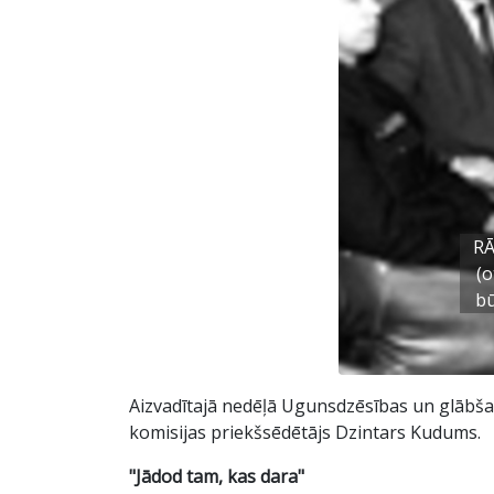
RĀ
(o
bū
Aizvadītajā nedēļā Ugunsdzēsības un glābšan
komisijas priekšsēdētājs Dzintars Kudums.
"Jādod tam, kas dara"