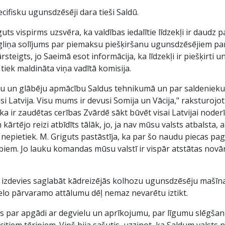
cifisku ugunsdzēsēji dara tieši Saldū.
s vispirms uzsvēra, ka valdības iedalītie līdzekļi ir daudz p
egliņa solījums par piemaksu piešķiršanu ugunsdzēsējiem par 
eigts, jo Saeimā esot informācija, ka līdzekļi ir piešķirti u
 tiek maldināta viņa vadītā komisija.
ēju un glābēju apmācību Saldus tehnikumā un par saldeniek
i Latvija. Visu mums ir devusi Somija un Vācija," raksturojo
a ir zaudētas cerības Zvārdē sākt būvēt visai Latvijai noder
n kārtējo reizi atbīdīts tālāk, jo, ja nav mūsu valsts atbalsta,
 nepietiek. M. Griguts pastāstīja, ka par šo naudu piecas p
em. Jo lauku komandas mūsu valstī ir vispār atstātas novārt
ir izdevies saglabāt kādreizējās kolhozu ugunsdzēsēju mašīna
elo pārvaramo attālumu dēļ nemaz nevarētu iztikt.
 par apgādi ar degvielu un aprīkojumu, par līgumu slēgšanu 
tiem tēriņiem. Viņš bija sašutis, uzzinot, ka Saldum valsts n