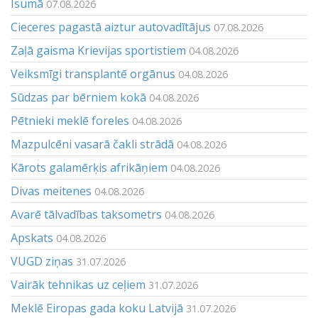
Īsumā
07.08.2026
Cieceres pagastā aiztur autovadītājus
07.08.2026
Zaļā gaisma Krievijas sportistiem
04.08.2026
Veiksmīgi transplantē orgānus
04.08.2026
Sūdzas par bērniem kokā
04.08.2026
Pētnieki meklē foreles
04.08.2026
Mazpulcēni vasarā čakli strādā
04.08.2026
Kārots galamērķis afrikāņiem
04.08.2026
Divas meitenes
04.08.2026
Avarē tālvadības taksometrs
04.08.2026
Apskats
04.08.2026
VUGD ziņas
31.07.2026
Vairāk tehnikas uz ceļiem
31.07.2026
Meklē Eiropas gada koku Latvijā
31.07.2026