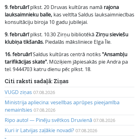
9. februārī
plkst. 20 Druvas kultūras namā
rajona
lauksaimnieku balle,
kas veltīta Saldus lauksaimniecības
konsultāciju biroja 10 gadu jubilejai.
9. februārī
plkst. 10.30 Zirņu bibliotēkā
Zirņu sieviešu
klubiņa tikšanās.
Piedalās māksliniece Elga Īle.
16. februārī
Saldus kultūras centrā notiks
"Ansambļu
tarifikācijas skate".
Mūziķiem jāpiesakās pie Andra pa
tel. 9444703 katru dienu pēc plkst. 18.
Citi raksti sadaļā: Ziņas
VUGD ziņas
07.08.2026
Ministrija apliecina: veselības aprūpes pieejamība
nemainīsies
07.08.2026
Ripo auto! — Pinēju svētkos Druvienā
07.08.2026
Kuri ir Latvijas zaļākie novadi?
07.08.2026