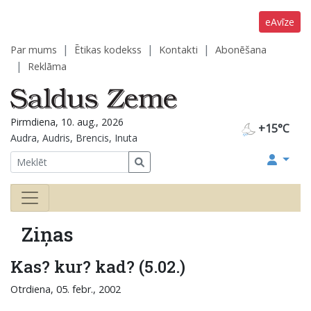
eAvīze
Par mums
Ētikas kodekss
Kontakti
Abonēšana
Reklāma
Pirmdiena, 10. aug., 2026
+15°C
Audra, Audris, Brencis, Inuta
Ziņas
Kas? kur? kad? (5.02.)
Otrdiena, 05. febr., 2002