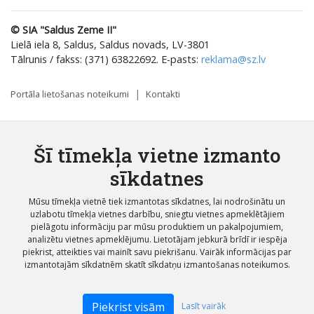
© SIA "Saldus Zeme II"
Lielā iela 8, Saldus, Saldus novads, LV-3801
Tālrunis / fakss: (371) 63822692. E-pasts:
reklama@sz.lv
Portāla lietošanas noteikumi
Kontakti
Šī tīmekļa vietne izmanto
sīkdatnes
Mūsu tīmekļa vietnē tiek izmantotas sīkdatnes, lai nodrošinātu un
uzlabotu tīmekļa vietnes darbību, sniegtu vietnes apmeklētājiem
pielāgotu informāciju par mūsu produktiem un pakalpojumiem,
analizētu vietnes apmeklējumu. Lietotājam jebkurā brīdī ir iespēja
piekrist, atteikties vai mainīt savu piekrišanu. Vairāk informācijas par
izmantotajām sīkdatnēm skatīt sīkdatņu izmantošanas noteikumos.
Piekrist visām
Lasīt vairāk