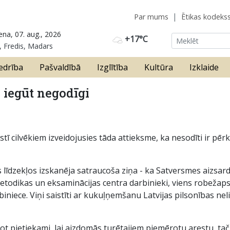
Par mums
Ētikas kodeks
ena, 07. aug., 2026
+17°C
, Fredis, Madars
edrība
Pašvaldībā
Izglītība
Kultūra
Izklaide
 iegūt negodīgi
stī cilvēkiem izveidojusies tāda attieksme, ka nesodīti ir pēr
īdzekļos izskanēja satraucoša ziņa - ka Satversmes aizsardzī
metodikas un eksaminācijas centra darbinieki, viens robežaps
rbiniece. Viņi saistīti ar kukuļņemšanu Latvijas pilsonības n
t pietiekami, lai aizdomās turētajiem piemērotu arestu, taču 