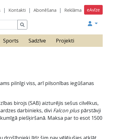
eAvīze
s
Kontakti
Abonēšana
Reklāma
Sports
Sadzīve
Projekti
kams pilnīgi viss, arī pilsonības iegūšanas
bas birojs (SAB) aizturējis sešus cilvēkus,
ardzes darbinieks, divi
Falcon plus
pārstāvji
elikumīgā piešķiršanā. Maksa par to esot 1500
drošībnieki līdz šim nav vēlējušies atklāt,