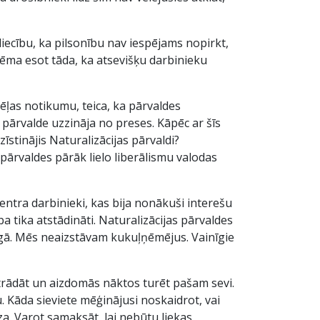
iecību, ka pilsonību nav iespējams nopirkt,
stēma esot tāda, ka atsevišķu darbinieku
ēļas notikumu, teica, ka pārvaldes
 pārvalde uzzināja no preses. Kāpēc ar šīs
īstinājis Naturalizācijas pārvaldi?
 pārvaldes pārāk lielo liberālismu valodas
centra darbinieki, kas bija nonākuši interešu
 tika atstādināti. Naturalizācijas pārvaldes
īgā. Mēs neaizstāvam kukuļņēmējus. Vainīgie
trādāt un aizdomās nāktos turēt pašam sevi.
 Kāda sieviete mēģinājusi noskaidrot, vai
za. Varot samaksāt, lai nebūtu liekas