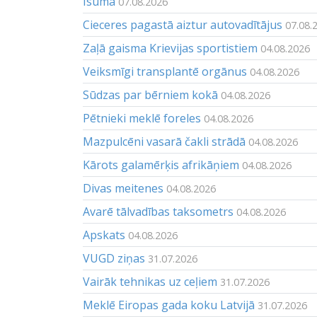
Īsumā
07.08.2026
Cieceres pagastā aiztur autovadītājus
07.08.
Zaļā gaisma Krievijas sportistiem
04.08.2026
Veiksmīgi transplantē orgānus
04.08.2026
Sūdzas par bērniem kokā
04.08.2026
Pētnieki meklē foreles
04.08.2026
Mazpulcēni vasarā čakli strādā
04.08.2026
Kārots galamērķis afrikāņiem
04.08.2026
Divas meitenes
04.08.2026
Avarē tālvadības taksometrs
04.08.2026
Apskats
04.08.2026
VUGD ziņas
31.07.2026
Vairāk tehnikas uz ceļiem
31.07.2026
Meklē Eiropas gada koku Latvijā
31.07.2026