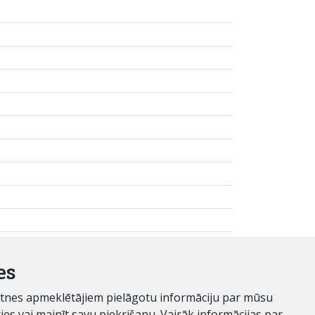
es
ietnes apmeklētājiem pielāgotu informāciju par mūsu
es vai mainīt savu piekrišanu. Vairāk informācijas par