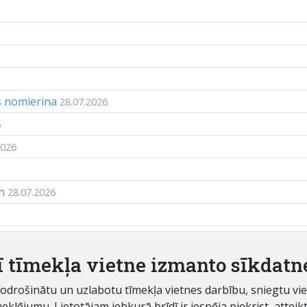
s nomierina
28.07.2026
6
2026
n
28.07.2026
rāk jāmaksā par izvešanu
28.07.2026
ī tīmekļa vietne izmanto sīkdatn
 nodrošinātu un uzlabotu tīmekļa vietnes darbību, sniegtu v
ējumu. Lietotājam jebkurā brīdī ir iespēja piekrist, atteikti