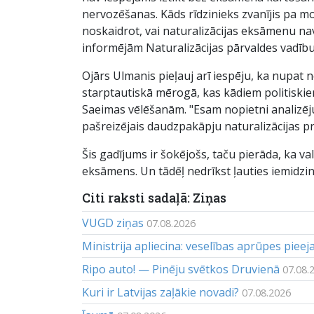
nervozēšanas. Kāds rīdzinieks zvanījis pa m
noskaidrot, vai naturalizācijas eksāmenu na
informējām Naturalizācijas pārvaldes vadību.
Ojārs Ulmanis pieļauj arī iespēju, ka nupat 
starptautiskā mērogā, kas kādiem politiskie
Saeimas vēlēšanām. "Esam nopietni analizēju
pašreizējais daudzpakāpju naturalizācijas pr
Šis gadījums ir šokējošs, taču pierāda, ka val
eksāmens. Un tādēļ nedrīkst ļauties iemidzino
Citi raksti sadaļā: Ziņas
VUGD ziņas
07.08.2026
Ministrija apliecina: veselības aprūpes piee
Ripo auto! — Pinēju svētkos Druvienā
07.08.
Kuri ir Latvijas zaļākie novadi?
07.08.2026