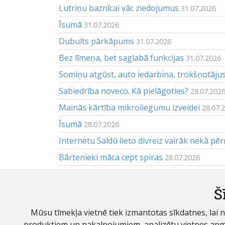
Lutriņu baznīcai vāc ziedojumus
31.07.2026
Īsumā
31.07.2026
Dubults pārkāpums
31.07.2026
Bez līmeņa, bet saglabā funkcijas
31.07.2026
Somiņu atgūst, auto iedarbina, trokšņotāju
Sabiedrība noveco. Kā pielāgoties?
28.07.202
Mainās kārtība mikroliegumu izveidei
28.07.
Īsumā
28.07.2026
Internetu Saldū lieto divreiz vairāk nekā pēr
Bārtenieki māca cept spiras
28.07.2026
Atkritumu poligons paaugstina tarifu — vai
Apskats
Š
28.07.2026
Mūsu tīmekļa vietnē tiek izmantotas sīkdatnes, lai
© SIA "Saldus Zeme II"
produktiem un pakalpojumiem, analizētu vietnes apmekl