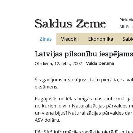
Piektdi
Alfrēds
Ziņas
Viedokļi
Ekonomika
Sabi
Latvijas pilsonību iespējams
Otrdiena, 12. febr., 2002
Valda Deruma
Šis gadījums ir šokējošs, taču pierāda, ka val
eksāmens.
Pagājušās nedēļas beigās masu informācijas l
no kuriem divi ir Naturalizācijas pārvaldes 
un viena bijusī Naturalizācijas pārvaldes da
ASV dolāru.
Pēc SAB informācijas savāktie pierādījumi eso