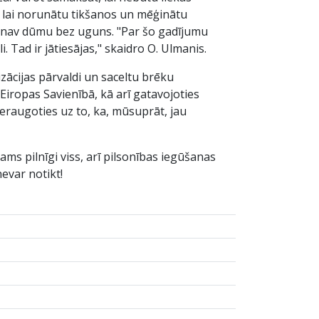
, lai norunātu tikšanos un mēģinātu
ka nav dūmu bez uguns. "Par šo gadījumu
 Tad ir jātiesājas," skaidro O. Ulmanis.
zācijas pārvaldi un saceltu brēku
iropas Savienībā, kā arī gatavojoties
eraugoties uz to, ka, mūsuprāt, jau
kams pilnīgi viss, arī pilsonības iegūšanas
evar notikt!