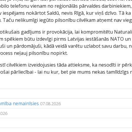
obilo telefonu vienam no reģionālās pārvaldes darbiniekiem
v iespējams nokārtot Saldū, nevis Rīgā, kur viņš dzīvo. Tā 
 Taču nelikumīgi iegūto pilsonību cilvēkam atņemt nav viegli.
notikušais gadījums ir provokācija, lai kompromitētu Naturali
m spēkiem būtu izdevīgi pirms Latvijas iestāšanās NATO un E
ši un pārdomājuši, kādā veidā varētu uzlabot savu darbu, n
ocess neļauj pilsonību nopirkt.
stī cilvēkiem izveidojusies tāda attieksme, ka nesodīti ir pēr
šai pārliecībai - lai nu kur, bet pie mums nekas tamlīdzīgs n
jamība nemainīsies
07.08.2026
2026