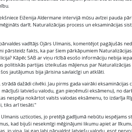
nību.
ekšniece Eiženija Aldermane intervijā mūsu avīzei pauda pārl
s mēģināts darīt. Naturalizācijas process un eksaminācijas si
 pārvaldes vadītājs Ojārs Ulmanis, komentējot pagājušās ned
Mani pārsteidz fakts, ka par šiem pārkāpumiem Naturalizācijas
cija? Kāpēc SAB ar viņu rīcībā esošo informāciju nebija iepaz
as politiskās partijas izteikušas mājienus par Naturalizācijas
 jautājumus bija jārisina savlaicīgi un atklāti.
, strādā dažādi cilvēki. Jau pirms gada vairāki eksaminācijas 
 mācījuši latviešu valodu, gan pieņēmuši eksāmenu), no darba
kas nespēja nokārtot valsts valodas eksāmenu, to izdarīja R
 tiks arī tiesāti."
 Ulmanis uzticoties, jo pretējā gadījumā nebūtu iespējams s
us, kad bijuši nesekmīgi mēģinājumi likumu apiet ar līkumu.
, jo viņa, lai gan labi pārvaldot latviešu valodu, esot nervo