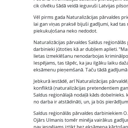
cik cilvēku šādā veidā ieguvuši Latvijas pilso
Vēl pirms gada Naturalizācijas pārvaldes pri
lai gan viņas praksē bijuši gadījumi, kad ta
piekukuļošana neko nedodot.
Naturalizācijas pārvaldes Saldus reģionālās
darbinieki jūtoties kā ar dubļiem aplieti. "
lietas izmeklēšanu nenodarbojas kriminālpoli
Iespējams, tas tāpēc, ka jau ilgāku laiku daž
eksāmenu pieņemšanā. Taču tādā gadījumā šos
Jebkurā iestādē, arī Naturalizācijas pārvaldē
konfliktā (naturalizācijas pretendentiem gan
Saldus reģionālajā nodaļā kāds dobelnieks. 
no darba ir atstādināti, un, ja būs pierādījumi,
Saldus reģionālās pārvaldes darbiniekiem O.
Ojārs Ulmanis tomēr minēja vairākus gadījum
nav iespējams iztikt bez eksāmena kārtošanas