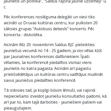
jaunietis un politika", "Saldus rajona jaunie uzņēmēji" u.
c.
Pēc konferences noslēguma delegāti un viesi tiks
aicināti uz Druvas kultūras centru, kur pulksten 20
sāksies grupas "Autobuss debesīs" koncerts. Pēc
koncerta - diskotēka.
Aicinām līdz 20. novembrim Saldus BJC pieteikties
jauniešus vecumā no 14 - 25 gadiem, ja viņi vēlas kļūt
par Jaunatnes konferences dalībniekiem. Īpaši
vēlamies, lai konferencē piedalītos vismaz viens
jaunietis no katra pagasta. Aicinām arī pagastu
priekšsēdētājus un kultūras centru vadītājus mudināt
savus jauniešus piedalīties konferencē.
Tā izdosies tad, ja kopīgi būsim lēmuši, vai rajonā
nepieciešams izveidot jauniešu konsultatīvo padomi, kā
arī par to, kam tajā darboties - jauniešiem pašiem vai
pieaugušajiem.