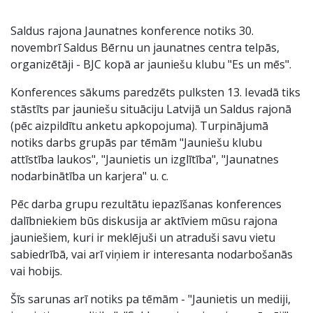
Saldus rajona Jaunatnes konference notiks 30.
novembrī Saldus Bērnu un jaunatnes centra telpās,
organizētāji - BJC kopā ar jauniešu klubu "Es un mēs".
Konferences sākums paredzēts pulksten 13. Ievadā tiks
stāstīts par jauniešu situāciju Latvijā un Saldus rajonā
(pēc aizpildītu anketu apkopojuma). Turpinājumā
notiks darbs grupās par tēmām "Jauniešu klubu
attīstība laukos", "Jaunietis un izglītība", "Jaunatnes
nodarbinātība un karjera" u. c.
Pēc darba grupu rezultātu iepazīšanas konferences
dalībniekiem būs diskusija ar aktīviem mūsu rajona
jauniešiem, kuri ir meklējuši un atraduši savu vietu
sabiedrībā, vai arī viņiem ir interesanta nodarbošanās
vai hobijs.
Šīs sarunas arī notiks pa tēmām - "Jaunietis un mediji,