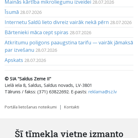
Mainās kārtība mikroliegumu izveidei
28.07.2026
Īsumā
28.07.2026
Internetu Saldū lieto divreiz vairāk nekā pērn
28.07.2026
Bārtenieki māca cept spiras
28.07.2026
Atkritumu poligons paaugstina tarifu — vairāk jāmaksā
par izvešanu
28.07.2026
Apskats
28.07.2026
© SIA "Saldus Zeme II"
Lielā iela 8, Saldus, Saldus novads, LV-3801
Tālrunis / fakss: (371) 63822692. E-pasts:
reklama@sz.lv
Portāla lietošanas noteikumi
Kontakti
Šī tīmekļa vietne izmanto