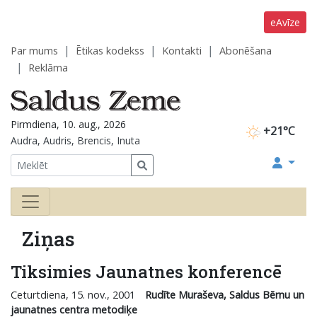
eAvīze
Par mums
Ētikas kodekss
Kontakti
Abonēšana
Reklāma
Pirmdiena, 10. aug., 2026
+21°C
Audra, Audris, Brencis, Inuta
Ziņas
Tiksimies Jaunatnes konferencē
Ceturtdiena, 15. nov., 2001
Rudīte Muraševa, Saldus Bērnu un
jaunatnes centra metodiķe