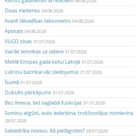
Kārots galamērķis afrikāņiem
04.08.2026
Divas meitenes
04.08.2026
Avarē tālvadības taksometrs
04.08.2026
Apskats
04.08.2026
VUGD ziņas
31.07.2026
Vairāk tehnikas uz ceļiem
31.07.2026
Meklē Eiropas gada koku Latvijā
31.07.2026
Lutriņu baznīcai vāc ziedojumus
31.07.2026
Īsumā
31.07.2026
Dubults pārkāpums
31.07.2026
Bez līmeņa, bet saglabā funkcijas
31.07.2026
Somiņu atgūst, auto iedarbina, trokšņotājus nomierina
28.07.2026
Sabiedrība noveco. Kā pielāgoties?
28.07.2026