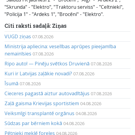
"Skrunda" - "Elektro", "Traktoru serviss" - "Celtnieki",
"Policija 1" - "Ardeks 1", "Brocēni" - "Elektro".
Citi raksti sadaļā: Ziņas
VUGD ziņas
07.08.2026
Ministrija apliecina: veselības aprūpes pieejamība
nemainīsies
07.08.2026
Ripo auto! — Pinēju svētkos Druvienā
07.08.2026
Kuri ir Latvijas zaļākie novadi?
07.08.2026
Īsumā
07.08.2026
Cieceres pagastā aiztur autovadītājus
07.08.2026
Zaļā gaisma Krievijas sportistiem
04.08.2026
Veiksmīgi transplantē orgānus
04.08.2026
Sūdzas par bērniem kokā
04.08.2026
Pētnieki meklē foreles
04.08.2026