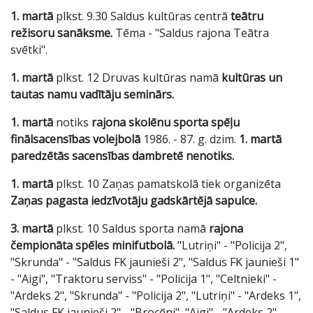
1. martā
plkst. 9.30 Saldus kultūras centrā
teātru
režisoru sanāksme.
Tēma - "Saldus rajona Teātra
svētki".
1. martā
plkst. 12 Druvas kultūras namā
kultūras un
tautas namu vadītāju seminārs.
1. martā
notiks
rajona skolēnu sporta spēļu
finālsacensības volejbolā
1986. - 87. g. dzim.
1. martā
paredzētās sacensības dambretē nenotiks.
1. martā
plkst. 10 Zaņas pamatskolā tiek organizēta
Zaņas pagasta iedzīvotāju gadskārtējā sapulce.
3. martā
plkst. 10 Saldus sporta namā
rajona
čempionāta spēles minifutbolā.
"Lutriņi" - "Policija 2",
"Skrunda" - "Saldus FK jaunieši 2", "Saldus FK jaunieši 1"
- "Aigi", "Traktoru serviss" - "Policija 1", "Celtnieki" -
"Ardeks 2", "Skrunda" - "Policija 2", "Lutriņi" - "Ardeks 1",
"Saldus FK jaunieši 2" - "Brocēni", "Aigi" - "Ardeks 2",