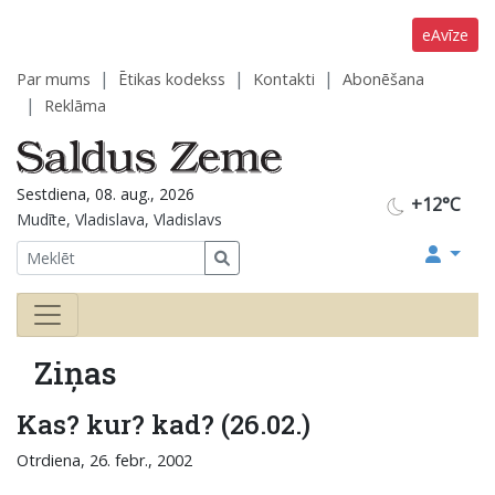
eAvīze
Par mums
Ētikas kodekss
Kontakti
Abonēšana
Reklāma
Sestdiena, 08. aug., 2026
+12°C
Mudīte, Vladislava, Vladislavs
Ziņas
Kas? kur? kad? (26.02.)
Otrdiena, 26. febr., 2002