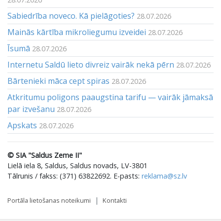
Sabiedrība noveco. Kā pielāgoties?
28.07.2026
Mainās kārtība mikroliegumu izveidei
28.07.2026
Īsumā
28.07.2026
Internetu Saldū lieto divreiz vairāk nekā pērn
28.07.2026
Bārtenieki māca cept spiras
28.07.2026
Atkritumu poligons paaugstina tarifu — vairāk jāmaksā
par izvešanu
28.07.2026
Apskats
28.07.2026
© SIA "Saldus Zeme II"
Lielā iela 8, Saldus, Saldus novads, LV-3801
Tālrunis / fakss: (371) 63822692. E-pasts:
reklama@sz.lv
Portāla lietošanas noteikumi
Kontakti