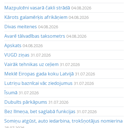
Mazpulcēni vasarā čakli strādā
04.08.2026
Kārots galamērķis afrikāņiem
04.08.2026
Divas meitenes
04.08.2026
Avarē tālvadības taksometrs
04.08.2026
Apskats
04.08.2026
VUGD ziņas
31.07.2026
Vairāk tehnikas uz ceļiem
31.07.2026
Meklē Eiropas gada koku Latvijā
31.07.2026
Lutriņu baznīcai vāc ziedojumus
31.07.2026
Īsumā
31.07.2026
Dubults pārkāpums
31.07.2026
Bez līmeņa, bet saglabā funkcijas
31.07.2026
Somiņu atgūst, auto iedarbina, trokšņotājus nomierina
28.07.2026