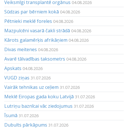
Veiksmīgi transplantē orgānus
04.08.2026
Sūdzas par bērniem kokā
04.08.2026
Pētnieki meklē foreles
04.08.2026
Mazpulcēni vasarā čakli strādā
04.08.2026
Kārots galamērķis afrikāņiem
04.08.2026
Divas meitenes
04.08.2026
Avarē tālvadības taksometrs
04.08.2026
Apskats
04.08.2026
VUGD ziņas
31.07.2026
Vairāk tehnikas uz ceļiem
31.07.2026
Meklē Eiropas gada koku Latvijā
31.07.2026
Lutriņu baznīcai vāc ziedojumus
31.07.2026
Īsumā
31.07.2026
Dubults pārkāpums
31.07.2026