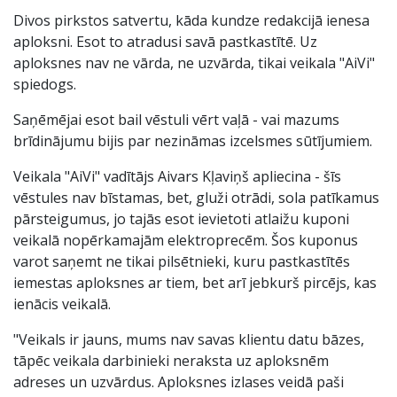
Divos pirkstos satvertu, kāda kundze redakcijā ienesa
aploksni. Esot to atradusi savā pastkastītē. Uz
aploksnes nav ne vārda, ne uzvārda, tikai veikala "AiVi"
spiedogs.
Saņēmējai esot bail vēstuli vērt vaļā - vai mazums
brīdinājumu bijis par nezināmas izcelsmes sūtījumiem.
Veikala "AiVi" vadītājs Aivars Kļaviņš apliecina - šīs
vēstules nav bīstamas, bet, gluži otrādi, sola patīkamus
pārsteigumus, jo tajās esot ievietoti atlaižu kuponi
veikalā nopērkamajām elektroprecēm. Šos kuponus
varot saņemt ne tikai pilsētnieki, kuru pastkastītēs
iemestas aploksnes ar tiem, bet arī jebkurš pircējs, kas
ienācis veikalā.
"Veikals ir jauns, mums nav savas klientu datu bāzes,
tāpēc veikala darbinieki neraksta uz aploksnēm
adreses un uzvārdus. Aploksnes izlases veidā paši