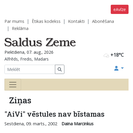
eAvīze
Par mums
Ētikas kodekss
Kontakti
Abonēšana
Reklāma
Piektdiena, 07. aug., 2026
+18°C
Alfrēds, Fredis, Madars
Ziņas
"AiVi" vēstules nav bīstamas
Sestdiena, 09. marts., 2002
Daina Marcinkus