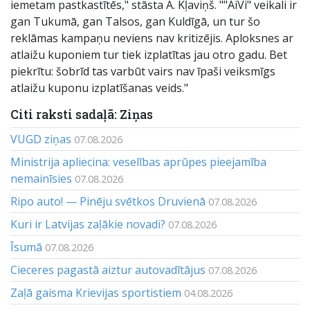
iemetam pastkastītēs," stāsta A. Kļaviņš. ""AiVi" veikali ir
gan Tukumā, gan Talsos, gan Kuldīgā, un tur šo
reklāmas kampaņu neviens nav kritizējis. Aploksnes ar
atlaižu kuponiem tur tiek izplatītas jau otro gadu. Bet
piekrītu: šobrīd tas varbūt vairs nav īpaši veiksmīgs
atlaižu kuponu izplatīšanas veids."
Citi raksti sadaļā: Ziņas
VUGD ziņas
07.08.2026
Ministrija apliecina: veselības aprūpes pieejamība
nemainīsies
07.08.2026
Ripo auto! — Pinēju svētkos Druvienā
07.08.2026
Kuri ir Latvijas zaļākie novadi?
07.08.2026
Īsumā
07.08.2026
Cieceres pagastā aiztur autovadītājus
07.08.2026
Zaļā gaisma Krievijas sportistiem
04.08.2026