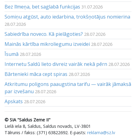
Bez līmeņa, bet saglabā funkcijas
31.07.2026
Somiņu atgūst, auto iedarbina, trokšņotājus nomierina
28.07.2026
Sabiedrība noveco. Kā pielāgoties?
28.07.2026
Mainās kārtība mikroliegumu izveidei
28.07.2026
Īsumā
28.07.2026
Internetu Saldū lieto divreiz vairāk nekā pērn
28.07.2026
Bārtenieki māca cept spiras
28.07.2026
Atkritumu poligons paaugstina tarifu — vairāk jāmaksā
par izvešanu
28.07.2026
Apskats
28.07.2026
© SIA "Saldus Zeme II"
Lielā iela 8, Saldus, Saldus novads, LV-3801
Tālrunis / fakss: (371) 63822692. E-pasts:
reklama@sz.lv