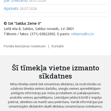
par izvešanu
28.07.2026
Apskats
28.07.2026
© SIA "Saldus Zeme II"
Lielā iela 8, Saldus, Saldus novads, LV-3801
Tālrunis / fakss: (371) 63822692. E-pasts:
reklama@sz.lv
Portāla lietošanas noteikumi
Kontakti
Šī tīmekļa vietne izmanto
sīkdatnes
Mūsu tīmekļa vietnē tiek izmantotas sīkdatnes, lai nodrošinātu un
uzlabotu tīmekļa vietnes darbību, sniegtu vietnes apmeklētājiem
pielāgotu informāciju par mūsu produktiem un pakalpojumiem,
analizētu vietnes apmeklējumu. Lietotājam jebkurā brīdī ir iespēja
piekrist, atteikties vai mainīt savu piekrišanu. Vairāk informācijas par
izmantotajām sīkdatnēm skatīt sīkdatņu izmantošanas noteikumos.