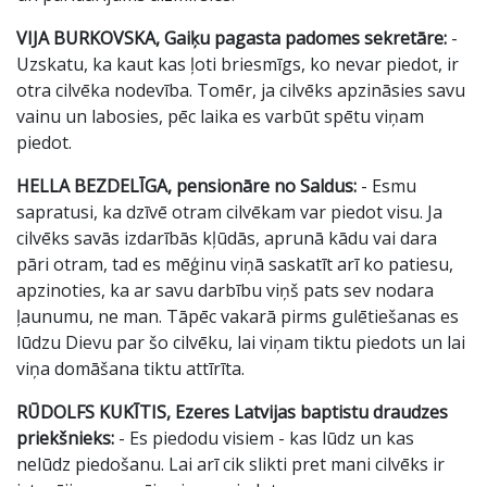
VIJA BURKOVSKA, Gaiķu pagasta padomes sekretāre:
-
Uzskatu, ka kaut kas ļoti briesmīgs, ko nevar piedot, ir
otra cilvēka nodevība. Tomēr, ja cilvēks apzināsies savu
vainu un labosies, pēc laika es varbūt spētu viņam
piedot.
HELLA BEZDELĪGA, pensionāre no Saldus:
- Esmu
sapratusi, ka dzīvē otram cilvēkam var piedot visu. Ja
cilvēks savās izdarībās kļūdās, aprunā kādu vai dara
pāri otram, tad es mēģinu viņā saskatīt arī ko patiesu,
apzinoties, ka ar savu darbību viņš pats sev nodara
ļaunumu, ne man. Tāpēc vakarā pirms gulētiešanas es
lūdzu Dievu par šo cilvēku, lai viņam tiktu piedots un lai
viņa domāšana tiktu attīrīta.
RŪDOLFS KUKĪTIS, Ezeres Latvijas baptistu draudzes
priekšnieks:
- Es piedodu visiem - kas lūdz un kas
nelūdz piedošanu. Lai arī cik slikti pret mani cilvēks ir