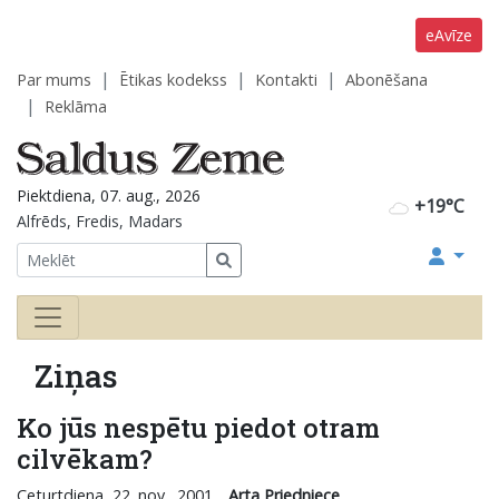
eAvīze
Par mums
Ētikas kodekss
Kontakti
Abonēšana
Reklāma
Piektdiena, 07. aug., 2026
+19°C
Alfrēds, Fredis, Madars
Ziņas
Ko jūs nespētu piedot otram
cilvēkam?
Ceturtdiena, 22. nov., 2001
Arta Priedniece