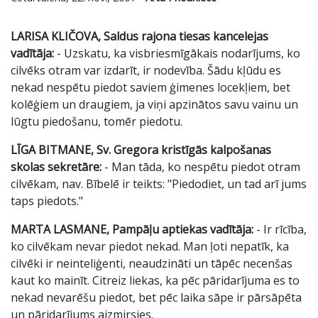
LARISA KLIČOVA, Saldus rajona tiesas kancelejas
vadītāja:
- Uzskatu, ka visbriesmīgākais nodarījums, ko
cilvēks otram var izdarīt, ir nodevība. Šādu kļūdu es
nekad nespētu piedot saviem ģimenes locekļiem, bet
kolēģiem un draugiem, ja viņi apzinātos savu vainu un
lūgtu piedošanu, tomēr piedotu.
LĪGA BITMANE, Sv. Gregora kristīgās kalpošanas
skolas sekretāre:
- Man tāda, ko nespētu piedot otram
cilvēkam, nav. Bībelē ir teikts: "Piedodiet, un tad arī jums
taps piedots."
MARTA LASMANE, Pampāļu aptiekas vadītāja:
- Ir rīcība,
ko cilvēkam nevar piedot nekad. Man ļoti nepatīk, ka
cilvēki ir neinteliģenti, neaudzināti un tāpēc necenšas
kaut ko mainīt. Citreiz liekas, ka pēc pāridarījuma es to
nekad nevarēšu piedot, bet pēc laika sāpe ir pārsāpēta
un pāridarījums aizmirsies.