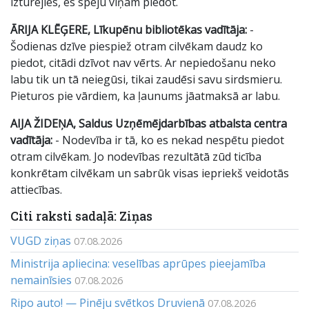
izturējies, es spēju viņam piedot.
ĀRIJA KLĒĢERE, Līkupēnu bibliotēkas vadītāja:
-
Šodienas dzīve piespiež otram cilvēkam daudz ko
piedot, citādi dzīvot nav vērts. Ar nepiedošanu neko
labu tik un tā neiegūsi, tikai zaudēsi savu sirdsmieru.
Pieturos pie vārdiem, ka ļaunums jāatmaksā ar labu.
AIJA ŽIDEŅA, Saldus Uzņēmējdarbības atbalsta centra
vadītāja:
- Nodevība ir tā, ko es nekad nespētu piedot
otram cilvēkam. Jo nodevības rezultātā zūd ticība
konkrētam cilvēkam un sabrūk visas iepriekš veidotās
attiecības.
Citi raksti sadaļā: Ziņas
VUGD ziņas
07.08.2026
Ministrija apliecina: veselības aprūpes pieejamība
nemainīsies
07.08.2026
Ripo auto! — Pinēju svētkos Druvienā
07.08.2026