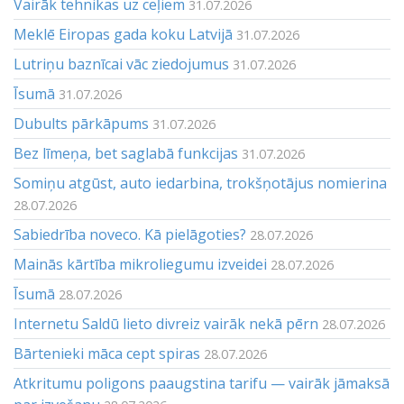
Vairāk tehnikas uz ceļiem
31.07.2026
Meklē Eiropas gada koku Latvijā
31.07.2026
Lutriņu baznīcai vāc ziedojumus
31.07.2026
Īsumā
31.07.2026
Dubults pārkāpums
31.07.2026
Bez līmeņa, bet saglabā funkcijas
31.07.2026
Somiņu atgūst, auto iedarbina, trokšņotājus nomierina
28.07.2026
Sabiedrība noveco. Kā pielāgoties?
28.07.2026
Mainās kārtība mikroliegumu izveidei
28.07.2026
Īsumā
28.07.2026
Internetu Saldū lieto divreiz vairāk nekā pērn
28.07.2026
Bārtenieki māca cept spiras
28.07.2026
Atkritumu poligons paaugstina tarifu — vairāk jāmaksā