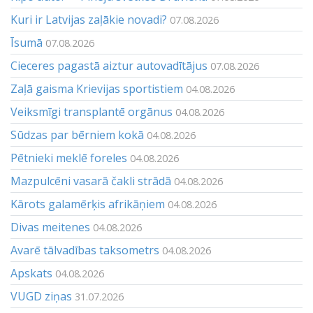
Kuri ir Latvijas zaļākie novadi?
07.08.2026
Īsumā
07.08.2026
Cieceres pagastā aiztur autovadītājus
07.08.2026
Zaļā gaisma Krievijas sportistiem
04.08.2026
Veiksmīgi transplantē orgānus
04.08.2026
Sūdzas par bērniem kokā
04.08.2026
Pētnieki meklē foreles
04.08.2026
Mazpulcēni vasarā čakli strādā
04.08.2026
Kārots galamērķis afrikāņiem
04.08.2026
Divas meitenes
04.08.2026
Avarē tālvadības taksometrs
04.08.2026
Apskats
04.08.2026
VUGD ziņas
31.07.2026