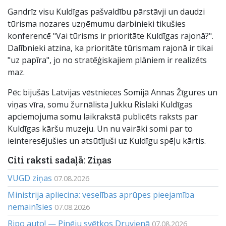
Gandrīz visu Kuldīgas pašvaldību pārstāvji un daudzi
tūrisma nozares uzņēmumu darbinieki tikušies
konferencē "Vai tūrisms ir prioritāte Kuldīgas rajonā?".
Dalībnieki atzina, ka prioritāte tūrismam rajonā ir tikai
"uz papīra", jo no stratēģiskajiem plāniem ir realizēts
maz.
Pēc bijušās Latvijas vēstnieces Somijā Annas Žīgures un
viņas vīra, somu žurnālista Jukku Rislaki Kuldīgas
apciemojuma somu laikrakstā publicēts raksts par
Kuldīgas kāršu muzeju. Un nu vairāki somi par to
ieinteresējušies un atsūtījuši uz Kuldīgu spēļu kārtis.
Citi raksti sadaļā: Ziņas
VUGD ziņas
07.08.2026
Ministrija apliecina: veselības aprūpes pieejamība
nemainīsies
07.08.2026
Ripo auto! — Pinēju svētkos Druvienā
07.08.2026