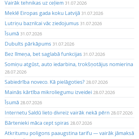
Vairāk tehnikas uz ceļiem
31.07.2026
Meklē Eiropas gada koku Latvijā
31.07.2026
Lutriņu baznīcai vāc ziedojumus
31.07.2026
Īsumā
31.07.2026
Dubults pārkāpums
31.07.2026
Bez līmeņa, bet saglabā funkcijas
31.07.2026
Somiņu atgūst, auto iedarbina, trokšņotājus nomierina
28.07.2026
Sabiedrība noveco. Kā pielāgoties?
28.07.2026
Mainās kārtība mikroliegumu izveidei
28.07.2026
Īsumā
28.07.2026
Internetu Saldū lieto divreiz vairāk nekā pērn
28.07.2026
Bārtenieki māca cept spiras
28.07.2026
Atkritumu poligons paaugstina tarifu — vairāk jāmaksā