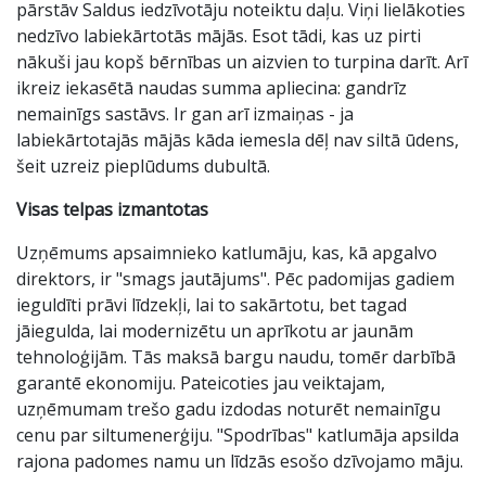
pārstāv Saldus iedzīvotāju noteiktu daļu. Viņi lielākoties
nedzīvo labiekārtotās mājās. Esot tādi, kas uz pirti
nākuši jau kopš bērnības un aizvien to turpina darīt. Arī
ikreiz iekasētā naudas summa apliecina: gandrīz
nemainīgs sastāvs. Ir gan arī izmaiņas - ja
labiekārtotajās mājās kāda iemesla dēļ nav siltā ūdens,
šeit uzreiz pieplūdums dubultā.
Visas telpas izmantotas
Uzņēmums apsaimnieko katlumāju, kas, kā apgalvo
direktors, ir "smags jautājums". Pēc padomijas gadiem
ieguldīti prāvi līdzekļi, lai to sakārtotu, bet tagad
jāiegulda, lai modernizētu un aprīkotu ar jaunām
tehnoloģijām. Tās maksā bargu naudu, tomēr darbībā
garantē ekonomiju. Pateicoties jau veiktajam,
uzņēmumam trešo gadu izdodas noturēt nemainīgu
cenu par siltumenerģiju. "Spodrības" katlumāja apsilda
rajona padomes namu un līdzās esošo dzīvojamo māju.