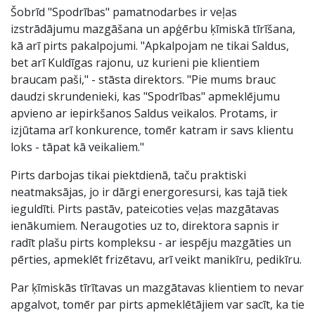
Šobrīd "Spodrības" pamatnodarbes ir veļas
izstrādājumu mazgāšana un apģērbu ķīmiskā tīrīšana,
kā arī pirts pakalpojumi. "Apkalpojam ne tikai Saldus,
bet arī Kuldīgas rajonu, uz kurieni pie klientiem
braucam paši," - stāsta direktors. "Pie mums brauc
daudzi skrundenieki, kas "Spodrības" apmeklējumu
apvieno ar iepirkšanos Saldus veikalos. Protams, ir
izjūtama arī konkurence, tomēr katram ir savs klientu
loks - tāpat kā veikaliem."
Pirts darbojas tikai piektdienā, taču praktiski
neatmaksājas, jo ir dārgi energoresursi, kas tajā tiek
ieguldīti. Pirts pastāv, pateicoties veļas mazgātavas
ienākumiem. Neraugoties uz to, direktora sapnis ir
radīt plašu pirts kompleksu - ar iespēju mazgāties un
pērties, apmeklēt frizētavu, arī veikt manikīru, pedikīru.
Par ķīmiskās tīrītavas un mazgātavas klientiem to nevar
apgalvot, tomēr par pirts apmeklētājiem var sacīt, ka tie