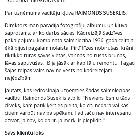
"Spodrība" direktora vietu.
Par uzņēmuma vadītāju kļuva
RAIMONDS SUSEKLIS.
Direktors man parādīja fotogrāfiju albumu, un kļuva
saprotams, ar ko darbs sācies. Kādreizējā Sadzīves
pakalpojumu kombināta saimniecība 1936. gadā celtajā
ēkā bijusi pagalam nolaista. Pirtī flīzes nobirušas, krāni
tiktikko turas savās vietās, vannas no rūsas brūnas,
lāvas sapuvušas... Bija jāsāk ar kapitālu remontu. Tagad
šajās telpās vairs nav ne vēsts no kādreizējām
nejēdzībām.
Jautāts, kas iedrošināja uzņemties šādas saimniecības
vadību, Raimonds Suseklis atbild: "Neviens. Esmu tāds
cilvēks, kam patīk ķerties pie tā, ko citi nedara vai kas
citiem varbūt nav pa spēkam. Tad taču nav interesanti
dzīvot, ja nav, ko darīt, ja mērķi ir piepildīti."
Savs klientu loks