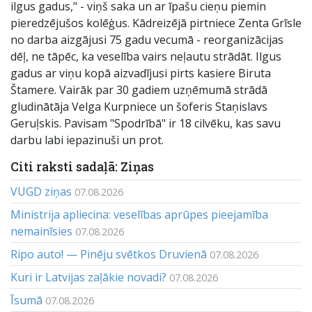
ilgus gadus," - viņš saka un ar īpašu cieņu piemin
pieredzējušos kolēģus. Kādreizējā pirtniece Zenta Grīsle
no darba aizgājusi 75 gadu vecumā - reorganizācijas
dēļ, ne tāpēc, ka veselība vairs neļautu strādāt. Ilgus
gadus ar viņu kopā aizvadījusi pirts kasiere Biruta
Štamere. Vairāk par 30 gadiem uzņēmumā strādā
gludinātāja Velga Kurpniece un šoferis Staņislavs
Geruļskis. Pavisam "Spodrībā" ir 18 cilvēku, kas savu
darbu labi iepazinuši un prot.
Citi raksti sadaļā: Ziņas
VUGD ziņas
07.08.2026
Ministrija apliecina: veselības aprūpes pieejamība
nemainīsies
07.08.2026
Ripo auto! — Pinēju svētkos Druvienā
07.08.2026
Kuri ir Latvijas zaļākie novadi?
07.08.2026
Īsumā
07.08.2026