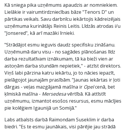
Kā sniega pika uzņēmums apaudzis ar nomniekiem.
Lielākie ir vairumtirdzniecības bāze "Tenors D" un
pārtikas veikals. Savu darbnīcu iekārtojis kādreizējais
uzņēmuma kurinātājs Reinis Leitis. Līdzās atrodas i/u
"Jonsered", kā arī mazāki īrnieki.
"Strādājot esmu ieguvis daudz specifisku zināšanu.
Uzņēmumā daru visu - no sagādes plānošanas līdz
darba rezultatīvam iznākumam, tā ka bieži vien ar
astoņām darba stundām nepietiek," - atzīst direktors.
Viņš labi pārzina katru iekārtu, jo to nācies iepazīt,
pielāgojot jaunajām prasībām. "Jaunas iekārtas ir ļoti
dārgas - veļas mazgājamā mašīna ir
Opel
cenā, bet
ķīmiskā mašīna -
Mersedesa
vērtībā. Kā attīstīt
uzņēmumu, izmantot esošos resursus, esmu mācījies
pie kolēģiem Igaunijā un Somijā."
Labs atbalsts darbā Raimondam Suseklim ir darba
biedri. "Es te esmu jaunākais, visi pārējie jau strādā