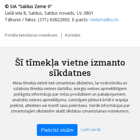
© SIA "Saldus Zeme II"
Lielā iela 8, Saldus, Saldus novads, LV-3801
Tālrunis / fakss: (371) 63822692. E-pasts:
reklama@sz.lv
Portāla lietošanas noteikumi
Kontakti
Šī tīmekļa vietne izmanto
sīkdatnes
Mūsu tīmekļa vietnē tiek izmantotas sīkdatnes, lai nodrošinātu un
uzlabotu tīmekļa vietnes darbību, sniegtu vietnes apmeklētājiem
pielāgotu informāciju par mūsu produktiem un pakalpojumiem,
analizētu vietnes apmeklējumu. Lietotājam jebkurā brīdī ir iespēja
piekrist, atteikties vai mainīt savu piekrišanu. Vairāk informācijas par
izmantotajām sīkdatnēm skatīt sīkdatņu izmantošanas noteikumos.
Piekrist visām
Lasīt vairāk