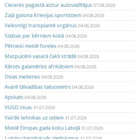
Cieceres pagastā aiztur autovadītājus
07.08.2026
Zaļā gaisma Krievijas sportistiem
04.08.2026
Veiksmīgi transplantē orgānus
04.08.2026
Sūdzas par bērniem kokā
04.08.2026
Pētnieki meklē foreles
04.08.2026
Mazpulcēni vasarā čakli strādā
04.08.2026
Kārots galamērķis afrikāņiem
04.08.2026
Divas meitenes
04.08.2026
Avarē tālvadības taksometrs
04.08.2026
Apskats
04.08.2026
VUGD ziņas
31.07.2026
Vairāk tehnikas uz ceļiem
31.07.2026
Meklē Eiropas gada koku Latvijā
31.07.2026
Lutriņu baznīcai vāc ziedojumus
31.07.2026