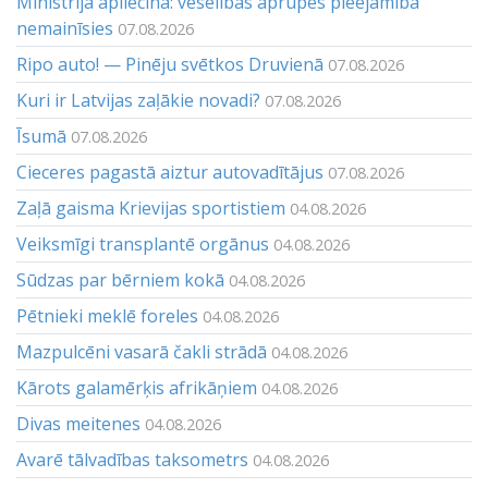
Ministrija apliecina: veselības aprūpes pieejamība
nemainīsies
07.08.2026
Ripo auto! — Pinēju svētkos Druvienā
07.08.2026
Kuri ir Latvijas zaļākie novadi?
07.08.2026
Īsumā
07.08.2026
Cieceres pagastā aiztur autovadītājus
07.08.2026
Zaļā gaisma Krievijas sportistiem
04.08.2026
Veiksmīgi transplantē orgānus
04.08.2026
Sūdzas par bērniem kokā
04.08.2026
Pētnieki meklē foreles
04.08.2026
Mazpulcēni vasarā čakli strādā
04.08.2026
Kārots galamērķis afrikāņiem
04.08.2026
Divas meitenes
04.08.2026
Avarē tālvadības taksometrs
04.08.2026