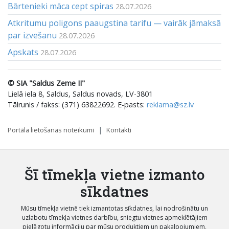
Bārtenieki māca cept spiras
28.07.2026
Atkritumu poligons paaugstina tarifu — vairāk jāmaksā
par izvešanu
28.07.2026
Apskats
28.07.2026
© SIA "Saldus Zeme II"
Lielā iela 8, Saldus, Saldus novads, LV-3801
Tālrunis / fakss: (371) 63822692. E-pasts:
reklama@sz.lv
Portāla lietošanas noteikumi
Kontakti
Šī tīmekļa vietne izmanto
sīkdatnes
Mūsu tīmekļa vietnē tiek izmantotas sīkdatnes, lai nodrošinātu un
uzlabotu tīmekļa vietnes darbību, sniegtu vietnes apmeklētājiem
pielāgotu informāciju par mūsu produktiem un pakalpojumiem,