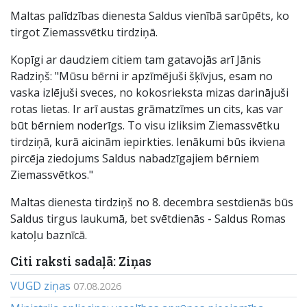
Maltas palīdzības dienesta Saldus vienībā sarūpēts, ko
tirgot Ziemassvētku tirdziņā.
Kopīgi ar daudziem citiem tam gatavojās arī Jānis
Radziņš: "Mūsu bērni ir apzīmējuši šķīvjus, esam no
vaska izlējuši sveces, no kokosrieksta mizas darinājuši
rotas lietas. Ir arī austas grāmatzīmes un cits, kas var
būt bērniem noderīgs. To visu izliksim Ziemassvētku
tirdziņā, kurā aicinām iepirkties. Ienākumi būs ikviena
pircēja ziedojums Saldus nabadzīgajiem bērniem
Ziemassvētkos."
Maltas dienesta tirdziņš no 8. decembra sestdienās būs
Saldus tirgus laukumā, bet svētdienās - Saldus Romas
katoļu baznīcā.
Citi raksti sadaļā: Ziņas
VUGD ziņas
07.08.2026