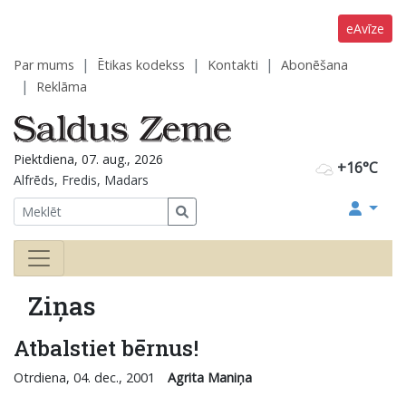
eAvīze
Par mums
Ētikas kodekss
Kontakti
Abonēšana
Reklāma
Piektdiena, 07. aug., 2026
+16°C
Alfrēds, Fredis, Madars
Ziņas
Atbalstiet bērnus!
Otrdiena, 04. dec., 2001
Agrita Maniņa