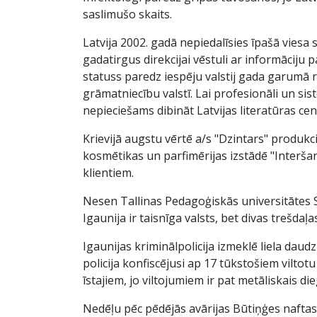
saslimušo skaits.
Latvija 2002. gadā nepiedalīsies īpašā viesa
gadatirgus direkcijai vēstuli ar informāciju 
statuss paredz iespēju valstij gada garumā r
grāmatniecību valstī. Lai profesionāli un si
nepieciešams dibināt Latvijas literatūras cen
Krievijā augstu vērtē a/s "Dzintars" produkci
kosmētikas un parfimērijas izstādē "Interša
klientiem.
Nesen Tallinas Pedagoģiskās universitātes St
Igaunija ir taisnīga valsts, bet divas trešdaļa
Igaunijas kriminālpolicija izmeklē liela daud
policija konfiscējusi ap 17 tūkstošiem viltotu
īstajiem, jo viltojumiem ir pat metāliskais d
Nedēļu pēc pēdējās avārijas Būtiņģes naftas