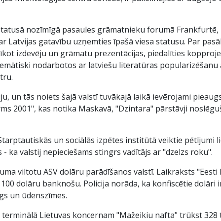
 statusā nozīmīgā pasaules grāmatnieku forumā Frankfurtē, ka
par Latvijas gatavību uzņemties īpašā viesa statusu. Par pasā
īkot izdevēju un grāmatu prezentācijas, piedalīties kopproje
stemātiski nodarbotos ar latviešu literatūras popularizēšanu
tru.
ju, un tās noiets šajā valstī tuvākajā laikā ievērojami pieaug
rms 2001", kas notika Maskavā, "Dzintara" pārstāvji noslēgu
arptautiskās un sociālās izpētes institūtā veiktie pētījumi 
s - ka valstij nepieciešams stingrs vadītājs ar "dzelzs roku".
zuma viltotu ASV dolāru parādīšanos valstī. Laikraksts "Eesti 
 100 dolāru banknošu. Policija norāda, ka konfiscētie dolāri ir
iegs un ūdenszīmes.
 terminālā Lietuvas koncernam "Mažeikiu nafta" trūkst 328 t