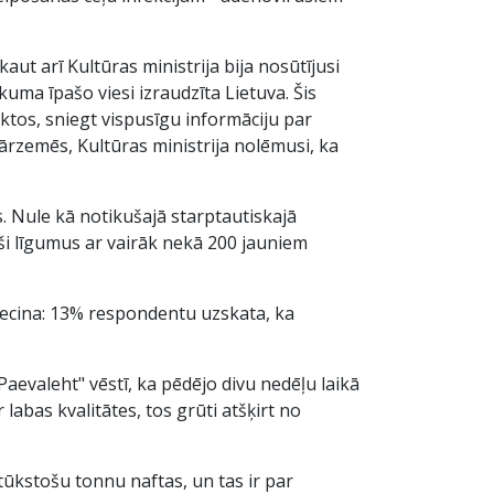
ut arī Kultūras ministrija bija nosūtījusi
kuma īpašo viesi izraudzīta Lietuva. Šis
ktos, sniegt vispusīgu informāciju par
 ārzemēs, Kultūras ministrija nolēmusi, ka
s. Nule kā notikušajā starptautiskajā
ši līgumus ar vairāk nekā 200 jauniem
liecina: 13% respondentu uzskata, ka
Paevaleht" vēstī, ka pēdējo divu nedēļu laikā
 labas kvalitātes, tos grūti atšķirt no
ūkstošu tonnu naftas, un tas ir par