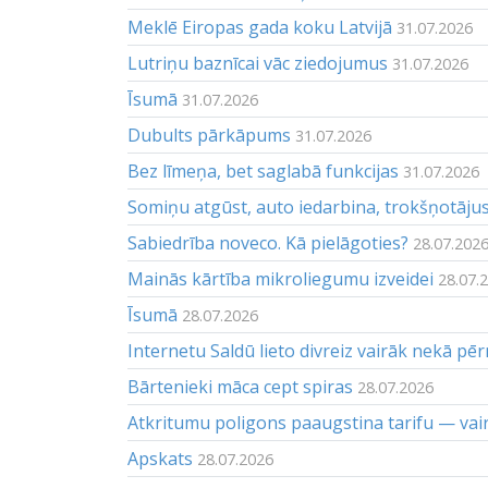
Meklē Eiropas gada koku Latvijā
31.07.2026
Lutriņu baznīcai vāc ziedojumus
31.07.2026
Īsumā
31.07.2026
Dubults pārkāpums
31.07.2026
Bez līmeņa, bet saglabā funkcijas
31.07.2026
Somiņu atgūst, auto iedarbina, trokšņotāju
Sabiedrība noveco. Kā pielāgoties?
28.07.202
Mainās kārtība mikroliegumu izveidei
28.07.
Īsumā
28.07.2026
Internetu Saldū lieto divreiz vairāk nekā pēr
Bārtenieki māca cept spiras
28.07.2026
Atkritumu poligons paaugstina tarifu — vai
Apskats
28.07.2026