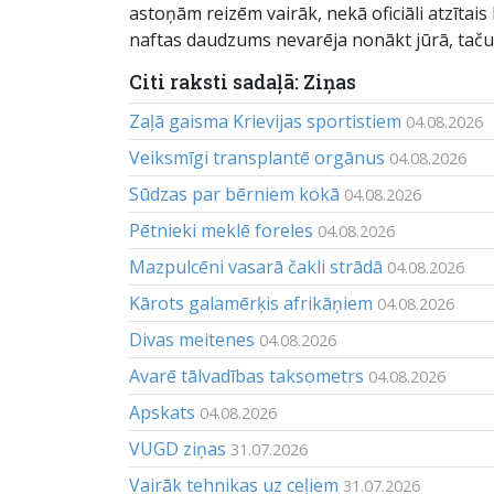
astoņām reizēm vairāk, nekā oficiāli atzītais 
naftas daudzums nevarēja nonākt jūrā, taču n
Citi raksti sadaļā: Ziņas
Zaļā gaisma Krievijas sportistiem
04.08.2026
Veiksmīgi transplantē orgānus
04.08.2026
Sūdzas par bērniem kokā
04.08.2026
Pētnieki meklē foreles
04.08.2026
Mazpulcēni vasarā čakli strādā
04.08.2026
Kārots galamērķis afrikāņiem
04.08.2026
Divas meitenes
04.08.2026
Avarē tālvadības taksometrs
04.08.2026
Apskats
04.08.2026
VUGD ziņas
31.07.2026
Vairāk tehnikas uz ceļiem
31.07.2026