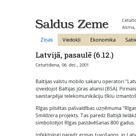
Ceturtd
Aisma,
Ziņas
Viedokļi
Ekonomika
Sabi
Latvijā, pasaulē (6.12.)
Ceturtdiena, 06. dec., 2001
Baltijas valstu mobilo sakaru operatori "Lat
izveidojot Baltijas jūras aliansi (BSA). Pir
savstarpējai telekomunikāciju tīklu izmantoš
Rīgas pilsētas pašvaldības uzņēmuma "Rīgas 
Smildzera projekts. Tas paredz Baltijā lielā
simbolizējot Rīgas pastāvēšanas 800 gadus.
Infektologi paredz gripas tuvošanos, jo Latv