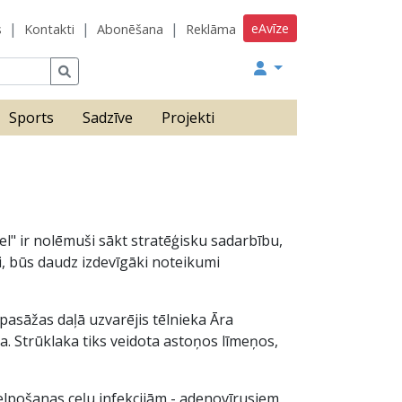
eAvīze
s
Kontakti
Abonēšana
Reklāma
Sports
Sadzīve
Projekti
el" ir nolēmuši sākt stratēģisku sadarbību,
ki, būs daudz izdevīgāki noteikumi
pasāžas daļā uzvarējis tēlnieka Āra
a. Strūklaka tiks veidota astoņos līmeņos,
o elpošanas ceļu infekcijām - adenovīrusiem