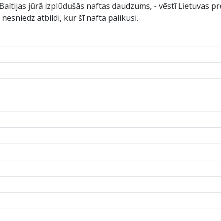
Baltijas jūrā izplūdušās naftas daudzums, - vēstī Lietuvas pre
esniedz atbildi, kur šī nafta palikusi.