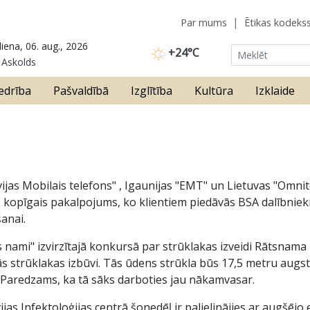
Par mums
Ētikas kodeks
iena, 06. aug., 2026
+24°C
 Askolds
edrība
Pašvaldībā
Izglītība
Kultūra
Izklaide
vijas Mobilais telefons" , Igaunijas "EMT" un Lietuvas "Omnit
mais kopīgais pakalpojums, ko klientiem piedāvās BSA dalībnie
anai.
nami" izvirzītajā konkursā par strūklakas izveidi Rātsnama 
kās strūklakas izbūvi. Tās ūdens strūkla būs 17,5 metru augst
 Paredzams, ka tā sāks darboties jau nākamvasar.
ijas Infektoloģijas centrā šonedēļ ir palielinājies ar augšēj