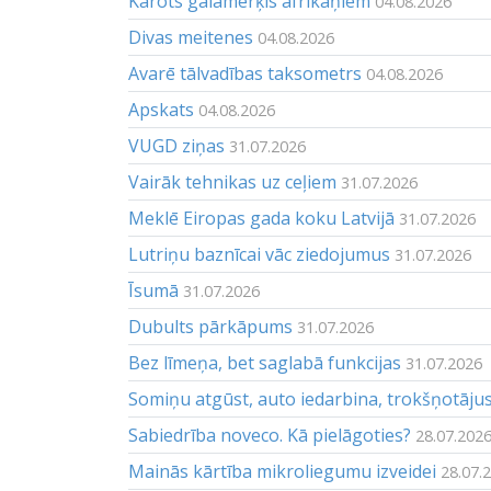
Kārots galamērķis afrikāņiem
04.08.2026
Divas meitenes
04.08.2026
Avarē tālvadības taksometrs
04.08.2026
Apskats
04.08.2026
VUGD ziņas
31.07.2026
Vairāk tehnikas uz ceļiem
31.07.2026
Meklē Eiropas gada koku Latvijā
31.07.2026
Lutriņu baznīcai vāc ziedojumus
31.07.2026
Īsumā
31.07.2026
Dubults pārkāpums
31.07.2026
Bez līmeņa, bet saglabā funkcijas
31.07.2026
Somiņu atgūst, auto iedarbina, trokšņotāju
Sabiedrība noveco. Kā pielāgoties?
28.07.202
Mainās kārtība mikroliegumu izveidei
28.07.