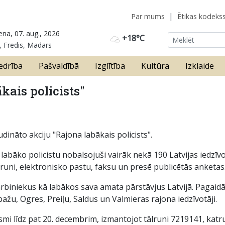
Par mums
Ētikas kodeks
ena, 07. aug., 2026
+18°C
, Fredis, Madars
edrība
Pašvaldībā
Izglītība
Kultūra
Izklaide
kais policists"
udināto akciju "Rajona labākais policists".
 labāko policistu nobalsojuši vairāk nekā 190 Latvijas iedzīvo
lruni, elektronisko pastu, faksu un presē publicētās anketas
arbiniekus kā labākos sava amata pārstāvjus Latvijā. Pagaidā
ažu, Ogres, Preiļu, Saldus un Valmieras rajona iedzīvotāji.
smi līdz pat 20. decembrim, izmantojot tālruni 7219141, katru