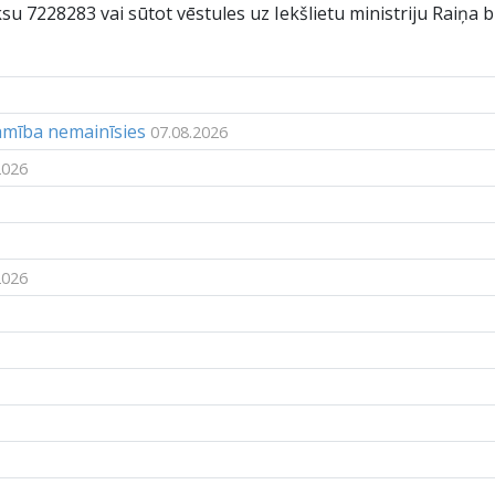
su 7228283 vai sūtot vēstules uz Iekšlietu ministriju Raiņa bu
jamība nemainīsies
07.08.2026
2026
2026