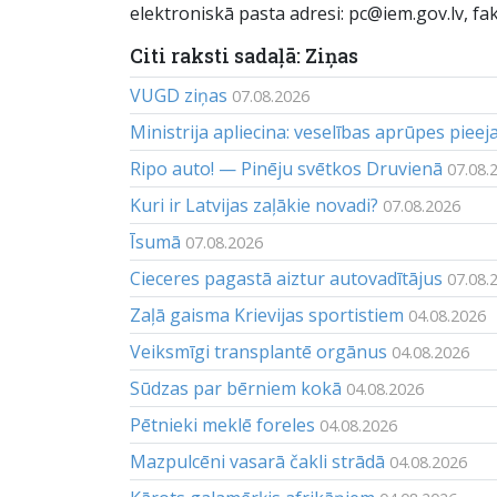
elektroniskā pasta adresi: pc@iem.gov.lv, fak
Citi raksti sadaļā: Ziņas
VUGD ziņas
07.08.2026
Ministrija apliecina: veselības aprūpes piee
Ripo auto! — Pinēju svētkos Druvienā
07.08.
Kuri ir Latvijas zaļākie novadi?
07.08.2026
Īsumā
07.08.2026
Cieceres pagastā aiztur autovadītājus
07.08.
Zaļā gaisma Krievijas sportistiem
04.08.2026
Veiksmīgi transplantē orgānus
04.08.2026
Sūdzas par bērniem kokā
04.08.2026
Pētnieki meklē foreles
04.08.2026
Mazpulcēni vasarā čakli strādā
04.08.2026