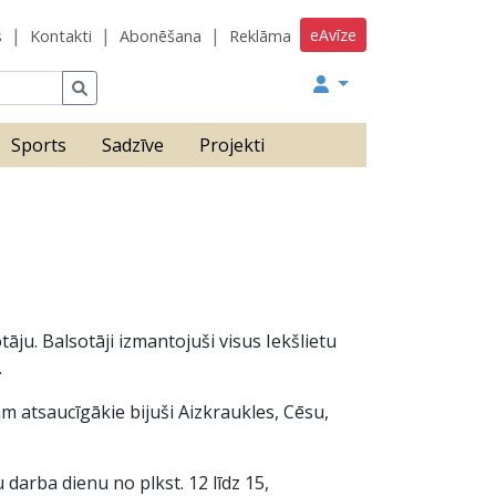
eAvīze
s
Kontakti
Abonēšana
Reklāma
Sports
Sadzīve
Projekti
tāju. Balsotāji izmantojuši visus Iekšlietu
.
m atsaucīgākie bijuši Aizkraukles, Cēsu,
 darba dienu no plkst. 12 līdz 15,