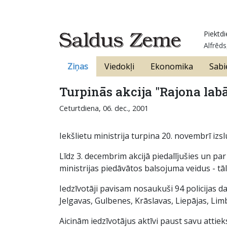
Piektdi
Alfrēds
Ziņas
Viedokļi
Ekonomika
Sabi
Turpinās akcija "Rajona labā
Ceturtdiena, 06. dec., 2001
Iekšlietu ministrija turpina 20. novembrī izsl
Līdz 3. decembrim akcijā piedalījušies un par
ministrijas piedāvātos balsojuma veidus - tā
Iedzīvotāji pavisam nosaukuši 94 policijas d
Jelgavas, Gulbenes, Krāslavas, Liepājas, Limb
Aicinām iedzīvotājus aktīvi paust savu attiek