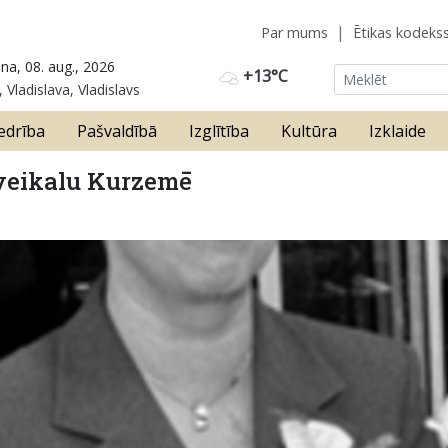
Par mums
Ētikas kodeks
na, 08. aug., 2026
+13°C
 Vladislava, Vladislavs
edrība
Pašvaldībā
Izglītība
Kultūra
Izklaide
lveikalu Kurzemē