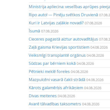
Ministrija apliecina: veselības aprūpes piee
Ripo auto! — Pinēju svētkos Druvienā
07.08.
Kuri ir Latvijas zaļākie novadi?
07.08.2026
Īsumā
07.08.2026
Cieceres pagastā aiztur autovadītājus
07.08.
Zaļā gaisma Krievijas sportistiem
04.08.2026
Veiksmīgi transplantē orgānus
04.08.2026
Sūdzas par bērniem kokā
04.08.2026
Pētnieki meklē foreles
04.08.2026
Mazpulcēni vasarā čakli strādā
04.08.2026
Kārots galamērķis afrikāņiem
04.08.2026
Divas meitenes
04.08.2026
Avarē tālvadības taksometrs
04.08.2026