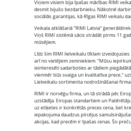
Viņiem visiem bija īpašas mācības RIMI veik
desmit bijušo bezdarbnieku. Nākotnē darbini
sociālās garantijas, kā Rīgas RIMI veikalu dar
Veikala atklāšanā "RIMI Latvia" ģenerāldirek
Viņš RIMI sistēmā sācis strādāt pirms 11 gadi
mūsējiem.
Līdz šim RIMI lielveikalu tīklam izveidojusi
arī no vietējiem zemniekiem. "Mūsu iepirkum
ieinteresēti sadarboties ar tādiem piegādātā
vienmēr būs svaiga un kvalitatīva prece," uz
Lielveikalu sortimenta nodrošināšanai firma
RIMI ir norvēģu firma, un tā strādā pēc Eirop
uzstādīja. Eiropas standartiem un Patērētāj
uz etiķetes ir konkrētās preces cena, bet krei
iepakojuma daudzus pircējus samulsinājušas. 
akcijas, kad precēm ir īpašas cenas. Šo preču