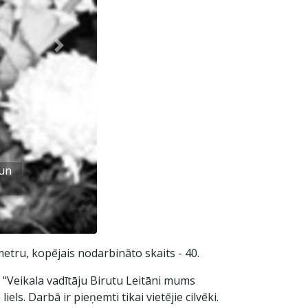
Next
 un
metru, kopējais nodarbināto skaits - 40.
s. "Veikala vadītāju Birutu Leitāni mums
ls. Darbā ir pieņemti tikai vietējie cilvēki.