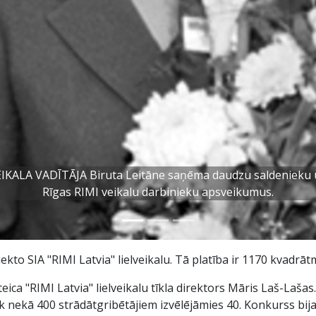
IKALA VADĪTĀJA Biruta Leitāne saņēma daudzu saldenieku
Rīgas RIMI veikalu darbinieku apsveikumus.
ekto SIA "RIMI Latvia" lielveikalu. Tā platība ir 1170 kvadrāt
teica "RIMI Latvia" lielveikalu tīkla direktors Māris Laš-Laša
k nekā 400 strādātgribētājiem izvēlējāmies 40. Konkurss bija lie