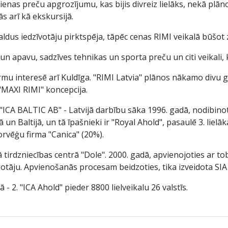
dienas preču apgrozījumu, kas bijis divreiz lielāks, nekā pl
ās arī kā ekskursijā.
aldus iedzīvotāju pirktspēja, tāpēc cenas RIMI veikalā būšo
u un apavu, sadzīves tehnikas un sporta preču un citi veikali
rmu interesē arī Kuldīga. "RIMI Latvia" plānos nākamo divu gad
u "MAXI RIMI" koncepcija.
A BALTIC AB" - Latvijā darbību sāka 1996. gadā, nodibinot SI
n Baltijā, un tā īpašnieki ir "Royal Ahold", pasaulē 3. lielākai
orvēģu firma "Canica" (20%).
ā tirdzniecības centrā "Dole". 2000. gadā, apvienojoties ar tob
gotāju. Apvienošanās procesam beidzoties, tika izveidota SIA 
jā - 2. "ICA Ahold" pieder 8800 lielveikalu 26 valstīs.