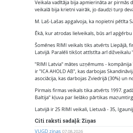
Veikala vadītāja bija apmierināta ar pirmās 
veikalā bija krietni vairāk, jo daudzi turp dev
M. Laš-Lašas apgalvoja, ka nopietni pētīta S
Ēkā, kur atrodas lielveikals, būs arī apģērb
Šomēnes RIMI veikals tiks atvērts Liepājā, fi
Latvijā. Paralēli tikšot attīstīta arī dižveikal
"RIMI Latvia" mātes uzņēmums - kompānija "IC
ir "ICA AHOLD AB", kas darbojas Skandināvijā u
asociācija, kas darbojas Zviedrijā (30%) un n
Pirmais firmas veikals tika atvērts 1997. gad
Baltija" kļuva par lielāko pārtikas mazumtir
Latvijā ir 25 RIMI veikali, Lietuvā - 35, Igauni
Citi raksti sadaļā: Ziņas
VUGD ziņas
07.08.2026