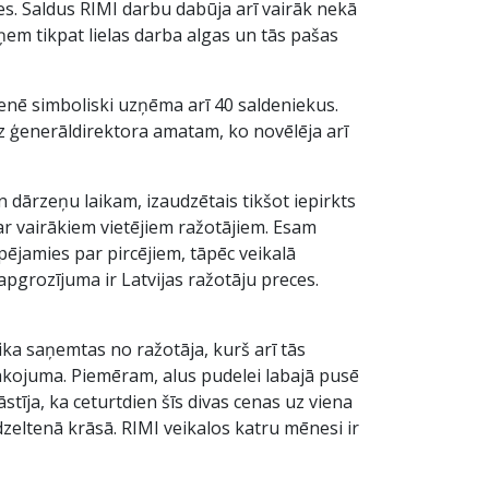
es. Saldus RIMI darbu dabūja arī vairāk nekā
em tikpat lielas darba algas un tās pašas
menē simboliski uzņēma arī 40 saldeniekus.
īdz ģenerāldirektora amatam, ko novēlēja arī
n dārzeņu laikam, izaudzētais tikšot iepirkts
ar vairākiem vietējiem ražotājiem. Esam
pējamies par pircējiem, tāpēc veikalā
apgrozījuma ir Latvijas ražotāju preces.
tika saņemtas no ražotāja, kurš arī tās
pakojuma. Piemēram, alus pudelei labajā pusē
āstīja, ka ceturtdien šīs divas cenas uz viena
dzeltenā krāsā. RIMI veikalos katru mēnesi ir