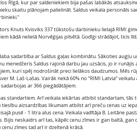
alos Rīgā, kur par saldeniekiem bija pašas labākās atsauksm
eku skaitu plānojam palielināt. Saldus veikala personāls saņ
binieki."
tors Knuts Kvisviks 337 tūkstošu darbinieku lielajā RIMI ģi
em kādā nelielā Norvēģijas pilsētā. Godīgi strādājot, ticis l
es laba sadarbība ar Saldus gaļas kombinātu. Sākoties augļu u
u menedžeris Saldus rajonā darbu jau uzsācis, jo ir runājis 
jiem, kuri spēj nodrošināt preci lielākos daudzumos. Mēs rū
sver M. Laš-Lašas. Vairāk nekā 60% no "RIMI Latvia" veikalu 
 sadarbojas ar 366 piegādātājiem.
as standartiem. Arī veikala iekārtas atbilst standartam, tās 
u tiesību aizsardzības likumam atbilst arī preču cenas uz ie
sajā pusē - 1 litra alus cena. Veikala vadītāja B. Leitāne past
Bijis neskaidrs arī tas, kāpēc cenu zīmes ir gan baltā, gan 
 cenu zīmes tad arī ir dzeltenā krāsā.