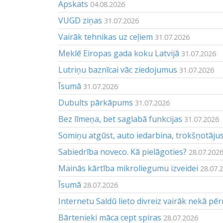
Apskats
04.08.2026
VUGD ziņas
31.07.2026
Vairāk tehnikas uz ceļiem
31.07.2026
Meklē Eiropas gada koku Latvijā
31.07.2026
Lutriņu baznīcai vāc ziedojumus
31.07.2026
Īsumā
31.07.2026
Dubults pārkāpums
31.07.2026
Bez līmeņa, bet saglabā funkcijas
31.07.2026
Somiņu atgūst, auto iedarbina, trokšņotāju
Sabiedrība noveco. Kā pielāgoties?
28.07.202
Mainās kārtība mikroliegumu izveidei
28.07.
Īsumā
28.07.2026
Internetu Saldū lieto divreiz vairāk nekā pēr
Bārtenieki māca cept spiras
28.07.2026