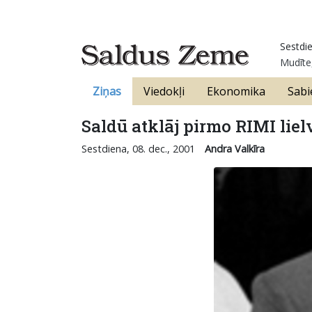
Sestdie
Mudīte,
Ziņas
Viedokļi
Ekonomika
Sabi
Saldū atklāj pirmo RIMI lie
Sestdiena, 08. dec., 2001
Andra Valkīra