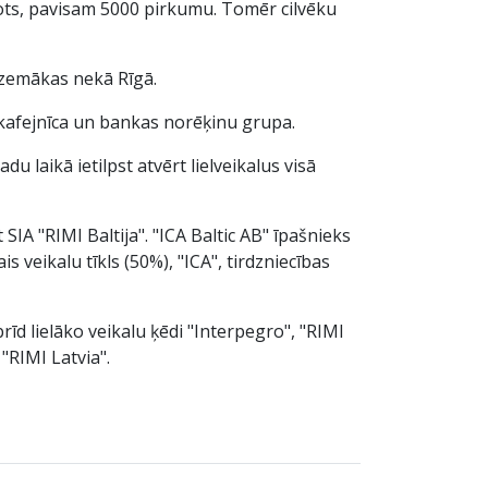
ānots, pavisam 5000 pirkumu. Tomēr cilvēku
t zemākas nekā Rīgā.
, kafejnīca un bankas norēķinu grupa.
u laikā ietilpst atvērt lielveikalus visā
A "RIMI Baltija". "ICA Baltic AB" īpašnieks
s veikalu tīkls (50%), "ICA", tirdzniecības
rīd lielāko veikalu ķēdi "Interpegro", "RIMI
"RIMI Latvia".