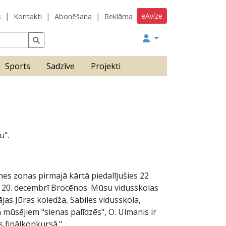
eAvīze
s
Kontakti
Abonēšana
Reklāma
Sports
Sadzīve
Projekti
u".
es zonas pirmajā kārtā piedalījušies 22
ks 20. decembrī Brocēnos. Mūsu vidusskolas
ājas Jūras koledža, Sabiles vidusskola,
 mūsējiem "sienas palīdzēs", O. Ulmanis ir
s finālkonkursā."