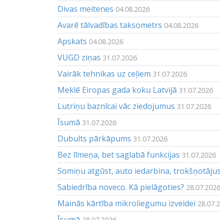
Divas meitenes
04.08.2026
Avarē tālvadības taksometrs
04.08.2026
Apskats
04.08.2026
VUGD ziņas
31.07.2026
Vairāk tehnikas uz ceļiem
31.07.2026
Meklē Eiropas gada koku Latvijā
31.07.2026
Lutriņu baznīcai vāc ziedojumus
31.07.2026
Īsumā
31.07.2026
Dubults pārkāpums
31.07.2026
Bez līmeņa, bet saglabā funkcijas
31.07.2026
Somiņu atgūst, auto iedarbina, trokšņotāju
Sabiedrība noveco. Kā pielāgoties?
28.07.202
Mainās kārtība mikroliegumu izveidei
28.07.
Īsumā
28.07.2026