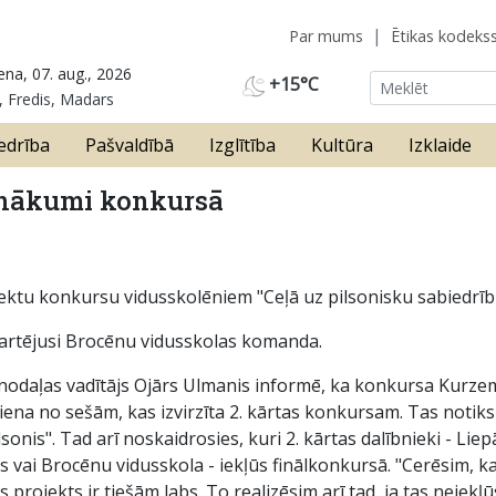
Par mums
Ētikas kodeks
ena, 07. aug., 2026
+15°C
, Fredis, Madars
edrība
Pašvaldībā
Izglītība
Kultūra
Izklaide
anākumi konkursā
jektu konkursu vidusskolēniem "Ceļā uz pilsonisku sabiedrīb
artējusi Brocēnu vidusskolas komanda.
 nodaļas vadītājs Ojārs Ulmanis informē, ka konkursa Kurzem
 viena no sešām, kas izvirzīta 2. kārtas konkursam. Tas noti
nis". Tad arī noskaidrosies, kuri 2. kārtas dalībnieki - Liep
 vai Brocēnu vidusskola - iekļūs finālkonkursā. "Cerēsim, ka
projekts ir tiešām labs. To realizēsim arī tad, ja tas neiekļū