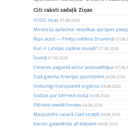
Citi raksti sadaļā: Ziņas
VUGD ziņas
07.08.2026
Ministrija apliecina: veselības aprūpes piee
Ripo auto! — Pinēju svētkos Druvienā
07.08.
Kuri ir Latvijas zaļākie novadi?
07.08.2026
Īsumā
07.08.2026
Cieceres pagastā aiztur autovadītājus
07.08.
Zaļā gaisma Krievijas sportistiem
04.08.2026
Veiksmīgi transplantē orgānus
04.08.2026
Sūdzas par bērniem kokā
04.08.2026
Pētnieki meklē foreles
04.08.2026
Mazpulcēni vasarā čakli strādā
04.08.2026
Kārots galamērķis afrikāņiem
04.08.2026