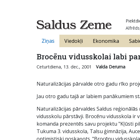
Piektdi
Alfrēds
Ziņas
Viedokļi
Ekonomika
Sabi
Brocēnu vidusskolai labi p
Ceturtdiena, 13. dec., 2001
Valda Deruma
Naturalizācijas pārvalde otro gadu rīko pro
Jau otro gadu tajā ar labiem panākumiem st
Naturalizācijas pārvaldes Saldus reģionālās
vidusskolu pārstāvji. Brocēnu vidusskola ir
komanda prezentēs savu projektu "Kļūsti pilso
Tukuma 3. vidusskola, Talsu ģimnāzija, Auces
optimistiski noskaņots. "Brocēnu vidusskolas 